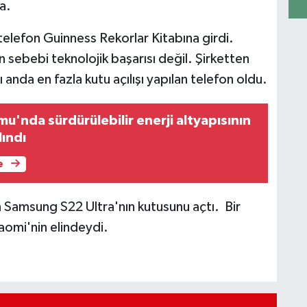
a.
elefon Guinness Rekorlar Kitabına girdi.
n sebebi teknolojik başarısı değil. Şirketten
anda en fazla kutu açılışı yapılan telefon oldu.
umu'nda sürdürülebilir enerji altyapısının
lındı
e
n Samsung S22 Ultra'nın kutusunu açtı. Bir
iaomi'nin elindeydi.