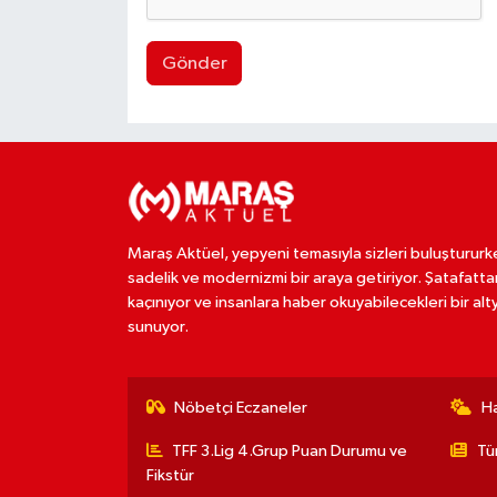
Gönder
Maraş Aktüel, yepyeni temasıyla sizleri buluştururk
sadelik ve modernizmi bir araya getiriyor. Şatafatta
kaçınıyor ve insanlara haber okuyabilecekleri bir alt
sunuyor.
Nöbetçi Eczaneler
H
TFF 3.Lig 4.Grup Puan Durumu ve
Tü
Fikstür