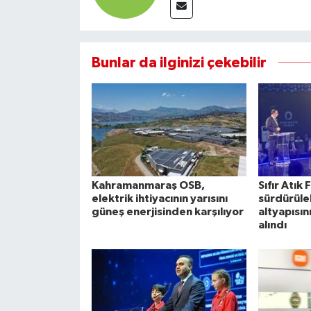
Bunlar da ilginizi çekebilir
Kahramanmaraş OSB,
Sıfır Atı
elektrik ihtiyacının yarısını
sürdürüleb
güneş enerjisinden karşılıyor
altyapısın
alındı