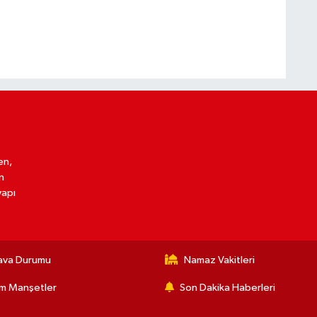
en,
n
yapı
ava Durumu
Namaz Vakitleri
m Manşetler
Son Dakika Haberleri