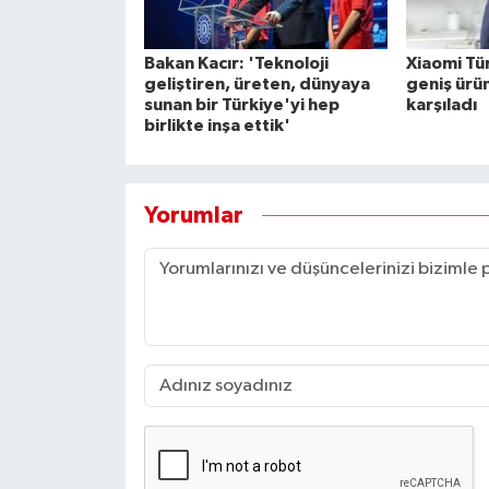
Bakan Kacır: 'Teknoloji
Xiaomi Tü
geliştiren, üreten, dünyaya
geniş ürü
sunan bir Türkiye'yi hep
karşıladı
birlikte inşa ettik'
Yorumlar