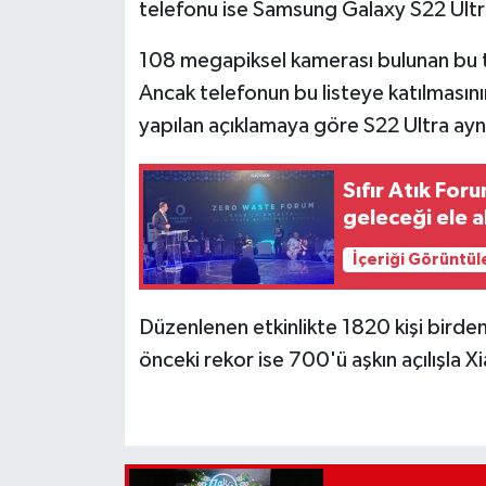
telefonu ise Samsung Galaxy S22 Ultr
108 megapiksel kamerası bulunan bu t
Ancak telefonun bu listeye katılmasını
yapılan açıklamaya göre S22 Ultra aynı 
Sıfır Atık For
geleceği ele a
İçeriği Görüntül
Düzenlenen etkinlikte 1820 kişi birde
önceki rekor ise 700'ü aşkın açılışla X