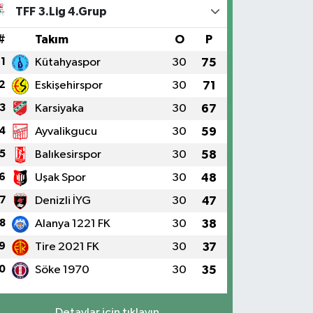
TFF 3.Lig 4.Grup
#
Takım
O
P
1
Kütahyaspor
30
75
2
Eskişehirspor
30
71
3
Karsiyaka
30
67
4
Ayvalikgucu
30
59
5
Balıkesirspor
30
58
6
Uşak Spor
30
48
7
Denizli İYG
30
47
8
Alanya 1221 FK
30
38
9
Tire 2021 FK
30
37
0
Söke 1970
30
35
Detaylar için tıklayın