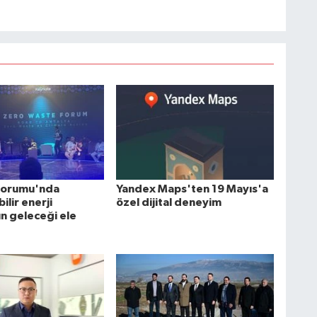
k Forumu'nda
Yandex Maps'ten 19 Mayıs'a
ilir enerji
özel dijital deneyim
ın geleceği ele