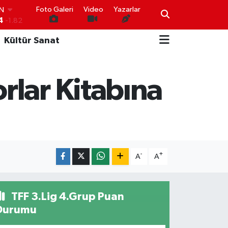
IN
Foto Galeri
Video
Yazarlar
4
-1.82
R
Kültür Sanat
0
0.02
O
0
0.19
İN
rlar Kitabına
0
0.18
IN
000
0.19
00
,00
0
-
+
A
A
TFF 3.Lig 4.Grup Puan
Durumu