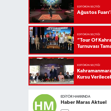
EDITÖRÜN SEÇTIĞI
Ağustos Fuarı
EDITÖRÜN SEÇTIĞI
“Tour Of Kahra
Turnuvası Tam
EDITÖRÜN SEÇTIĞI
Kahramanmaraş
Kursu Verilece
EDITÖR HAKKINDA
Haber Maras Aktuel