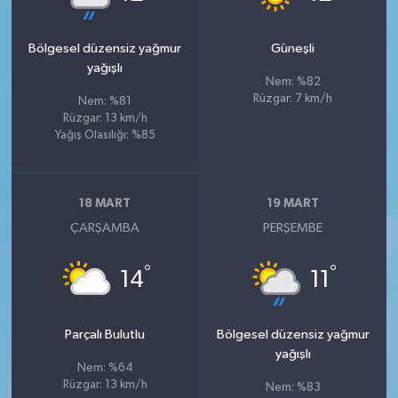
Bölgesel düzensiz yağmur
Güneşli
yağışlı
Nem: %82
Rüzgar: 7 km/h
Nem: %81
Rüzgar: 13 km/h
Yağış Olasılığı: %85
18 MART
19 MART
ÇARŞAMBA
PERŞEMBE
°
°
14
11
Parçalı Bulutlu
Bölgesel düzensiz yağmur
yağışlı
Nem: %64
Rüzgar: 13 km/h
Nem: %83