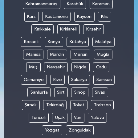
Kahramanmaraş
Karabük
Karaman
Kars
Kastamonu
Kayseri
Kilis
Kırıkkale
Kırklareli
Kırşehir
Kocaeli
Konya
Kütahya
Malatya
Manisa
Mardin
Mersin
Muğla
Muş
Nevşehir
Niğde
Ordu
Osmaniye
Rize
Sakarya
Samsun
Şanlıurfa
Siirt
Sinop
Sivas
Şırnak
Tekirdağ
Tokat
Trabzon
Tunceli
Uşak
Van
Yalova
Yozgat
Zonguldak