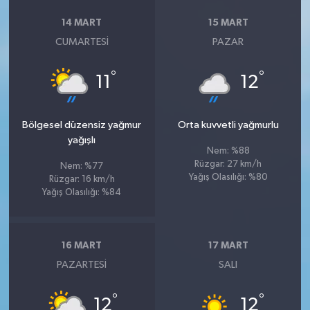
14 MART
15 MART
CUMARTESI
PAZAR
°
°
11
12
Bölgesel düzensiz yağmur
Orta kuvvetli yağmurlu
yağışlı
Nem: %88
Rüzgar: 27 km/h
Nem: %77
Yağış Olasılığı: %80
Rüzgar: 16 km/h
Yağış Olasılığı: %84
16 MART
17 MART
PAZARTESI
SALI
°
°
12
12