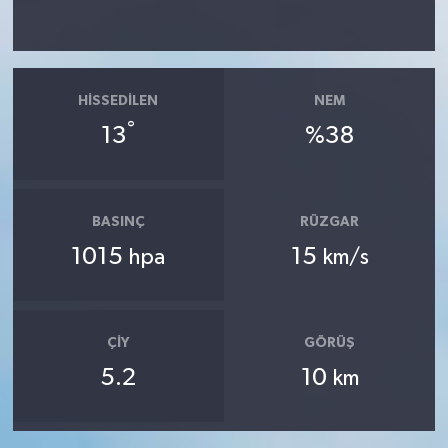
HISSEDILEN
NEM
°
13
%38
BASINÇ
RÜZGAR
1015
15
hpa
km/s
ÇIY
GÖRÜŞ
5.2
10
km