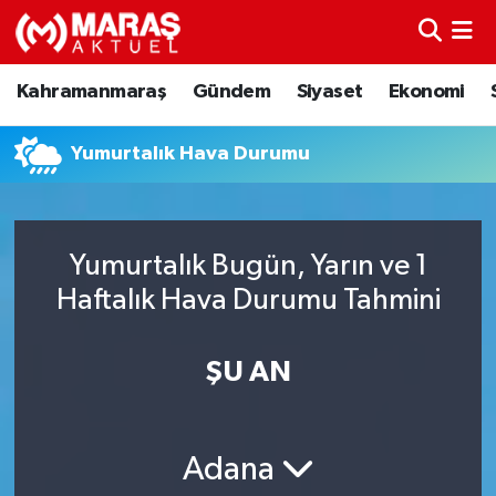
Kahramanmaraş
Nöbetçi Eczaneler
Kahramanmaraş
Gündem
Siyaset
Ekonomi
Gündem
Hava Durumu
Yumurtalık Hava Durumu
Siyaset
Namaz Vakitleri
Ekonomi
Trafik Durumu
Yumurtalık Bugün, Yarın ve 1
Haftalık Hava Durumu Tahmini
Spor
TFF 3.Lig 4.Grup Puan Durumu ve Fikstür
Sağlık
Tüm Manşetler
ŞU AN
Teknoloji
Son Dakika Haberleri
Adana
Eğitim
Haber Arşivi