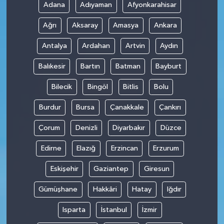
Adana
Adıyaman
Afyonkarahisar
Ağrı
Aksaray
Amasya
Ankara
Antalya
Ardahan
Artvin
Aydın
Balıkesir
Bartın
Batman
Bayburt
Bilecik
Bingöl
Bitlis
Bolu
Burdur
Bursa
Çanakkale
Çankırı
Çorum
Denizli
Diyarbakır
Düzce
Edirne
Elazığ
Erzincan
Erzurum
Eskişehir
Gaziantep
Giresun
Gümüşhane
Hakkâri
Hatay
Iğdır
Isparta
İstanbul
İzmir