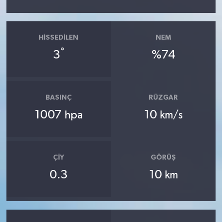
HISSEDILEN
NEM
°
3
%74
BASINÇ
RÜZGAR
1007
10
hpa
km/s
ÇIY
GÖRÜŞ
0.3
10
km