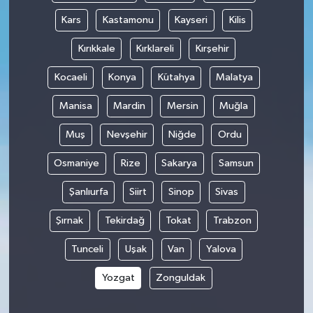
Kars
Kastamonu
Kayseri
Kilis
Kırıkkale
Kırklareli
Kırşehir
Kocaeli
Konya
Kütahya
Malatya
Manisa
Mardin
Mersin
Muğla
Muş
Nevşehir
Niğde
Ordu
Osmaniye
Rize
Sakarya
Samsun
Şanlıurfa
Siirt
Sinop
Sivas
Şırnak
Tekirdağ
Tokat
Trabzon
Tunceli
Uşak
Van
Yalova
Yozgat
Zonguldak