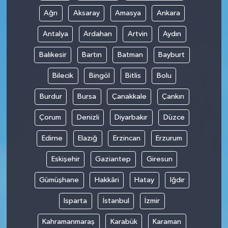
Ağrı
Aksaray
Amasya
Ankara
Antalya
Ardahan
Artvin
Aydın
Balıkesir
Bartın
Batman
Bayburt
Bilecik
Bingöl
Bitlis
Bolu
Burdur
Bursa
Çanakkale
Çankırı
Çorum
Denizli
Diyarbakır
Düzce
Edirne
Elazığ
Erzincan
Erzurum
Eskişehir
Gaziantep
Giresun
Gümüşhane
Hakkâri
Hatay
Iğdır
Isparta
İstanbul
İzmir
Kahramanmaraş
Karabük
Karaman