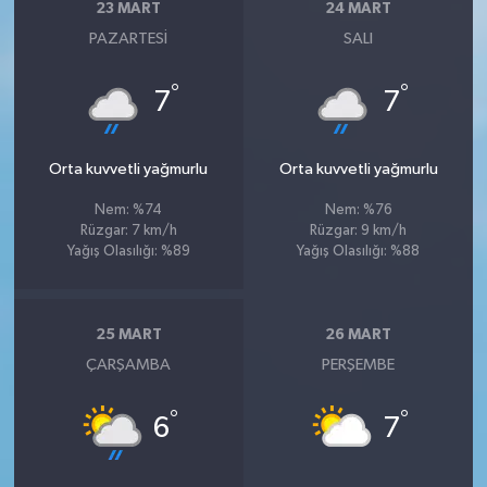
23 MART
24 MART
PAZARTESI
SALI
°
°
7
7
Orta kuvvetli yağmurlu
Orta kuvvetli yağmurlu
Nem: %74
Nem: %76
Rüzgar: 7 km/h
Rüzgar: 9 km/h
Yağış Olasılığı: %89
Yağış Olasılığı: %88
25 MART
26 MART
ÇARŞAMBA
PERŞEMBE
°
°
6
7