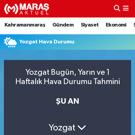
Kahramanmaraş
Nöbetçi Eczaneler
Kahramanmaraş
Gündem
Siyaset
Ekonomi
Gündem
Hava Durumu
Yozgat Hava Durumu
Siyaset
Namaz Vakitleri
Ekonomi
Trafik Durumu
Yozgat Bugün, Yarın ve 1
Haftalık Hava Durumu Tahmini
Spor
TFF 3.Lig 4.Grup Puan Durumu ve Fikstür
Sağlık
Tüm Manşetler
ŞU AN
Teknoloji
Son Dakika Haberleri
Yozgat
Eğitim
Haber Arşivi