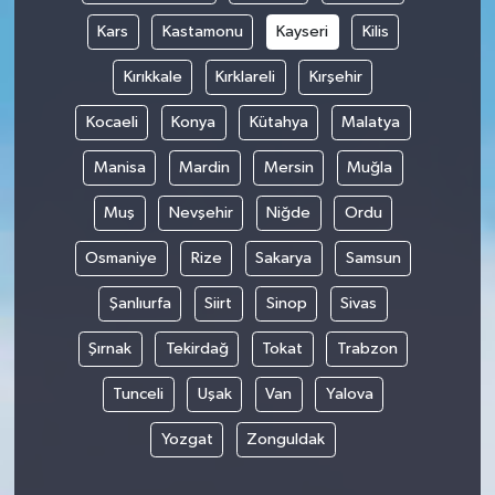
Kars
Kastamonu
Kayseri
Kilis
Kırıkkale
Kırklareli
Kırşehir
Kocaeli
Konya
Kütahya
Malatya
Manisa
Mardin
Mersin
Muğla
Muş
Nevşehir
Niğde
Ordu
Osmaniye
Rize
Sakarya
Samsun
Şanlıurfa
Siirt
Sinop
Sivas
Şırnak
Tekirdağ
Tokat
Trabzon
Tunceli
Uşak
Van
Yalova
Yozgat
Zonguldak