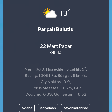
Dünya
°
13
Kültür Sanat
Parçalı Bulutlu
22 Mart Pazar
08:45
°
Nem: %70, Hissedilen Sıcaklık: 5
,
Basınç: 1006 hPa, Rüzgar: 8 km/s,
Çiy Noktası: 0.9,
Görüş Mesafesi: 10 km, Gün
Doğumu: 6:39, Gün Batımı: 18:52
Adana
Adıyaman
Afyonkarahisar