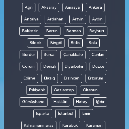
Ağrı
Aksaray
Amasya
Ankara
Antalya
Ardahan
Artvin
Aydın
Balıkesir
Bartın
Batman
Bayburt
Bilecik
Bingöl
Bitlis
Bolu
Burdur
Bursa
Çanakkale
Çankırı
Çorum
Denizli
Diyarbakır
Düzce
Edirne
Elazığ
Erzincan
Erzurum
Eskişehir
Gaziantep
Giresun
Gümüşhane
Hakkâri
Hatay
Iğdır
Isparta
İstanbul
İzmir
Kahramanmaraş
Karabük
Karaman