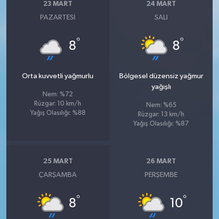
23 MART
24 MART
PAZARTESI
SALI
°
°
8
8
Orta kuvvetli yağmurlu
Bölgesel düzensiz yağmur
yağışlı
Nem: %72
Rüzgar: 10 km/h
Nem: %65
Yağış Olasılığı: %88
Rüzgar: 13 km/h
Yağış Olasılığı: %87
25 MART
26 MART
ÇARŞAMBA
PERŞEMBE
°
°
8
10