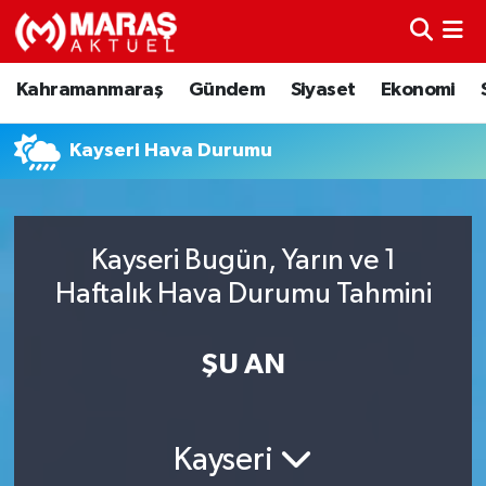
Kahramanmaraş
Nöbetçi Eczaneler
Kahramanmaraş
Gündem
Siyaset
Ekonomi
Gündem
Hava Durumu
Kayseri Hava Durumu
Siyaset
Namaz Vakitleri
Ekonomi
Trafik Durumu
Kayseri Bugün, Yarın ve 1
Haftalık Hava Durumu Tahmini
Spor
TFF 3.Lig 4.Grup Puan Durumu ve Fikstür
Sağlık
Tüm Manşetler
ŞU AN
Teknoloji
Son Dakika Haberleri
Kayseri
Eğitim
Haber Arşivi