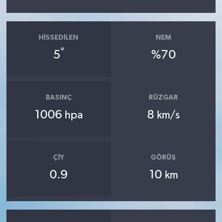
HISSEDILEN
NEM
°
5
%70
BASINÇ
RÜZGAR
1006
8
hpa
km/s
ÇIY
GÖRÜŞ
0.9
10
km