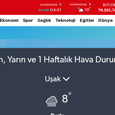
BITCO
°
10
İmsak
04:01
79.591,7
DOLA
Ekonomi
Spor
Sağlık
Teknoloji
Eğitim
Dünya
45,4362
EUR
53,3869
STERL
61,6038
G.ALT
6862,09
, Yarın ve 1 Haftalık Hava Dur
BİST1
14.598
Uşak
°
8