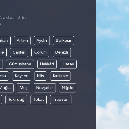
Noktası: 2.8,
6
ahan
Artvin
Aydın
Balıkesir
le
Çankırı
Çorum
Denizli
Gümüşhane
Hakkâri
Hatay
onu
Kayseri
Kilis
Kırıkkale
Muğla
Muş
Nevşehir
Niğde
Tekirdağ
Tokat
Trabzon