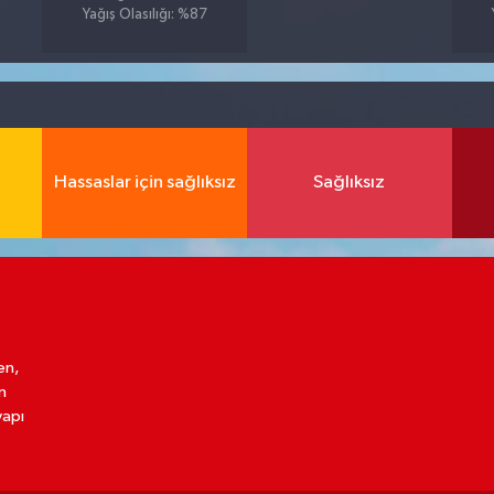
Yağış Olasılığı: %87
Hassaslar için sağlıksız
Sağlıksız
en,
n
yapı