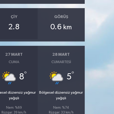
ÇIY
GÖRÜŞ
2.8
0.6
km
27 MART
28 MART
CUMA
CUMARTESI
°
°
8
5
esel düzensiz yağmur
Bölgesel düzensiz yağmur
yağışlı
yağışlı
Nem: %69
Nem: %74
Rüzgar: 39 km/h
Rüzgar: 33 km/h