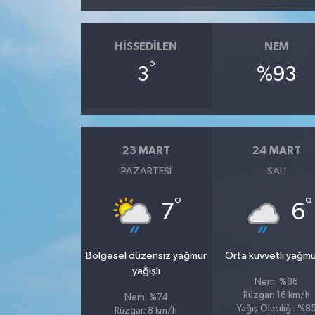
HISSEDILEN
NEM
°
3
%93
23 MART
24 MART
PAZARTESI
SALI
°
°
7
6
Bölgesel düzensiz yağmur
Orta kuvvetli yağmu
yağışlı
Nem: %86
Rüzgar: 16 km/h
Nem: %74
Yağış Olasılığı: %8
Rüzgar: 8 km/h