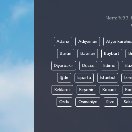
Dünya
Nem: %93, Hi
Kültür Sanat
Adana
Adıyaman
Afyonkarahis
Bartın
Batman
Bayburt
Bi
Diyarbakır
Düzce
Edirne
Elaz
Iğdır
Isparta
İstanbul
İzmi
Kırklareli
Kırşehir
Kocaeli
Ko
Ordu
Osmaniye
Rize
Sak