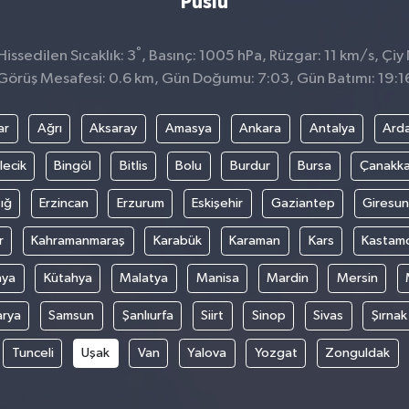
Puslu
°
ssedilen Sıcaklık: 3
, Basınç: 1005 hPa, Rüzgar: 11 km/s, Çiy 
Görüş Mesafesi: 0.6 km, Gün Doğumu: 7:03, Gün Batımı: 19:1
ar
Ağrı
Aksaray
Amasya
Ankara
Antalya
Ard
lecik
Bingöl
Bitlis
Bolu
Burdur
Bursa
Çanakka
ığ
Erzincan
Erzurum
Eskişehir
Gaziantep
Giresun
r
Kahramanmaraş
Karabük
Karaman
Kars
Kastam
nya
Kütahya
Malatya
Manisa
Mardin
Mersin
arya
Samsun
Şanlıurfa
Siirt
Sinop
Sivas
Şırnak
Tunceli
Uşak
Van
Yalova
Yozgat
Zonguldak