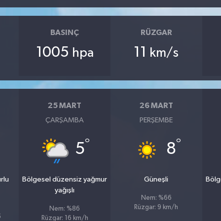
BASINÇ
RÜZGAR
1005
11
hpa
km/s
25 MART
26 MART
ÇARŞAMBA
PERŞEMBE
°
°
5
8
rlu
Bölgesel düzensiz yağmur
Güneşli
Bölg
yağışlı
Nem: %66
Rüzgar: 9 km/h
Nem: %86
5
Rüzgar: 16 km/h