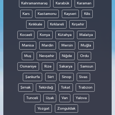
Kahramanmaraş
Karabük
Karaman
Kars
Kastamonu
Kayseri
Kilis
Kırıkkale
Kırklareli
Kırşehir
Kocaeli
Konya
Kütahya
Malatya
Manisa
Mardin
Mersin
Muğla
Muş
Nevşehir
Niğde
Ordu
Osmaniye
Rize
Sakarya
Samsun
Şanlıurfa
Siirt
Sinop
Sivas
Şırnak
Tekirdağ
Tokat
Trabzon
Tunceli
Uşak
Van
Yalova
Yozgat
Zonguldak