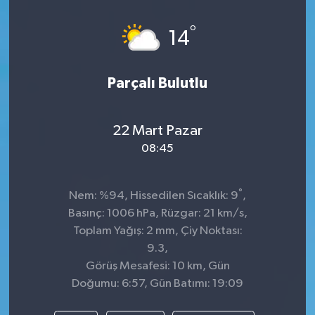
Dünya
°
14
Kültür Sanat
Parçalı Bulutlu
22 Mart Pazar
08:45
°
Nem: %94, Hissedilen Sıcaklık: 9
,
Basınç: 1006 hPa, Rüzgar: 21 km/s,
Toplam Yağış: 2 mm, Çiy Noktası:
9.3,
Görüş Mesafesi: 10 km, Gün
Doğumu: 6:57, Gün Batımı: 19:09