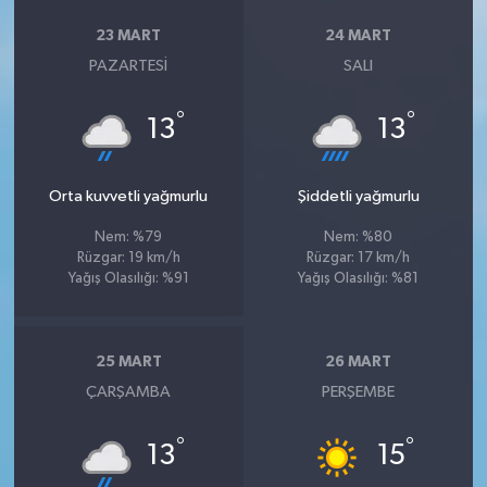
23 MART
24 MART
PAZARTESI
SALI
°
°
13
13
Orta kuvvetli yağmurlu
Şiddetli yağmurlu
Nem: %79
Nem: %80
Rüzgar: 19 km/h
Rüzgar: 17 km/h
Yağış Olasılığı: %91
Yağış Olasılığı: %81
25 MART
26 MART
ÇARŞAMBA
PERŞEMBE
°
°
13
15