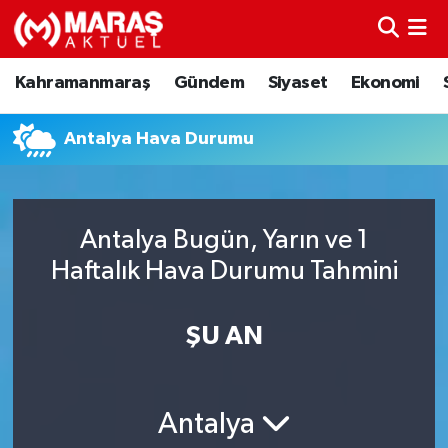
Kahramanmaraş
Nöbetçi Eczaneler
Kahramanmaraş
Gündem
Siyaset
Ekonomi
Gündem
Hava Durumu
Antalya Hava Durumu
Siyaset
Namaz Vakitleri
Ekonomi
Trafik Durumu
Antalya Bugün, Yarın ve 1
Haftalık Hava Durumu Tahmini
Spor
TFF 3.Lig 4.Grup Puan Durumu ve Fikstür
Sağlık
Tüm Manşetler
ŞU AN
Teknoloji
Son Dakika Haberleri
Antalya
Eğitim
Haber Arşivi