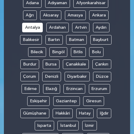
Adana
Adıyaman
Afyonkarahisar
Ağrı
Aksaray
Amasya
Ankara
Antalya
Ardahan
Artvin
Aydın
Balıkesir
Bartın
Batman
Bayburt
Bilecik
Bingöl
Bitlis
Bolu
Burdur
Bursa
Çanakkale
Çankırı
Çorum
Denizli
Diyarbakır
Düzce
Edirne
Elazığ
Erzincan
Erzurum
Eskişehir
Gaziantep
Giresun
Gümüşhane
Hakkâri
Hatay
Iğdır
Isparta
İstanbul
İzmir