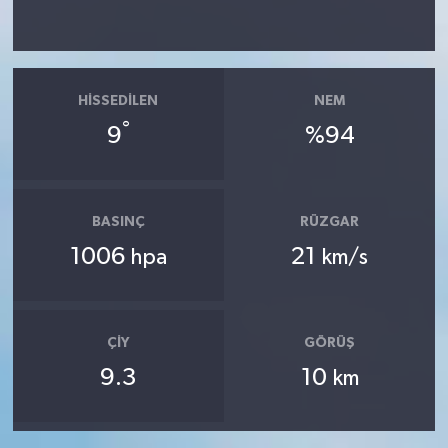
HISSEDILEN
NEM
°
9
%94
BASINÇ
RÜZGAR
1006
21
hpa
km/s
ÇIY
GÖRÜŞ
9.3
10
km