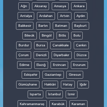
Ağrı
Aksaray
Amasya
Ankara
Antalya
Ardahan
Artvin
Aydın
Balıkesir
Bartın
Batman
Bayburt
Bilecik
Bingöl
Bitlis
Bolu
Burdur
Bursa
Çanakkale
Çankırı
Çorum
Denizli
Diyarbakır
Düzce
Edirne
Elazığ
Erzincan
Erzurum
Eskişehir
Gaziantep
Giresun
Gümüşhane
Hakkâri
Hatay
Iğdır
Isparta
İstanbul
İzmir
Kahramanmaraş
Karabük
Karaman