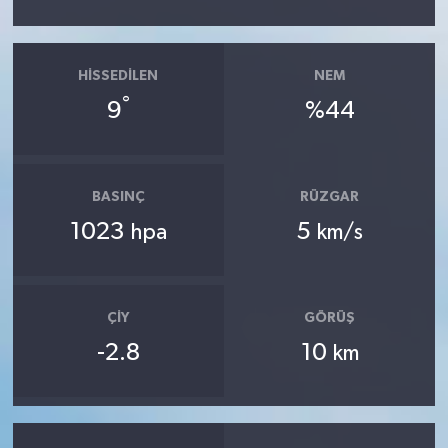
HISSEDILEN
NEM
°
9
%44
BASINÇ
RÜZGAR
1023
5
hpa
km/s
ÇIY
GÖRÜŞ
-2.8
10
km