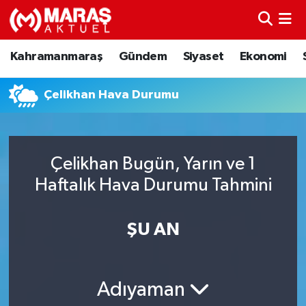
Kahramanmaraş
Nöbetçi Eczaneler
Kahramanmaraş
Gündem
Siyaset
Ekonomi
Gündem
Hava Durumu
Çelikhan Hava Durumu
Siyaset
Namaz Vakitleri
Ekonomi
Trafik Durumu
Çelikhan Bugün, Yarın ve 1
Haftalık Hava Durumu Tahmini
Spor
TFF 3.Lig 4.Grup Puan Durumu ve Fikstür
Sağlık
Tüm Manşetler
ŞU AN
Teknoloji
Son Dakika Haberleri
Adıyaman
Eğitim
Haber Arşivi