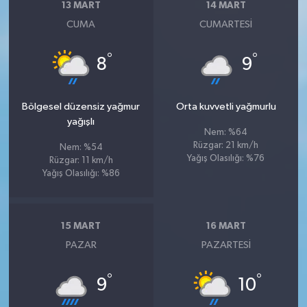
13 MART
14 MART
CUMA
CUMARTESI
°
°
8
9
Bölgesel düzensiz yağmur
Orta kuvvetli yağmurlu
yağışlı
Nem: %64
Rüzgar: 21 km/h
Nem: %54
Yağış Olasılığı: %76
Rüzgar: 11 km/h
Yağış Olasılığı: %86
15 MART
16 MART
PAZAR
PAZARTESI
°
°
9
10