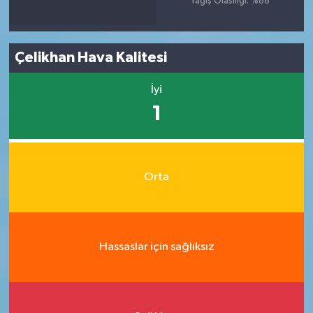
Yağış Olasılığı: %88
Çelikhan Hava Kalitesi
İyi
1
Orta
Hassaslar için sağlıksız