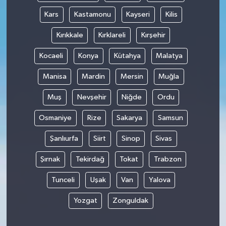
Kars
Kastamonu
Kayseri
Kilis
Kırıkkale
Kırklareli
Kırşehir
Kocaeli
Konya
Kütahya
Malatya
Manisa
Mardin
Mersin
Muğla
Muş
Nevşehir
Niğde
Ordu
Osmaniye
Rize
Sakarya
Samsun
Şanlıurfa
Siirt
Sinop
Sivas
Şırnak
Tekirdağ
Tokat
Trabzon
Tunceli
Uşak
Van
Yalova
Yozgat
Zonguldak