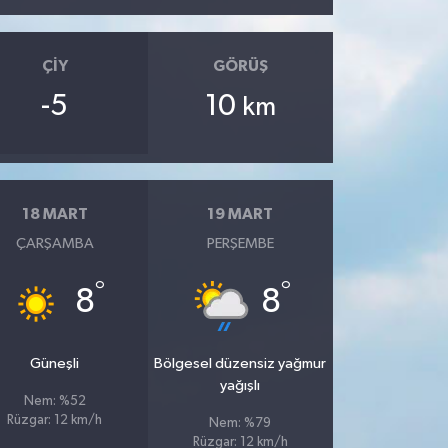
ÇIY
GÖRÜŞ
-5
10
km
18 MART
19 MART
ÇARŞAMBA
PERŞEMBE
°
°
8
8
Güneşli
Bölgesel düzensiz yağmur
yağışlı
Nem: %52
Rüzgar: 12 km/h
Nem: %79
Rüzgar: 12 km/h