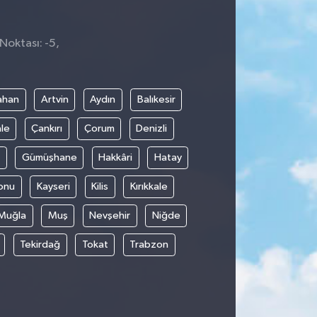
Noktası: -5,
5
ahan
Artvin
Aydın
Balıkesir
le
Çankırı
Çorum
Denizli
Gümüşhane
Hakkâri
Hatay
onu
Kayseri
Kilis
Kırıkkale
Muğla
Muş
Nevşehir
Niğde
Tekirdağ
Tokat
Trabzon