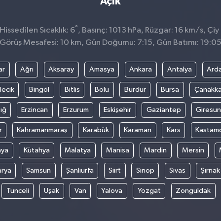
Açık
°
issedilen Sıcaklık: 6
, Basınç: 1013 hPa, Rüzgar: 16 km/s, Çiy 
Görüş Mesafesi: 10 km, Gün Doğumu: 7:15, Gün Batımı: 19:0
ar
Ağrı
Aksaray
Amasya
Ankara
Antalya
Ard
lecik
Bingöl
Bitlis
Bolu
Burdur
Bursa
Çanakka
ığ
Erzincan
Erzurum
Eskişehir
Gaziantep
Giresun
r
Kahramanmaraş
Karabük
Karaman
Kars
Kastam
nya
Kütahya
Malatya
Manisa
Mardin
Mersin
arya
Samsun
Şanlıurfa
Siirt
Sinop
Sivas
Şırnak
Tunceli
Uşak
Van
Yalova
Yozgat
Zonguldak