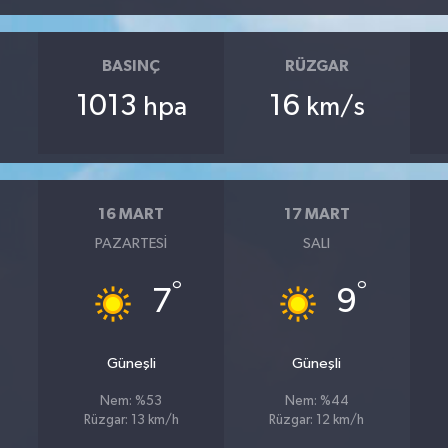
BASINÇ
RÜZGAR
1013
16
hpa
km/s
16 MART
17 MART
PAZARTESI
SALI
°
°
7
9
Güneşli
Güneşli
Nem: %53
Nem: %44
Rüzgar: 13 km/h
Rüzgar: 12 km/h