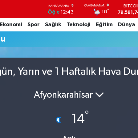
BITCO
°
10
Öğle
12:43
79.591,7
DOLA
Ekonomi
Spor
Sağlık
Teknoloji
Eğitim
Dünya
45,4362
EUR
mu
53,3869
STERL
61,6038
G.ALT
6862,09
gün, Yarın ve 1 Haftalık Hava D
BİST1
14.598
Afyonkarahisar
°
14