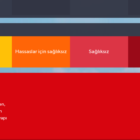
Hassaslar için sağlıksız
Sağlıksız
en,
n
yapı