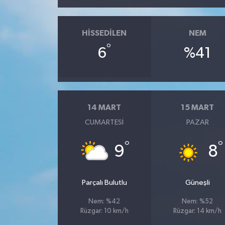
HISSEDILEN
NEM
°
6
%41
14 MART
15 MART
CUMARTESI
PAZAR
°
°
9
8
Parçalı Bulutlu
Güneşli
Nem: %42
Nem: %52
Rüzgar: 10 km/h
Rüzgar: 14 km/h