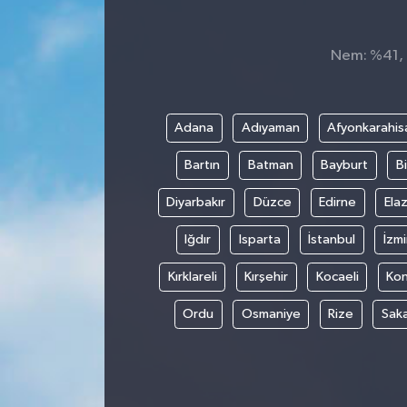
Dünya
Nem: %41, H
Kültür Sanat
Adana
Adıyaman
Afyonkarahis
Bartın
Batman
Bayburt
Bi
Diyarbakır
Düzce
Edirne
Elaz
Iğdır
Isparta
İstanbul
İzmi
Kırklareli
Kırşehir
Kocaeli
Ko
Ordu
Osmaniye
Rize
Sak