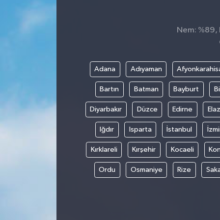
Dünya
Nem: %89, H
Kültür Sanat
Adana
Adıyaman
Afyonkarahis
Bartın
Batman
Bayburt
Bi
Diyarbakır
Düzce
Edirne
Elaz
Iğdır
Isparta
İstanbul
İzmi
Kırklareli
Kırşehir
Kocaeli
Ko
Ordu
Osmaniye
Rize
Sak