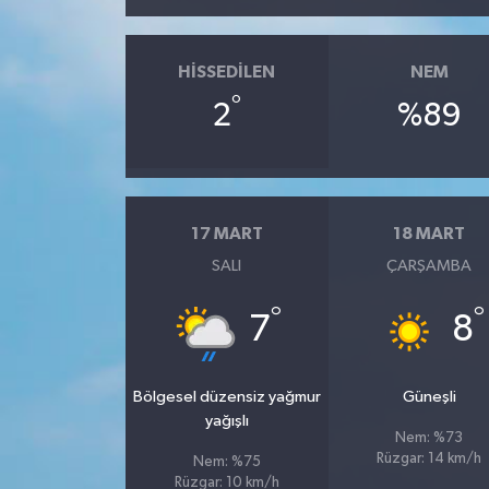
HISSEDILEN
NEM
°
2
%89
17 MART
18 MART
SALI
ÇARŞAMBA
°
°
7
8
Bölgesel düzensiz yağmur
Güneşli
yağışlı
Nem: %73
Rüzgar: 14 km/h
Nem: %75
Rüzgar: 10 km/h