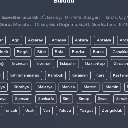
Bulutlu
°
issedilen Sıcaklık: 2
, Basınç: 1017 hPa, Rüzgar: 11 km/s, Çiy 
Görüş Mesafesi: 10 km, Gün Doğumu: 6:50, Gün Batımı: 18:4
ar
Ağrı
Aksaray
Amasya
Ankara
Antalya
Ard
lecik
Bingöl
Bitlis
Bolu
Burdur
Bursa
Çanakka
ığ
Erzincan
Erzurum
Eskişehir
Gaziantep
Giresun
r
Kahramanmaraş
Karabük
Karaman
Kars
Kastam
nya
Kütahya
Malatya
Manisa
Mardin
Mersin
arya
Samsun
Şanlıurfa
Siirt
Sinop
Sivas
Şırnak
Tunceli
Uşak
Van
Yalova
Yozgat
Zonguldak