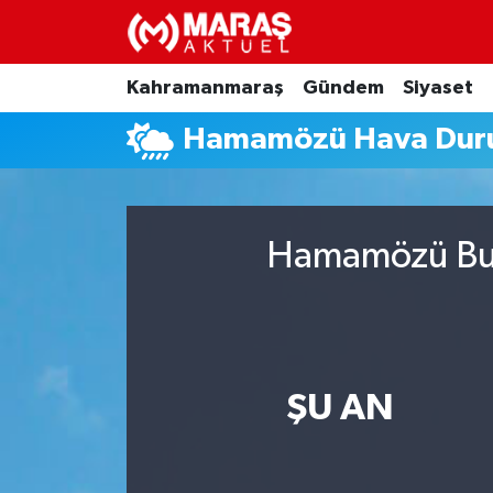
Kahramanmaraş
Nöbetçi Eczaneler
Kahramanmaraş
Gündem
Siyaset
Hamamözü Hava Du
Gündem
Hava Durumu
Siyaset
Namaz Vakitleri
Hamamözü Bugü
Ekonomi
Trafik Durumu
Spor
TFF 3.Lig 4.Grup Puan Durumu ve Fikstür
Sağlık
Tüm Manşetler
ŞU AN
Teknoloji
Son Dakika Haberleri
Eğitim
Haber Arşivi