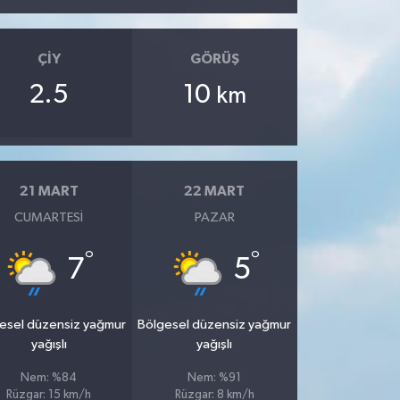
ÇIY
GÖRÜŞ
2.5
10
km
21 MART
22 MART
CUMARTESI
PAZAR
°
°
7
5
esel düzensiz yağmur
Bölgesel düzensiz yağmur
yağışlı
yağışlı
Nem: %84
Nem: %91
Rüzgar: 15 km/h
Rüzgar: 8 km/h