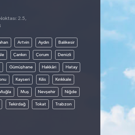
Noktası: 2.5,
8
ahan
Artvin
Aydın
Balıkesir
le
Çankırı
Çorum
Denizli
Gümüşhane
Hakkâri
Hatay
onu
Kayseri
Kilis
Kırıkkale
Muğla
Muş
Nevşehir
Niğde
Tekirdağ
Tokat
Trabzon