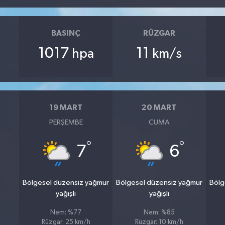
BASINÇ
RÜZGAR
1017
11
hpa
km/s
19 MART
20 MART
PERŞEMBE
CUMA
°
°
7
6
Bölgesel düzensiz yağmur
Bölgesel düzensiz yağmur
Bölg
yağışlı
yağışlı
Nem: %77
Nem: %85
Rüzgar: 25 km/h
Rüzgar: 10 km/h