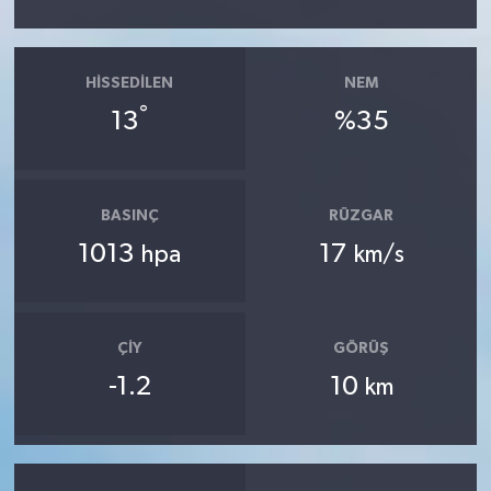
HISSEDILEN
NEM
°
13
%35
BASINÇ
RÜZGAR
1013
17
hpa
km/s
ÇIY
GÖRÜŞ
-1.2
10
km