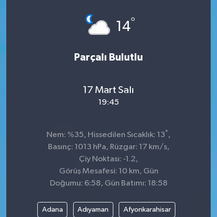
Dünya
°
14
Kültür Sanat
Parçalı Bulutlu
17 Mart Salı
19:45
°
Nem: %35, Hissedilen Sıcaklık: 13
,
Basınç: 1013 hPa, Rüzgar: 17 km/s,
Çiy Noktası: -1.2,
Görüş Mesafesi: 10 km, Gün
Doğumu: 6:58, Gün Batımı: 18:58
Adana
Adıyaman
Afyonkarahisar