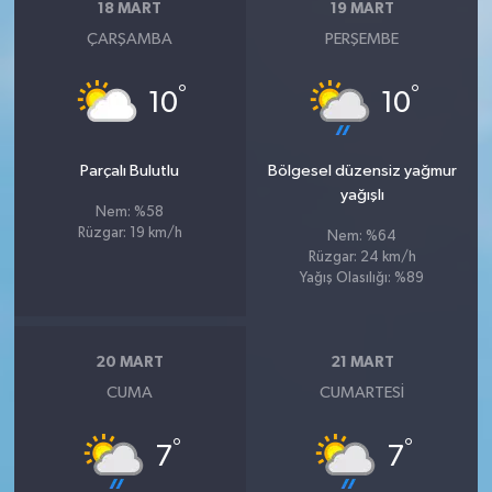
18 MART
19 MART
ÇARŞAMBA
PERŞEMBE
°
°
10
10
Parçalı Bulutlu
Bölgesel düzensiz yağmur
yağışlı
Nem: %58
Rüzgar: 19 km/h
Nem: %64
Rüzgar: 24 km/h
Yağış Olasılığı: %89
20 MART
21 MART
CUMA
CUMARTESI
°
°
7
7