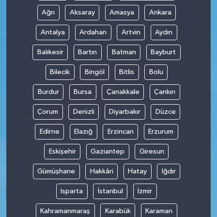
Ağrı
Aksaray
Amasya
Ankara
Antalya
Ardahan
Artvin
Aydın
Balıkesir
Bartın
Batman
Bayburt
Bilecik
Bingöl
Bitlis
Bolu
Burdur
Bursa
Çanakkale
Çankırı
Çorum
Denizli
Diyarbakır
Düzce
Edirne
Elazığ
Erzincan
Erzurum
Eskişehir
Gaziantep
Giresun
Gümüşhane
Hakkâri
Hatay
Iğdır
Isparta
İstanbul
İzmir
Kahramanmaraş
Karabük
Karaman