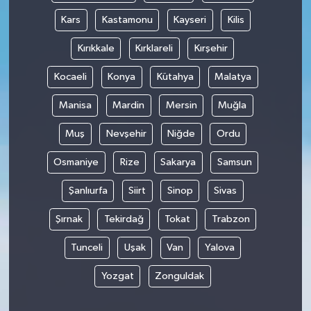
Kars
Kastamonu
Kayseri
Kilis
Kırıkkale
Kırklareli
Kırşehir
Kocaeli
Konya
Kütahya
Malatya
Manisa
Mardin
Mersin
Muğla
Muş
Nevşehir
Niğde
Ordu
Osmaniye
Rize
Sakarya
Samsun
Şanlıurfa
Siirt
Sinop
Sivas
Şırnak
Tekirdağ
Tokat
Trabzon
Tunceli
Uşak
Van
Yalova
Yozgat
Zonguldak