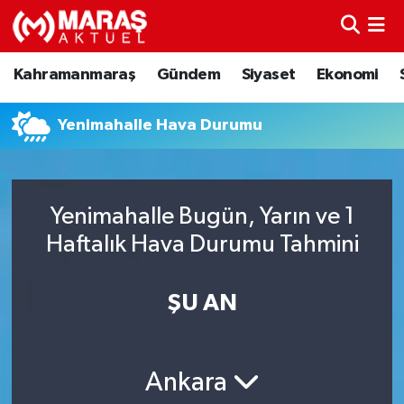
Kahramanmaraş
Nöbetçi Eczaneler
Kahramanmaraş
Gündem
Siyaset
Ekonomi
Gündem
Hava Durumu
Yenimahalle Hava Durumu
Siyaset
Namaz Vakitleri
Ekonomi
Trafik Durumu
Yenimahalle Bugün, Yarın ve 1
Haftalık Hava Durumu Tahmini
Spor
TFF 3.Lig 4.Grup Puan Durumu ve Fikstür
Sağlık
Tüm Manşetler
ŞU AN
Teknoloji
Son Dakika Haberleri
Ankara
Eğitim
Haber Arşivi