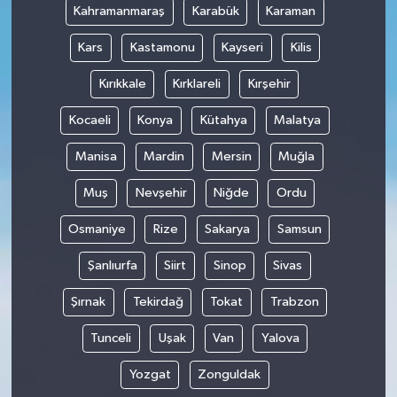
Kahramanmaraş
Karabük
Karaman
Kars
Kastamonu
Kayseri
Kilis
Kırıkkale
Kırklareli
Kırşehir
Kocaeli
Konya
Kütahya
Malatya
Manisa
Mardin
Mersin
Muğla
Muş
Nevşehir
Niğde
Ordu
Osmaniye
Rize
Sakarya
Samsun
Şanlıurfa
Siirt
Sinop
Sivas
Şırnak
Tekirdağ
Tokat
Trabzon
Tunceli
Uşak
Van
Yalova
Yozgat
Zonguldak