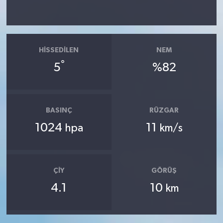
HISSEDILEN
NEM
°
5
%82
BASINÇ
RÜZGAR
1024
11
hpa
km/s
ÇIY
GÖRÜŞ
4.1
10
km