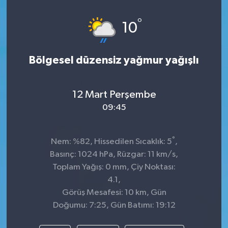
Dünya
°
10
Kültür Sanat
Bölgesel düzensiz yağmur yağışlı
12 Mart Perşembe
09:45
°
Nem: %82, Hissedilen Sıcaklık: 5
,
Basınç: 1024 hPa, Rüzgar: 11 km/s,
Toplam Yağış: 0 mm, Çiy Noktası:
4.1,
Görüş Mesafesi: 10 km, Gün
Doğumu: 7:25, Gün Batımı: 19:12