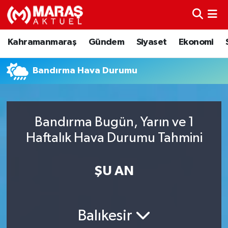
Kahramanmaraş
Nöbetçi Eczaneler
Kahramanmaraş
Gündem
Siyaset
Ekonomi
Gündem
Hava Durumu
Bandırma Hava Durumu
Siyaset
Namaz Vakitleri
Ekonomi
Trafik Durumu
Bandırma Bugün, Yarın ve 1
Haftalık Hava Durumu Tahmini
Spor
TFF 3.Lig 4.Grup Puan Durumu ve Fikstür
Sağlık
Tüm Manşetler
ŞU AN
Teknoloji
Son Dakika Haberleri
Balıkesir
Eğitim
Haber Arşivi