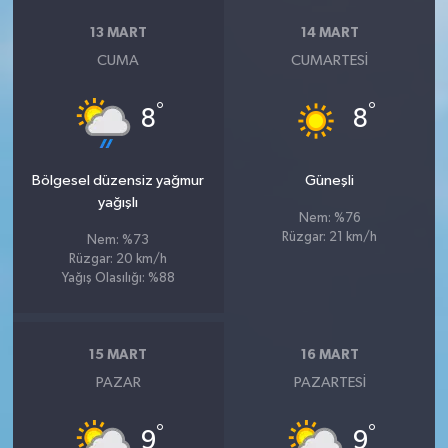
13 MART
14 MART
CUMA
CUMARTESI
°
°
8
8
Bölgesel düzensiz yağmur
Güneşli
yağışlı
Nem: %76
Rüzgar: 21 km/h
Nem: %73
Rüzgar: 20 km/h
Yağış Olasılığı: %88
15 MART
16 MART
PAZAR
PAZARTESI
°
°
9
9