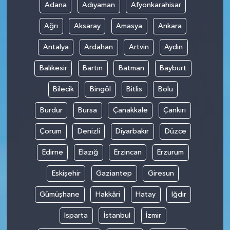
Adana
Adıyaman
Afyonkarahisar
Ağrı
Aksaray
Amasya
Ankara
Antalya
Ardahan
Artvin
Aydın
Balıkesir
Bartın
Batman
Bayburt
Bilecik
Bingöl
Bitlis
Bolu
Burdur
Bursa
Çanakkale
Çankırı
Çorum
Denizli
Diyarbakır
Düzce
Edirne
Elazığ
Erzincan
Erzurum
Eskişehir
Gaziantep
Giresun
Gümüşhane
Hakkâri
Hatay
Iğdır
Isparta
İstanbul
İzmir