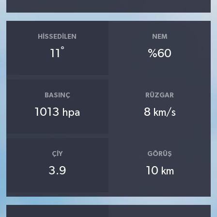
HISSEDILEN
NEM
°
11
%60
BASINÇ
RÜZGAR
1013
8
hpa
km/s
ÇIY
GÖRÜŞ
3.9
10
km