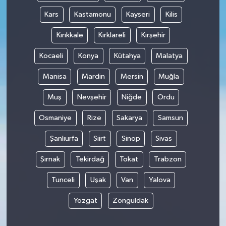
Kars
Kastamonu
Kayseri
Kilis
Kırıkkale
Kırklareli
Kırşehir
Kocaeli
Konya
Kütahya
Malatya
Manisa
Mardin
Mersin
Muğla
Muş
Nevşehir
Niğde
Ordu
Osmaniye
Rize
Sakarya
Samsun
Şanlıurfa
Siirt
Sinop
Sivas
Şırnak
Tekirdağ
Tokat
Trabzon
Tunceli
Uşak
Van
Yalova
Yozgat
Zonguldak