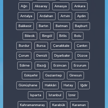
Ağrı
Aksaray
Amasya
Ankara
Antalya
Ardahan
Artvin
Aydın
Balıkesir
Bartın
Batman
Bayburt
Bilecik
Bingöl
Bitlis
Bolu
Burdur
Bursa
Çanakkale
Çankırı
Çorum
Denizli
Diyarbakır
Düzce
Edirne
Elazığ
Erzincan
Erzurum
Eskişehir
Gaziantep
Giresun
Gümüşhane
Hakkâri
Hatay
Iğdır
Isparta
İstanbul
İzmir
Kahramanmaraş
Karabük
Karaman