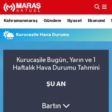
Kahramanmaraş
Nöbetçi Eczaneler
Kahramanmaraş
Gündem
Siyaset
Ekonomi
Gündem
Hava Durumu
Kurucaşile Hava Durumu
Siyaset
Namaz Vakitleri
Ekonomi
Trafik Durumu
Kurucaşile Bugün, Yarın ve 1
Haftalık Hava Durumu Tahmini
Spor
TFF 3.Lig 4.Grup Puan Durumu ve Fikstür
Sağlık
Tüm Manşetler
ŞU AN
Teknoloji
Son Dakika Haberleri
Bartın
Eğitim
Haber Arşivi