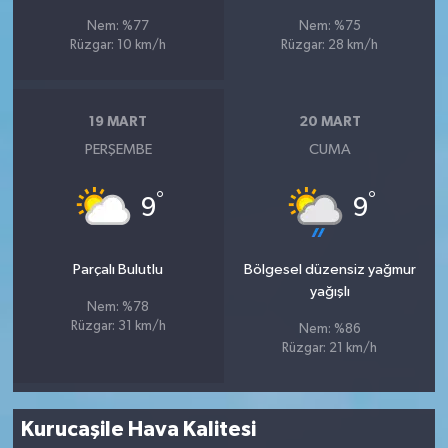
Nem: %77
Nem: %75
Rüzgar: 10 km/h
Rüzgar: 28 km/h
19 MART
20 MART
PERŞEMBE
CUMA
°
°
9
9
Parçalı Bulutlu
Bölgesel düzensiz yağmur
yağışlı
Nem: %78
Rüzgar: 31 km/h
Nem: %86
Rüzgar: 21 km/h
Kurucaşile Hava Kalitesi