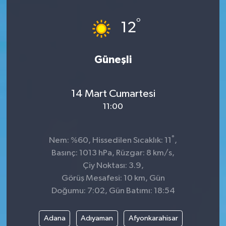
Dünya
°
12
Kültür Sanat
Güneşli
14 Mart Cumartesi
11:00
°
Nem: %60, Hissedilen Sıcaklık: 11
,
Basınç: 1013 hPa, Rüzgar: 8 km/s,
Çiy Noktası: 3.9,
Görüş Mesafesi: 10 km, Gün
Doğumu: 7:02, Gün Batımı: 18:54
Adana
Adıyaman
Afyonkarahisar