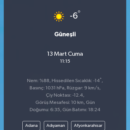
Dünya
°
-6
Kültür Sanat
Güneşli
13 Mart Cuma
11:15
°
Nem: %88, Hissedilen Sıcaklık: -14
,
Basınç: 1031 hPa, Rüzgar: 9 km/s,
Çiy Noktası: -12.4,
Görüş Mesafesi: 10 km, Gün
Doğumu: 6:35, Gün Batımı: 18:24
Adana
Adıyaman
Afyonkarahisar