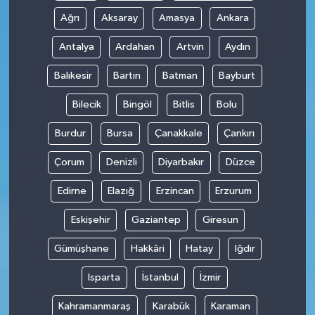
Ağrı
Aksaray
Amasya
Ankara
Antalya
Ardahan
Artvin
Aydın
Balıkesir
Bartın
Batman
Bayburt
Bilecik
Bingöl
Bitlis
Bolu
Burdur
Bursa
Çanakkale
Çankırı
Çorum
Denizli
Diyarbakır
Düzce
Edirne
Elazığ
Erzincan
Erzurum
Eskişehir
Gaziantep
Giresun
Gümüşhane
Hakkâri
Hatay
Iğdır
Isparta
İstanbul
İzmir
Kahramanmaraş
Karabük
Karaman