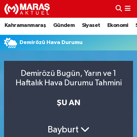
Kahramanmaraş
Nöbetçi Eczaneler
Kahramanmaraş
Gündem
Siyaset
Ekonomi
Gündem
Hava Durumu
Demirözü Hava Durumu
Siyaset
Namaz Vakitleri
Ekonomi
Trafik Durumu
Demirözü Bugün, Yarın ve 1
Haftalık Hava Durumu Tahmini
Spor
TFF 3.Lig 4.Grup Puan Durumu ve Fikstür
Sağlık
Tüm Manşetler
ŞU AN
Teknoloji
Son Dakika Haberleri
Bayburt
Eğitim
Haber Arşivi