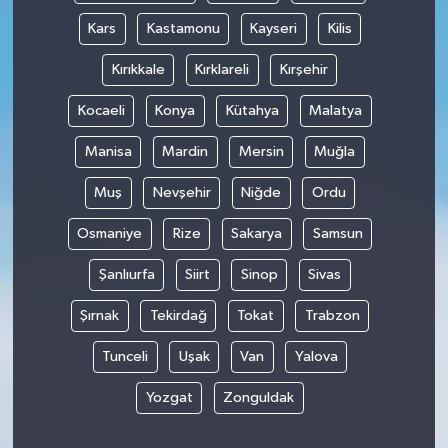
Kars
Kastamonu
Kayseri
Kilis
Kırıkkale
Kırklareli
Kırşehir
Kocaeli
Konya
Kütahya
Malatya
Manisa
Mardin
Mersin
Muğla
Muş
Nevşehir
Niğde
Ordu
Osmaniye
Rize
Sakarya
Samsun
Şanlıurfa
Siirt
Sinop
Sivas
Şırnak
Tekirdağ
Tokat
Trabzon
Tunceli
Uşak
Van
Yalova
Yozgat
Zonguldak