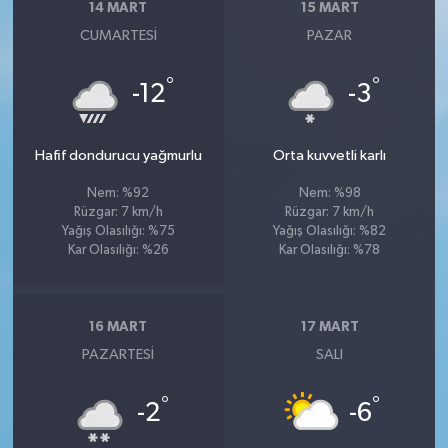
14 MART
15 MART
CUMARTESI
PAZAR
°
°
-12
-3
Hafif dondurucu yağmurlu
Orta kuvvetli karlı
Nem: %92
Nem: %98
Rüzgar: 7 km/h
Rüzgar: 7 km/h
Yağış Olasılığı: %75
Yağış Olasılığı: %82
Kar Olasılığı: %26
Kar Olasılığı: %78
16 MART
17 MART
PAZARTESI
SALI
°
°
-2
-6