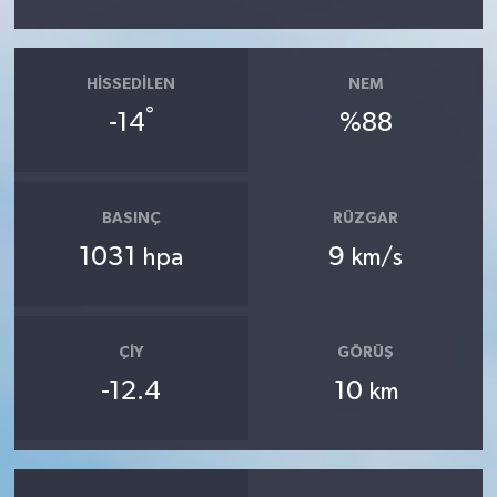
HISSEDILEN
NEM
°
-14
%88
BASINÇ
RÜZGAR
1031
9
hpa
km/s
ÇIY
GÖRÜŞ
-12.4
10
km