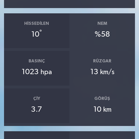
HISSEDILEN
NEM
°
10
%58
BASINÇ
RÜZGAR
1023
13
hpa
km/s
ÇIY
GÖRÜŞ
3.7
10
km