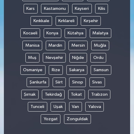
Kars
Kastamonu
Kayseri
Kilis
Kırıkkale
Kırklareli
Kırşehir
Kocaeli
Konya
Kütahya
Malatya
Manisa
Mardin
Mersin
Muğla
Muş
Nevşehir
Niğde
Ordu
Osmaniye
Rize
Sakarya
Samsun
Şanlıurfa
Siirt
Sinop
Sivas
Şırnak
Tekirdağ
Tokat
Trabzon
Tunceli
Uşak
Van
Yalova
Yozgat
Zonguldak