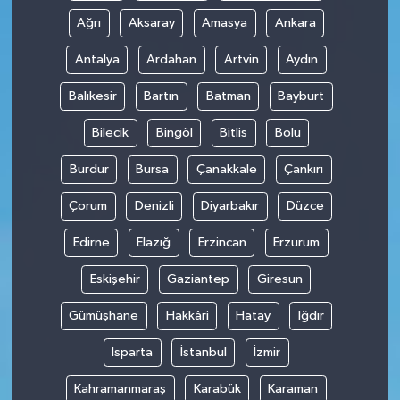
Ağrı
Aksaray
Amasya
Ankara
Antalya
Ardahan
Artvin
Aydın
Balıkesir
Bartın
Batman
Bayburt
Bilecik
Bingöl
Bitlis
Bolu
Burdur
Bursa
Çanakkale
Çankırı
Çorum
Denizli
Diyarbakır
Düzce
Edirne
Elazığ
Erzincan
Erzurum
Eskişehir
Gaziantep
Giresun
Gümüşhane
Hakkâri
Hatay
Iğdır
Isparta
İstanbul
İzmir
Kahramanmaraş
Karabük
Karaman