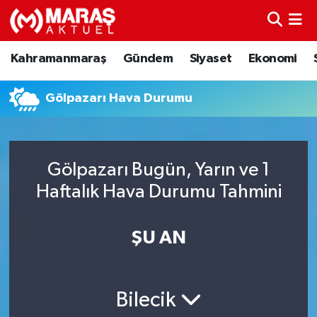
Kahramanmaraş
Nöbetçi Eczaneler
Kahramanmaraş
Gündem
Siyaset
Ekonomi
Gündem
Hava Durumu
Gölpazarı Hava Durumu
Siyaset
Namaz Vakitleri
Ekonomi
Trafik Durumu
Gölpazarı Bugün, Yarın ve 1
Haftalık Hava Durumu Tahmini
Spor
TFF 3.Lig 4.Grup Puan Durumu ve Fikstür
Sağlık
Tüm Manşetler
ŞU AN
Teknoloji
Son Dakika Haberleri
Bilecik
Eğitim
Haber Arşivi