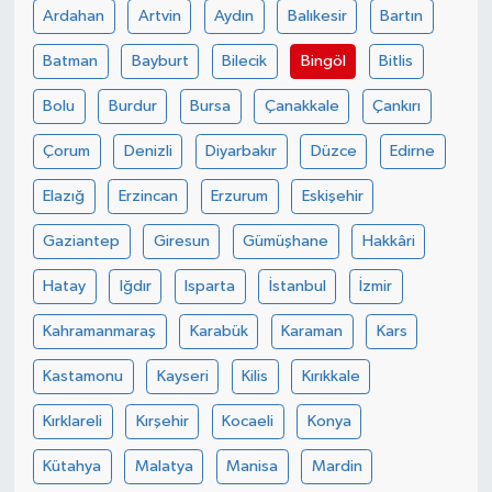
Ardahan
Artvin
Aydın
Balıkesir
Bartın
Batman
Bayburt
Bilecik
Bingöl
Bitlis
Bolu
Burdur
Bursa
Çanakkale
Çankırı
Çorum
Denizli
Diyarbakır
Düzce
Edirne
Elazığ
Erzincan
Erzurum
Eskişehir
Gaziantep
Giresun
Gümüşhane
Hakkâri
Hatay
Iğdır
Isparta
İstanbul
İzmir
Kahramanmaraş
Karabük
Karaman
Kars
Kastamonu
Kayseri
Kilis
Kırıkkale
Kırklareli
Kırşehir
Kocaeli
Konya
Kütahya
Malatya
Manisa
Mardin