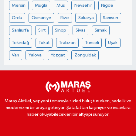
Mersin
Muğla
Muş
Nevşehir
Niğde
Ordu
Osmaniye
Rize
Sakarya
Samsun
Şanlıurfa
Siirt
Sinop
Sivas
Şırnak
Tekirdağ
Tokat
Trabzon
Tunceli
Uşak
Van
Yalova
Yozgat
Zonguldak
Maraş Aktüel, yepyeni temasıyla sizleri buluştururken, sadelik ve
modernizmi bir araya getiriyor. Şatafattan kaçınıyor ve insanlara
haber okuyabilecekleri bir altyapı sunuyor.