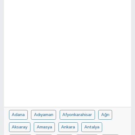
Dünya
Kültür Sanat
Adana
Adıyaman
Afyonkarahisar
Ağrı
Aksaray
Amasya
Ankara
Antalya