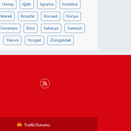
Hatay
Iğdır
Isparta
İstanbul
rklareli
Kırşehir
Kocaeli
Konya
Osmaniye
Rize
Sakarya
Samsun
Yalova
Yozgat
Zonguldak
Trafik Durumu