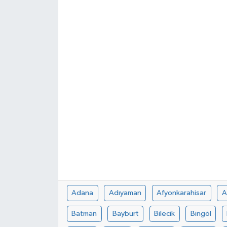
Dünya
Kültür Sanat
Adana
Adıyaman
Afyonkarahisar
A
Batman
Bayburt
Bilecik
Bingöl