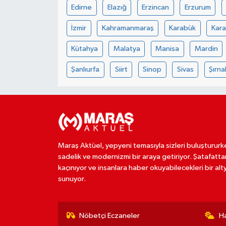
Edirne
Elazığ
Erzincan
Erzurum
İzmir
Kahramanmaraş
Karabük
Kar
Kütahya
Malatya
Manisa
Mardin
Şanlıurfa
Siirt
Sinop
Sivas
Şırna
Maraş Aktüel, yepyeni temasıyla sizleri buluştururk
sadelik ve modernizmi bir araya getiriyor. Şatafatta
kaçınıyor ve insanlara haber okuyabilecekleri bir alt
sunuyor.
Nöbetçi Eczaneler
H