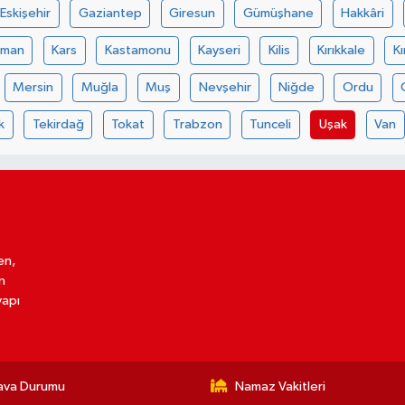
Eskişehir
Gaziantep
Giresun
Gümüşhane
Hakkâri
aman
Kars
Kastamonu
Kayseri
Kilis
Kırıkkale
Kı
Mersin
Muğla
Muş
Nevşehir
Niğde
Ordu
k
Tekirdağ
Tokat
Trabzon
Tunceli
Uşak
Van
en,
n
yapı
ava Durumu
Namaz Vakitleri