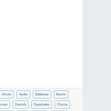
Artvin
Aydın
Balıkesir
Bartın
orum
Denizli
Diyarbakır
Düzce