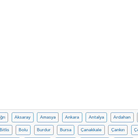
ğrı
Aksaray
Amasya
Ankara
Antalya
Ardahan
Bitlis
Bolu
Burdur
Bursa
Çanakkale
Çankırı
Ç