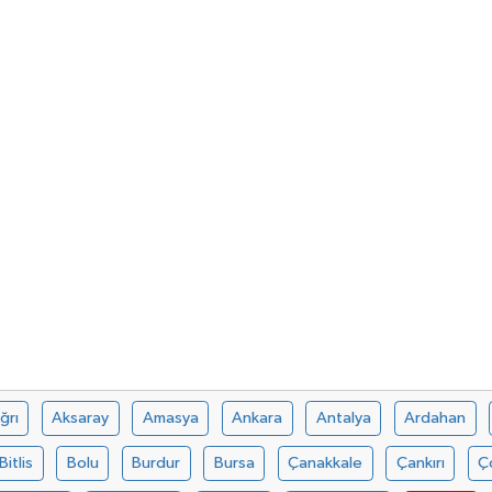
ğrı
Aksaray
Amasya
Ankara
Antalya
Ardahan
Bitlis
Bolu
Burdur
Bursa
Çanakkale
Çankırı
Ç