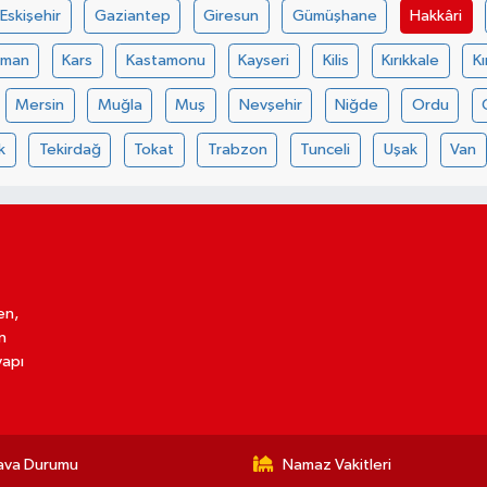
Eskişehir
Gaziantep
Giresun
Gümüşhane
Hakkâri
aman
Kars
Kastamonu
Kayseri
Kilis
Kırıkkale
Kı
Mersin
Muğla
Muş
Nevşehir
Niğde
Ordu
k
Tekirdağ
Tokat
Trabzon
Tunceli
Uşak
Van
en,
n
yapı
ava Durumu
Namaz Vakitleri