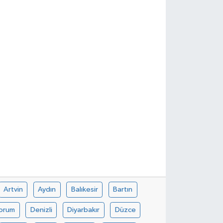
Artvin
Aydın
Balıkesir
Bartın
orum
Denizli
Diyarbakır
Düzce