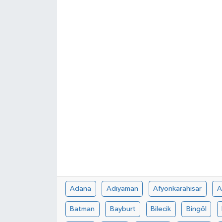
Dünya
Kültür Sanat
Adana
Adıyaman
Afyonkarahisar
A
Batman
Bayburt
Bilecik
Bingöl