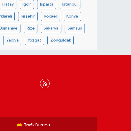
Hatay
Iğdır
Isparta
İstanbul
rklareli
Kırşehir
Kocaeli
Konya
Osmaniye
Rize
Sakarya
Samsun
Yalova
Yozgat
Zonguldak
Trafik Durumu