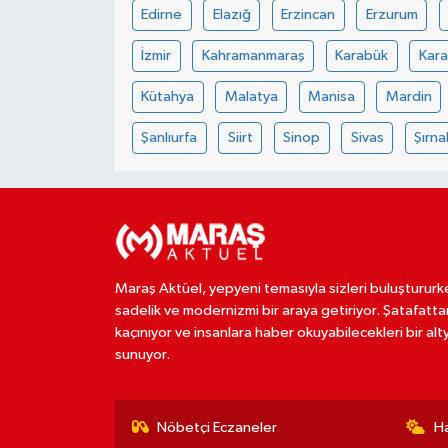
Edirne
Elazığ
Erzincan
Erzurum
İzmir
Kahramanmaraş
Karabük
Kar
Kütahya
Malatya
Manisa
Mardin
Şanlıurfa
Siirt
Sinop
Sivas
Şırna
Maraş Aktüel, yepyeni temasıyla sizleri buluştururk
sadelik ve modernizmi bir araya getiriyor. Şatafatta
kaçınıyor ve insanlara haber okuyabilecekleri bir alt
sunuyor.
Nöbetçi Eczaneler
H