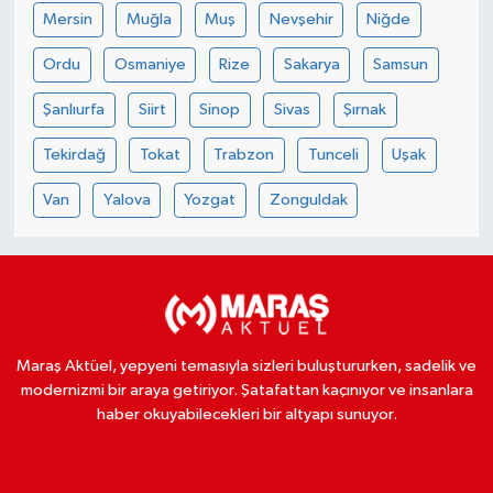
Mersin
Muğla
Muş
Nevşehir
Niğde
Ordu
Osmaniye
Rize
Sakarya
Samsun
Şanlıurfa
Siirt
Sinop
Sivas
Şırnak
Tekirdağ
Tokat
Trabzon
Tunceli
Uşak
Van
Yalova
Yozgat
Zonguldak
Maraş Aktüel, yepyeni temasıyla sizleri buluştururken, sadelik ve
modernizmi bir araya getiriyor. Şatafattan kaçınıyor ve insanlara
haber okuyabilecekleri bir altyapı sunuyor.