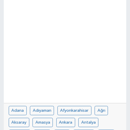
Dünya
Kültür Sanat
Adana
Adıyaman
Afyonkarahisar
Ağrı
Aksaray
Amasya
Ankara
Antalya