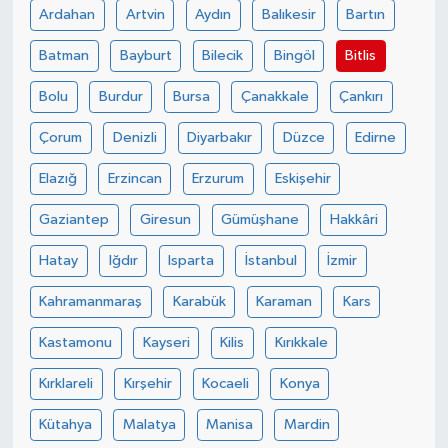
Ardahan
Artvin
Aydın
Balıkesir
Bartın
Batman
Bayburt
Bilecik
Bingöl
Bitlis
Bolu
Burdur
Bursa
Çanakkale
Çankırı
Çorum
Denizli
Diyarbakır
Düzce
Edirne
Elazığ
Erzincan
Erzurum
Eskişehir
Gaziantep
Giresun
Gümüşhane
Hakkâri
Hatay
Iğdır
Isparta
İstanbul
İzmir
Kahramanmaraş
Karabük
Karaman
Kars
Kastamonu
Kayseri
Kilis
Kırıkkale
Kırklareli
Kırşehir
Kocaeli
Konya
Kütahya
Malatya
Manisa
Mardin