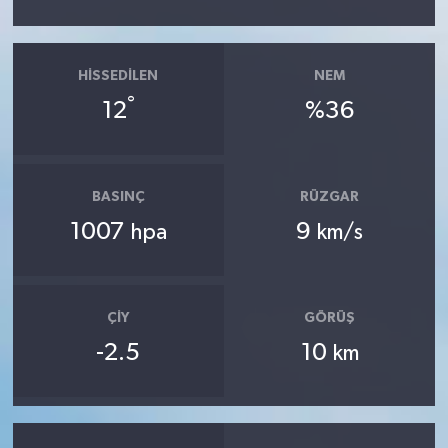
HISSEDILEN
NEM
°
12
%36
BASINÇ
RÜZGAR
1007
9
hpa
km/s
ÇIY
GÖRÜŞ
-2.5
10
km