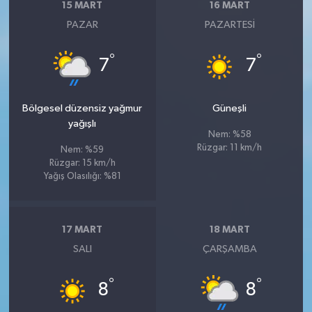
15 MART
16 MART
PAZAR
PAZARTESI
°
°
7
7
Bölgesel düzensiz yağmur
Güneşli
yağışlı
Nem: %58
Rüzgar: 11 km/h
Nem: %59
Rüzgar: 15 km/h
Yağış Olasılığı: %81
17 MART
18 MART
SALI
ÇARŞAMBA
°
°
8
8