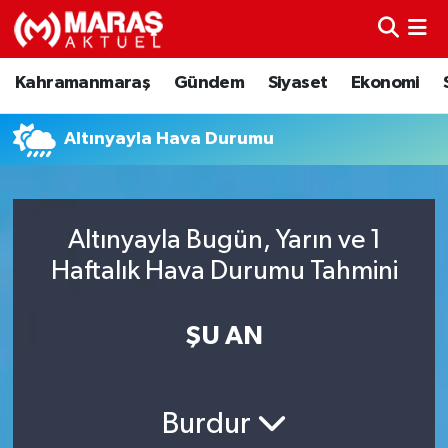
Kahramanmaraş
Nöbetçi Eczaneler
Kahramanmaraş
Gündem
Siyaset
Ekonomi
Gündem
Hava Durumu
Altınyayla Hava Durumu
Siyaset
Namaz Vakitleri
Ekonomi
Trafik Durumu
Altınyayla Bugün, Yarın ve 1
Haftalık Hava Durumu Tahmini
Spor
TFF 3.Lig 4.Grup Puan Durumu ve Fikstür
Sağlık
Tüm Manşetler
ŞU AN
Teknoloji
Son Dakika Haberleri
Burdur
Eğitim
Haber Arşivi