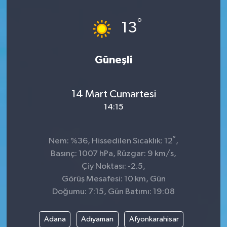
Dünya
°
13
Kültür Sanat
Güneşli
14 Mart Cumartesi
14:15
°
Nem: %36, Hissedilen Sıcaklık: 12
,
Basınç: 1007 hPa, Rüzgar: 9 km/s,
Çiy Noktası: -2.5,
Görüş Mesafesi: 10 km, Gün
Doğumu: 7:15, Gün Batımı: 19:08
Adana
Adıyaman
Afyonkarahisar