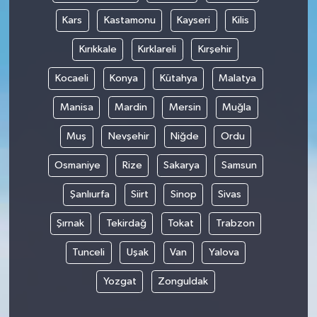
Kars
Kastamonu
Kayseri
Kilis
Kırıkkale
Kırklareli
Kırşehir
Kocaeli
Konya
Kütahya
Malatya
Manisa
Mardin
Mersin
Muğla
Muş
Nevşehir
Niğde
Ordu
Osmaniye
Rize
Sakarya
Samsun
Şanlıurfa
Siirt
Sinop
Sivas
Şırnak
Tekirdağ
Tokat
Trabzon
Tunceli
Uşak
Van
Yalova
Yozgat
Zonguldak