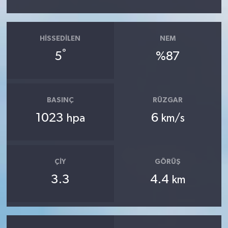
HISSEDILEN
NEM
°
5
%87
BASINÇ
RÜZGAR
1023
6
hpa
km/s
ÇIY
GÖRÜŞ
3.3
4.4
km