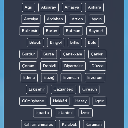
Ağrı
Aksaray
Amasya
Ankara
Antalya
Ardahan
Artvin
Aydın
Balıkesir
Bartın
Batman
Bayburt
Bilecik
Bingöl
Bitlis
Bolu
Burdur
Bursa
Çanakkale
Çankırı
Çorum
Denizli
Diyarbakır
Düzce
Edirne
Elazığ
Erzincan
Erzurum
Eskişehir
Gaziantep
Giresun
Gümüşhane
Hakkâri
Hatay
Iğdır
Isparta
İstanbul
İzmir
Kahramanmaraş
Karabük
Karaman