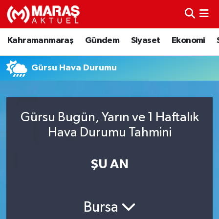
Kahramanmaraş
Nöbetçi Eczaneler
Kahramanmaraş
Gündem
Siyaset
Ekonomi
Gündem
Hava Durumu
Gürsu Hava Durumu
Siyaset
Namaz Vakitleri
Ekonomi
Trafik Durumu
Gürsu Bugün, Yarın ve 1 Haftalık
Hava Durumu Tahmini
Spor
TFF 3.Lig 4.Grup Puan Durumu ve Fikstür
Sağlık
Tüm Manşetler
ŞU AN
Teknoloji
Son Dakika Haberleri
Bursa
Eğitim
Haber Arşivi