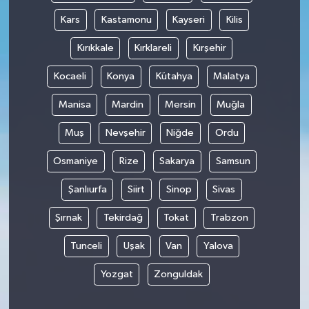
Kars
Kastamonu
Kayseri
Kilis
Kırıkkale
Kırklareli
Kırşehir
Kocaeli
Konya
Kütahya
Malatya
Manisa
Mardin
Mersin
Muğla
Muş
Nevşehir
Niğde
Ordu
Osmaniye
Rize
Sakarya
Samsun
Şanlıurfa
Siirt
Sinop
Sivas
Şırnak
Tekirdağ
Tokat
Trabzon
Tunceli
Uşak
Van
Yalova
Yozgat
Zonguldak