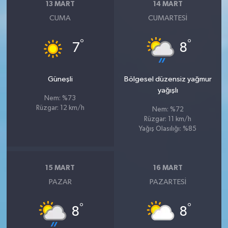
13 MART
14 MART
CUMA
CUMARTESI
°
°
7
8
Güneşli
Bölgesel düzensiz yağmur
yağışlı
Nem: %73
Rüzgar: 12 km/h
Nem: %72
Rüzgar: 11 km/h
Yağış Olasılığı: %85
15 MART
16 MART
PAZAR
PAZARTESI
°
°
8
8