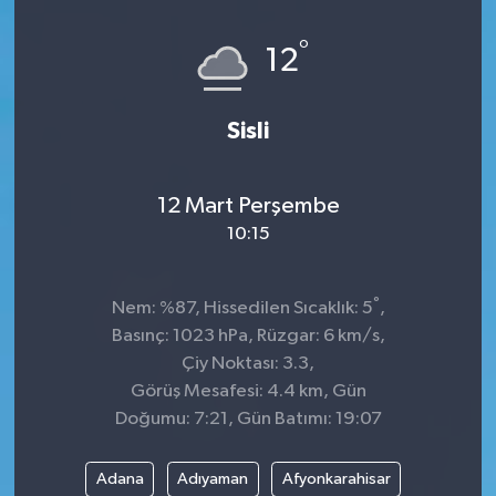
Dünya
°
12
Kültür Sanat
Sisli
12 Mart Perşembe
10:15
°
Nem: %87, Hissedilen Sıcaklık: 5
,
Basınç: 1023 hPa, Rüzgar: 6 km/s,
Çiy Noktası: 3.3,
Görüş Mesafesi: 4.4 km, Gün
Doğumu: 7:21, Gün Batımı: 19:07
Adana
Adıyaman
Afyonkarahisar