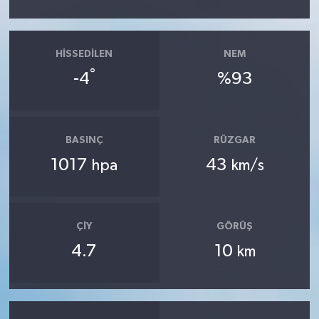
HISSEDILEN
NEM
°
-4
%93
BASINÇ
RÜZGAR
1017
43
hpa
km/s
ÇIY
GÖRÜŞ
4.7
10
km