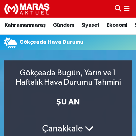
Kahramanmaraş
Nöbetçi Eczaneler
Kahramanmaraş
Gündem
Siyaset
Ekonomi
Gündem
Hava Durumu
Gökçeada Hava Durumu
Siyaset
Namaz Vakitleri
Ekonomi
Trafik Durumu
Gökçeada Bugün, Yarın ve 1
Haftalık Hava Durumu Tahmini
Spor
TFF 3.Lig 4.Grup Puan Durumu ve Fikstür
Sağlık
Tüm Manşetler
ŞU AN
Teknoloji
Son Dakika Haberleri
Çanakkale
Eğitim
Haber Arşivi