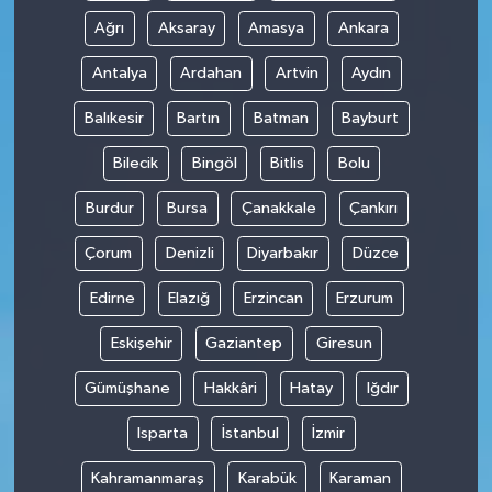
Ağrı
Aksaray
Amasya
Ankara
Antalya
Ardahan
Artvin
Aydın
Balıkesir
Bartın
Batman
Bayburt
Bilecik
Bingöl
Bitlis
Bolu
Burdur
Bursa
Çanakkale
Çankırı
Çorum
Denizli
Diyarbakır
Düzce
Edirne
Elazığ
Erzincan
Erzurum
Eskişehir
Gaziantep
Giresun
Gümüşhane
Hakkâri
Hatay
Iğdır
Isparta
İstanbul
İzmir
Kahramanmaraş
Karabük
Karaman