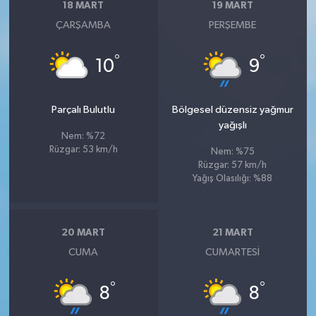
18 MART
19 MART
ÇARŞAMBA
PERŞEMBE
°
°
10
9
Parçalı Bulutlu
Bölgesel düzensiz yağmur
yağışlı
Nem: %72
Rüzgar: 53 km/h
Nem: %75
Rüzgar: 57 km/h
Yağış Olasılığı: %88
20 MART
21 MART
CUMA
CUMARTESI
°
°
8
8