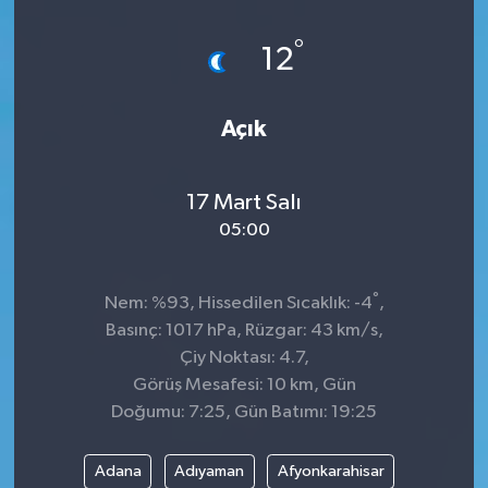
Dünya
°
12
Kültür Sanat
Açık
17 Mart Salı
05:00
°
Nem: %93, Hissedilen Sıcaklık: -4
,
Basınç: 1017 hPa, Rüzgar: 43 km/s,
Çiy Noktası: 4.7,
Görüş Mesafesi: 10 km, Gün
Doğumu: 7:25, Gün Batımı: 19:25
Adana
Adıyaman
Afyonkarahisar