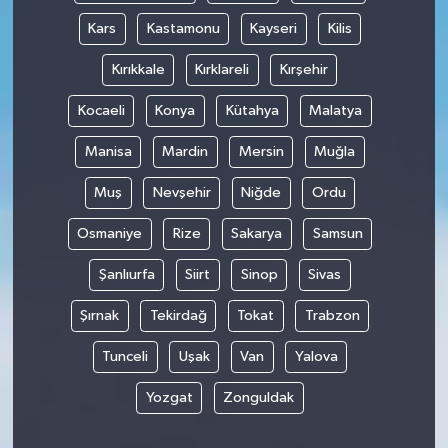
Kars
Kastamonu
Kayseri
Kilis
Kırıkkale
Kırklareli
Kırşehir
Kocaeli
Konya
Kütahya
Malatya
Manisa
Mardin
Mersin
Muğla
Muş
Nevşehir
Niğde
Ordu
Osmaniye
Rize
Sakarya
Samsun
Şanlıurfa
Siirt
Sinop
Sivas
Şırnak
Tekirdağ
Tokat
Trabzon
Tunceli
Uşak
Van
Yalova
Yozgat
Zonguldak