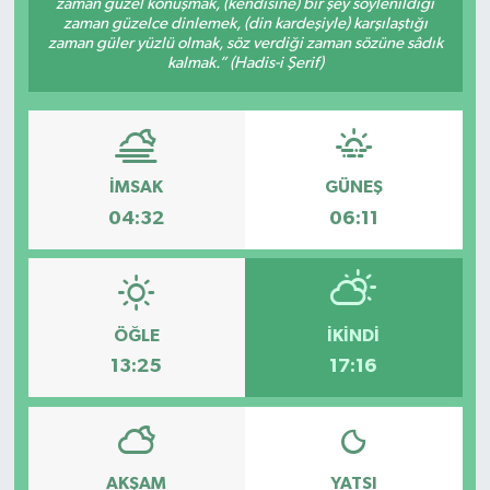
zaman güzel konuşmak, (kendisine) bir şey söylenildiği
zaman güzelce dinlemek, (din kardeşiyle) karşılaştığı
Dünya
zaman güler yüzlü olmak, söz verdiği zaman sözüne sâdık
kalmak.” (Hadis-i Şerif)
Kültür Sanat
İMSAK
GÜNEŞ
04:32
06:11
ÖĞLE
İKINDI
13:25
17:16
AKŞAM
YATSI