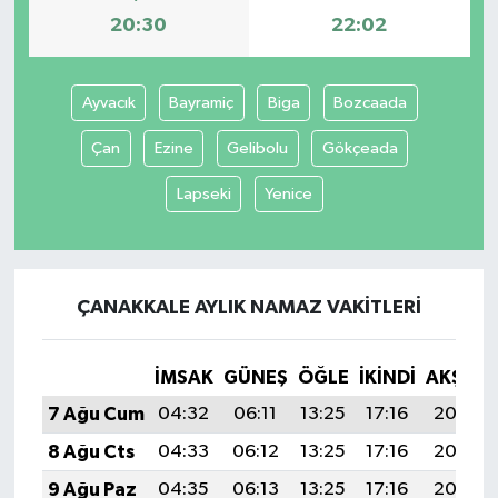
20:30
22:02
Ayvacık
Bayramiç
Biga
Bozcaada
Çan
Ezine
Gelibolu
Gökçeada
Lapseki
Yenice
ÇANAKKALE AYLIK NAMAZ VAKITLERI
İMSAK
GÜNEŞ
ÖĞLE
İKINDI
AKŞAM
7 Ağu Cum
04:32
06:11
13:25
17:16
20:30
8 Ağu Cts
04:33
06:12
13:25
17:16
20:29
9 Ağu Paz
04:35
06:13
13:25
17:16
20:27