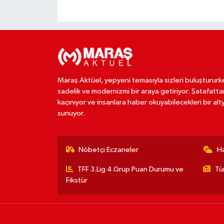
Maraş Aktüel, yepyeni temasıyla sizleri buluştururk
sadelik ve modernizmi bir araya getiriyor. Şatafatta
kaçınıyor ve insanlara haber okuyabilecekleri bir alt
sunuyor.
Nöbetçi Eczaneler
H
TFF 3.Lig 4.Grup Puan Durumu ve
Tü
Fikstür