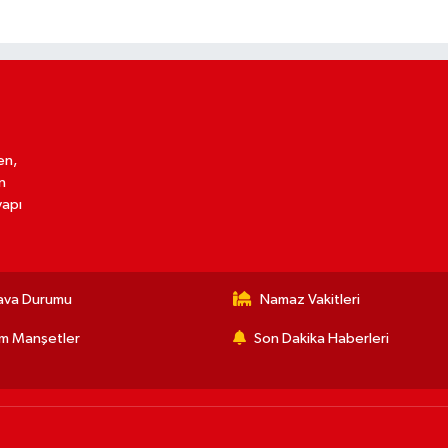
en,
n
yapı
ava Durumu
Namaz Vakitleri
m Manşetler
Son Dakika Haberleri