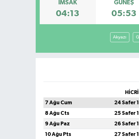
İMSAK
GÜNEŞ
Dünya
04:13
05:53
Kültür Sanat
Akyazı
G
HİCRİ
7 Ağu Cum
24 Safer 
8 Ağu Cts
25 Safer 
9 Ağu Paz
26 Safer 
10 Ağu Pts
27 Safer 