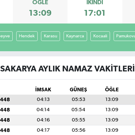
ÖĞLE
İKINDI
13:09
17:01
eyve
Hendek
Karasu
Kaynarca
Kocaali
Pamukov
SAKARYA AYLIK NAMAZ VAKITLERI
İMSAK
GÜNEŞ
ÖĞLE
1448
04:13
05:53
13:09
1448
04:14
05:54
13:09
1448
04:16
05:55
13:09
1448
04:17
05:56
13:09