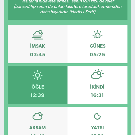
vasıtanla hidâyete ermesi, senin için kızıl develer
(bahşedilip senin de onları fakirlere tasadduk etmen)den
Dünya
daha hayırlıdır. (Hadis-i Şerif)
Kültür Sanat
İMSAK
GÜNEŞ
03:45
05:25
ÖĞLE
İKINDI
12:39
16:31
AKŞAM
YATSI