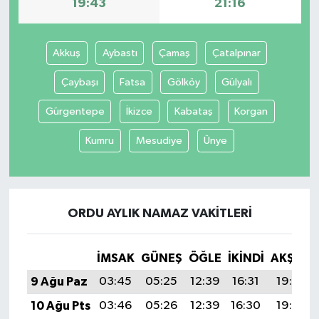
19:43
21:16
Akkuş
Aybastı
Çamaş
Çatalpınar
Çaybaşı
Fatsa
Gölköy
Gülyalı
Gürgentepe
İkizce
Kabataş
Korgan
Kumru
Mesudiye
Ünye
ORDU AYLIK NAMAZ VAKITLERI
İMSAK
GÜNEŞ
ÖĞLE
İKINDI
AKŞAM
9 Ağu Paz
03:45
05:25
12:39
16:31
19:43
10 Ağu Pts
03:46
05:26
12:39
16:30
19:42