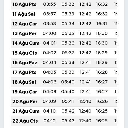
10 Ağu Pts
03:55
05:32
12:42
16:32
19:43
11 Ağu Sal
03:57
05:33
12:42
16:32
19:42
12 Ağu Çar
03:58
05:34
12:42
16:31
19:40
13 Ağu Per
04:00
05:35
12:42
16:30
19:39
14 Ağu Cum
04:01
05:36
12:42
16:30
19:38
15 Ağu Cts
04:02
05:37
12:42
16:29
19:36
16 Ağu Paz
04:04
05:38
12:41
16:29
19:35
17 Ağu Pts
04:05
05:39
12:41
16:28
19:34
18 Ağu Sal
04:06
05:40
12:41
16:27
19:32
19 Ağu Çar
04:08
05:40
12:41
16:27
19:31
20 Ağu Per
04:09
05:41
12:40
16:26
19:30
21 Ağu Cum
04:10
05:42
12:40
16:25
19:28
22 Ağu Cts
04:12
05:43
12:40
16:25
19:27