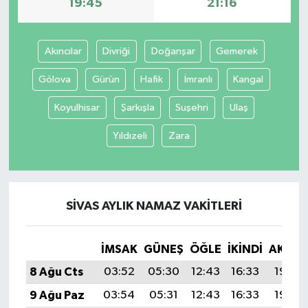
19:45
21:16
Akıncılar
Divriği
Doğanşar
Gemerek
Gölova
Gürün
Hafik
İmranlı
Kangal
Koyulhisar
Şarkışla
Suşehri
Ulaş
Yıldızeli
Zara
SIVAS AYLIK NAMAZ VAKITLERI
İMSAK
GÜNEŞ
ÖĞLE
İKINDI
AKŞA
8 Ağu Cts
03:52
05:30
12:43
16:33
19:45
9 Ağu Paz
03:54
05:31
12:43
16:33
19:44