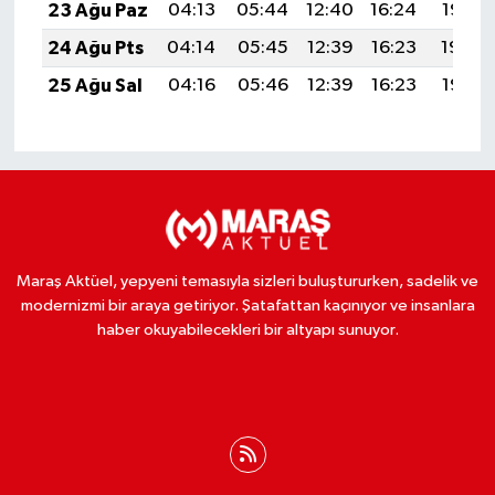
23 Ağu Paz
04:13
05:44
12:40
16:24
19:25
24 Ağu Pts
04:14
05:45
12:39
16:23
19:24
25 Ağu Sal
04:16
05:46
12:39
16:23
19:22
Maraş Aktüel, yepyeni temasıyla sizleri buluştururken, sadelik ve
modernizmi bir araya getiriyor. Şatafattan kaçınıyor ve insanlara
haber okuyabilecekleri bir altyapı sunuyor.