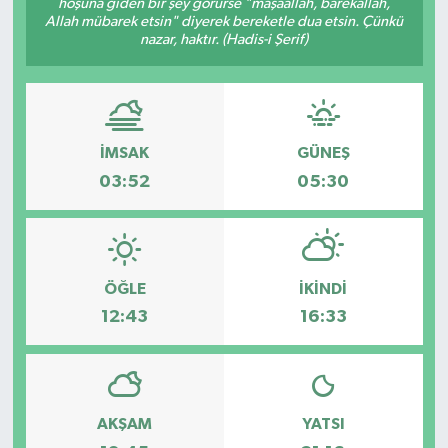
hoşuna giden bir şey görürse "mâşâallah, bârekallâh,
Allah mübarek etsin" diyerek bereketle dua etsin. Çünkü
Dünya
nazar, haktır. (Hadis-i Şerif)
Kültür Sanat
İMSAK
GÜNEŞ
03:52
05:30
ÖĞLE
İKINDI
12:43
16:33
AKŞAM
YATSI