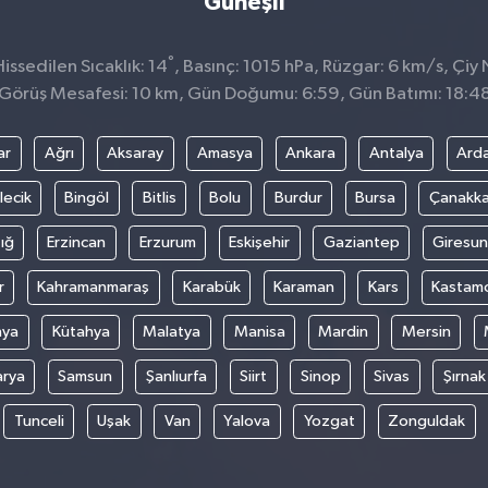
Güneşli
°
ssedilen Sıcaklık: 14
, Basınç: 1015 hPa, Rüzgar: 6 km/s, Çiy 
Görüş Mesafesi: 10 km, Gün Doğumu: 6:59, Gün Batımı: 18:4
ar
Ağrı
Aksaray
Amasya
Ankara
Antalya
Ard
lecik
Bingöl
Bitlis
Bolu
Burdur
Bursa
Çanakka
ığ
Erzincan
Erzurum
Eskişehir
Gaziantep
Giresun
r
Kahramanmaraş
Karabük
Karaman
Kars
Kastam
nya
Kütahya
Malatya
Manisa
Mardin
Mersin
arya
Samsun
Şanlıurfa
Siirt
Sinop
Sivas
Şırnak
Tunceli
Uşak
Van
Yalova
Yozgat
Zonguldak