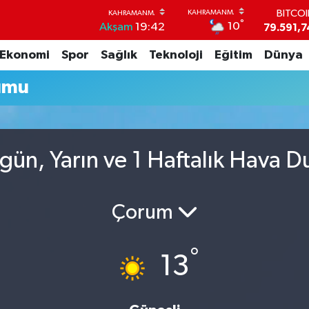
BITCO
°
10
Akşam
19:42
79.591,7
DOLA
Ekonomi
Spor
Sağlık
Teknoloji
Eğitim
Dünya
45,4362
EUR
umu
53,3869
STERL
61,6038
G.ALT
6862,09
ün, Yarın ve 1 Haftalık Hava 
BİST1
14.598
Çorum
°
13