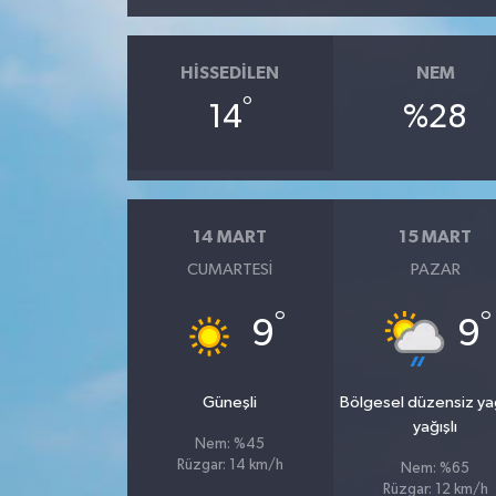
HISSEDILEN
NEM
°
14
%28
14 MART
15 MART
CUMARTESI
PAZAR
°
°
9
9
Güneşli
Bölgesel düzensiz y
yağışlı
Nem: %45
Rüzgar: 14 km/h
Nem: %65
Rüzgar: 12 km/h