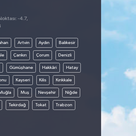
Noktası: -4.7,
8
ahan
Artvin
Aydın
Balıkesir
le
Çankırı
Çorum
Denizli
Gümüşhane
Hakkâri
Hatay
onu
Kayseri
Kilis
Kırıkkale
Muğla
Muş
Nevşehir
Niğde
Tekirdağ
Tokat
Trabzon