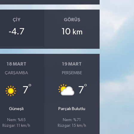
ÇIY
GÖRÜŞ
-4.7
10
km
18 MART
19 MART
ÇARŞAMBA
PERŞEMBE
°
°
7
7
Güneşli
Parçalı Bulutlu
Nem: %65
Nem: %71
Rüzgar: 11 km/h
Rüzgar: 15 km/h