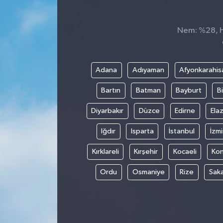
Dünya
Nem: %28, Hi
Kültür Sanat
Adana
Adıyaman
Afyonkarahis
Bartın
Batman
Bayburt
Bi
Diyarbakır
Düzce
Edirne
Elaz
Iğdır
Isparta
İstanbul
İzmi
Kırklareli
Kırşehir
Kocaeli
Ko
Ordu
Osmaniye
Rize
Sak