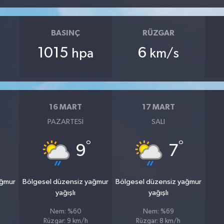
BASINÇ
RÜZGAR
1015
6
hpa
km/s
16 MART
17 MART
PAZARTESI
SALI
°
°
9
7
ağmur
Bölgesel düzensiz yağmur
Bölgesel düzensiz yağmur
yağışlı
yağışlı
Nem: %60
Nem: %69
Rüzgar: 9 km/h
Rüzgar: 8 km/h