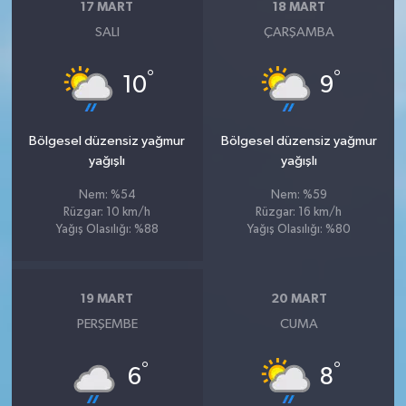
17 MART
18 MART
SALI
ÇARŞAMBA
°
°
10
9
Bölgesel düzensiz yağmur
Bölgesel düzensiz yağmur
yağışlı
yağışlı
Nem: %54
Nem: %59
Rüzgar: 10 km/h
Rüzgar: 16 km/h
Yağış Olasılığı: %88
Yağış Olasılığı: %80
19 MART
20 MART
PERŞEMBE
CUMA
°
°
6
8