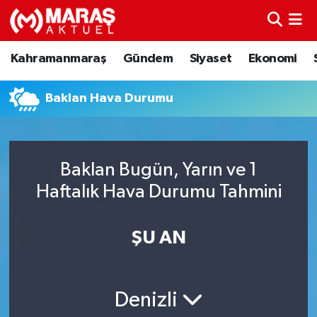
Kahramanmaraş
Nöbetçi Eczaneler
Kahramanmaraş
Gündem
Siyaset
Ekonomi
Gündem
Hava Durumu
Baklan Hava Durumu
Siyaset
Namaz Vakitleri
Ekonomi
Trafik Durumu
Baklan Bugün, Yarın ve 1
Haftalık Hava Durumu Tahmini
Spor
TFF 3.Lig 4.Grup Puan Durumu ve Fikstür
Sağlık
Tüm Manşetler
ŞU AN
Teknoloji
Son Dakika Haberleri
Denizli
Eğitim
Haber Arşivi