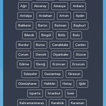
Ağrı
Aksaray
Amasya
Ankara
Antalya
Ardahan
Artvin
Aydın
Balıkesir
Bartın
Batman
Bayburt
Bilecik
Bingöl
Bitlis
Bolu
Burdur
Bursa
Çanakkale
Çankırı
Çorum
Denizli
Diyarbakır
Düzce
Edirne
Elazığ
Erzincan
Erzurum
Eskişehir
Gaziantep
Giresun
Gümüşhane
Hakkâri
Hatay
Iğdır
Isparta
İstanbul
İzmir
Kahramanmaraş
Karabük
Karaman