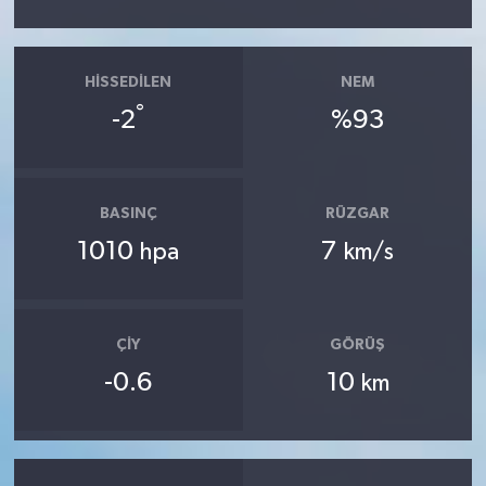
HISSEDILEN
NEM
°
-2
%93
BASINÇ
RÜZGAR
1010
7
hpa
km/s
ÇIY
GÖRÜŞ
-0.6
10
km