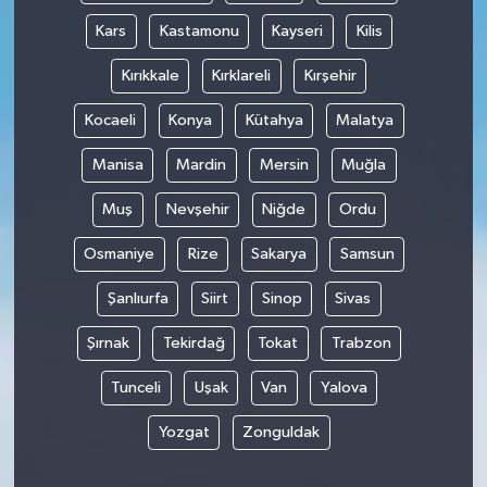
Kars
Kastamonu
Kayseri
Kilis
Kırıkkale
Kırklareli
Kırşehir
Kocaeli
Konya
Kütahya
Malatya
Manisa
Mardin
Mersin
Muğla
Muş
Nevşehir
Niğde
Ordu
Osmaniye
Rize
Sakarya
Samsun
Şanlıurfa
Siirt
Sinop
Sivas
Şırnak
Tekirdağ
Tokat
Trabzon
Tunceli
Uşak
Van
Yalova
Yozgat
Zonguldak