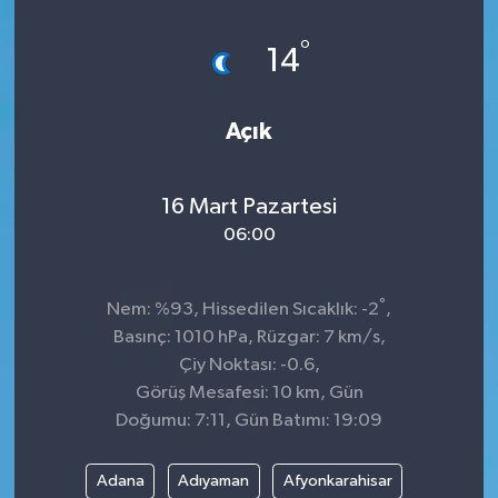
Dünya
°
14
Kültür Sanat
Açık
16 Mart Pazartesi
06:00
°
Nem: %93, Hissedilen Sıcaklık: -2
,
Basınç: 1010 hPa, Rüzgar: 7 km/s,
Çiy Noktası: -0.6,
Görüş Mesafesi: 10 km, Gün
Doğumu: 7:11, Gün Batımı: 19:09
Adana
Adıyaman
Afyonkarahisar