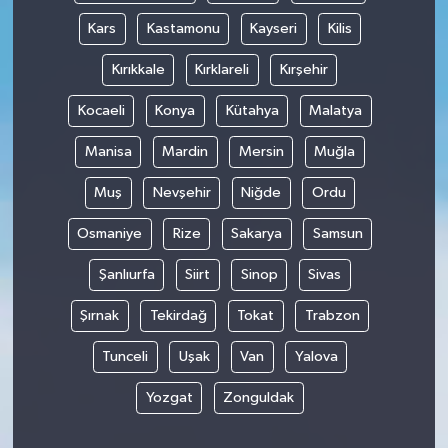
Kars
Kastamonu
Kayseri
Kilis
Kırıkkale
Kırklareli
Kırşehir
Kocaeli
Konya
Kütahya
Malatya
Manisa
Mardin
Mersin
Muğla
Muş
Nevşehir
Niğde
Ordu
Osmaniye
Rize
Sakarya
Samsun
Şanlıurfa
Siirt
Sinop
Sivas
Şırnak
Tekirdağ
Tokat
Trabzon
Tunceli
Uşak
Van
Yalova
Yozgat
Zonguldak