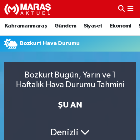
Kahramanmaraş
Nöbetçi Eczaneler
Kahramanmaraş
Gündem
Siyaset
Ekonomi
Gündem
Hava Durumu
Bozkurt Hava Durumu
Siyaset
Namaz Vakitleri
Ekonomi
Trafik Durumu
Bozkurt Bugün, Yarın ve 1
Haftalık Hava Durumu Tahmini
Spor
TFF 3.Lig 4.Grup Puan Durumu ve Fikstür
Sağlık
Tüm Manşetler
ŞU AN
Teknoloji
Son Dakika Haberleri
Denizli
Eğitim
Haber Arşivi