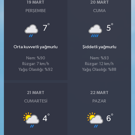
19 MART
20 MART
PERŞEMBE
CUMA
°
°
7
5
Orta kuvvetli yağmurlu
Şiddetli yağmurlu
Nem: %90
Nem: %93
Rüzgar: 7 km/h
Rüzgar: 12 km/h
Yağış Olasılığı: %92
Yağış Olasılığı: %88
21 MART
22 MART
CUMARTESI
PAZAR
°
°
4
6