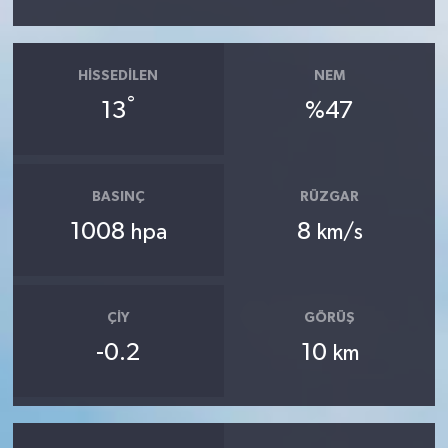
HISSEDILEN
NEM
°
13
%47
BASINÇ
RÜZGAR
1008
8
hpa
km/s
ÇIY
GÖRÜŞ
-0.2
10
km