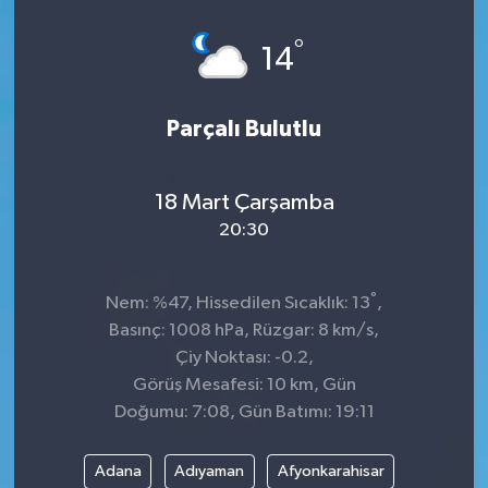
Dünya
°
14
Kültür Sanat
Parçalı Bulutlu
18 Mart Çarşamba
20:30
°
Nem: %47, Hissedilen Sıcaklık: 13
,
Basınç: 1008 hPa, Rüzgar: 8 km/s,
Çiy Noktası: -0.2,
Görüş Mesafesi: 10 km, Gün
Doğumu: 7:08, Gün Batımı: 19:11
Adana
Adıyaman
Afyonkarahisar