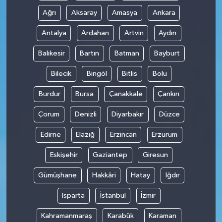
Ağrı
Aksaray
Amasya
Ankara
Antalya
Ardahan
Artvin
Aydın
Balıkesir
Bartın
Batman
Bayburt
Bilecik
Bingöl
Bitlis
Bolu
Burdur
Bursa
Çanakkale
Çankırı
Çorum
Denizli
Diyarbakır
Düzce
Edirne
Elazığ
Erzincan
Erzurum
Eskişehir
Gaziantep
Giresun
Gümüşhane
Hakkâri
Hatay
Iğdır
Isparta
İstanbul
İzmir
Kahramanmaraş
Karabük
Karaman