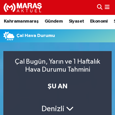
Kahramanmaraş
Nöbetçi Eczaneler
Kahramanmaraş
Gündem
Siyaset
Ekonomi
Gündem
Hava Durumu
Çal Hava Durumu
Siyaset
Namaz Vakitleri
Ekonomi
Trafik Durumu
Çal Bugün, Yarın ve 1 Haftalık
Hava Durumu Tahmini
Spor
TFF 3.Lig 4.Grup Puan Durumu ve Fikstür
Sağlık
Tüm Manşetler
ŞU AN
Teknoloji
Son Dakika Haberleri
Denizli
Eğitim
Haber Arşivi