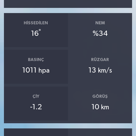
HISSEDILEN
NEM
°
16
%34
BASINÇ
RÜZGAR
1011
13
hpa
km/s
ÇIY
GÖRÜŞ
-1.2
10
km