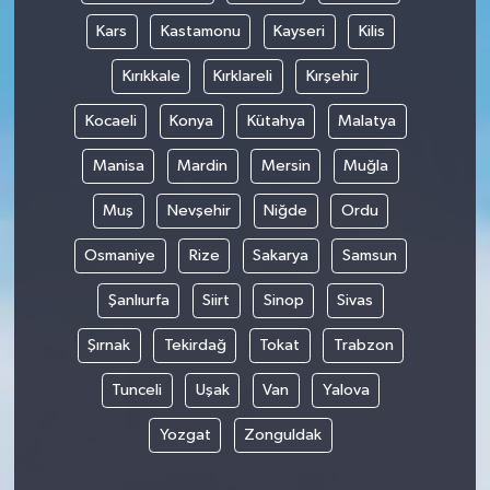
Kars
Kastamonu
Kayseri
Kilis
Kırıkkale
Kırklareli
Kırşehir
Kocaeli
Konya
Kütahya
Malatya
Manisa
Mardin
Mersin
Muğla
Muş
Nevşehir
Niğde
Ordu
Osmaniye
Rize
Sakarya
Samsun
Şanlıurfa
Siirt
Sinop
Sivas
Şırnak
Tekirdağ
Tokat
Trabzon
Tunceli
Uşak
Van
Yalova
Yozgat
Zonguldak