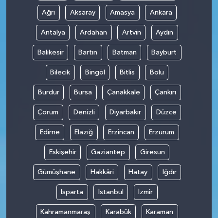
Ağrı
Aksaray
Amasya
Ankara
Antalya
Ardahan
Artvin
Aydın
Balıkesir
Bartın
Batman
Bayburt
Bilecik
Bingöl
Bitlis
Bolu
Burdur
Bursa
Çanakkale
Çankırı
Çorum
Denizli
Diyarbakır
Düzce
Edirne
Elazığ
Erzincan
Erzurum
Eskişehir
Gaziantep
Giresun
Gümüşhane
Hakkâri
Hatay
Iğdır
Isparta
İstanbul
İzmir
Kahramanmaraş
Karabük
Karaman