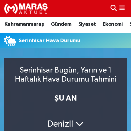
Kahramanmaraş
Nöbetçi Eczaneler
Kahramanmaraş
Gündem
Siyaset
Ekonomi
Gündem
Hava Durumu
Serinhisar Hava Durumu
Siyaset
Namaz Vakitleri
Ekonomi
Trafik Durumu
Serinhisar Bugün, Yarın ve 1
Haftalık Hava Durumu Tahmini
Spor
TFF 3.Lig 4.Grup Puan Durumu ve Fikstür
Sağlık
Tüm Manşetler
ŞU AN
Teknoloji
Son Dakika Haberleri
Denizli
Eğitim
Haber Arşivi