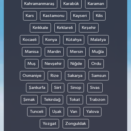
Kahramanmaraş
Karabük
Karaman
Kars
Kastamonu
Kayseri
Kilis
Kırıkkale
Kırklareli
Kırşehir
Kocaeli
Konya
Kütahya
Malatya
Manisa
Mardin
Mersin
Muğla
Muş
Nevşehir
Niğde
Ordu
Osmaniye
Rize
Sakarya
Samsun
Şanlıurfa
Siirt
Sinop
Sivas
Şırnak
Tekirdağ
Tokat
Trabzon
Tunceli
Uşak
Van
Yalova
Yozgat
Zonguldak