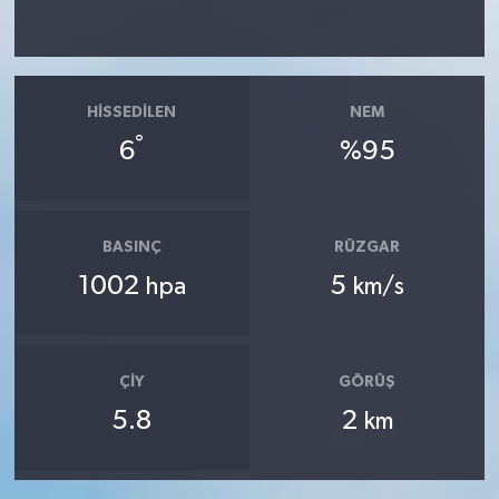
HISSEDILEN
NEM
°
6
%95
BASINÇ
RÜZGAR
1002
5
hpa
km/s
ÇIY
GÖRÜŞ
5.8
2
km