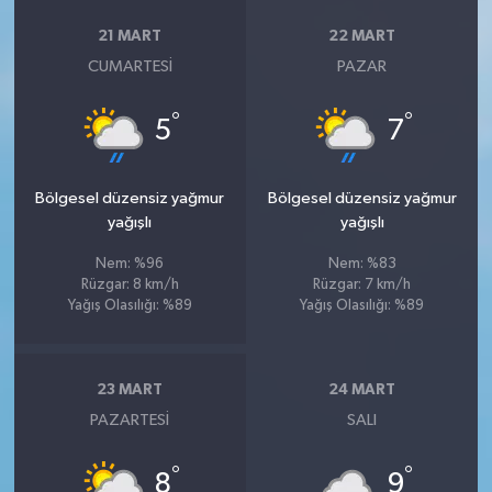
21 MART
22 MART
CUMARTESI
PAZAR
°
°
5
7
Bölgesel düzensiz yağmur
Bölgesel düzensiz yağmur
yağışlı
yağışlı
Nem: %96
Nem: %83
Rüzgar: 8 km/h
Rüzgar: 7 km/h
Yağış Olasılığı: %89
Yağış Olasılığı: %89
23 MART
24 MART
PAZARTESI
SALI
°
°
8
9