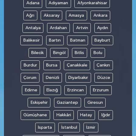
Adana
Adıyaman
Afyonkarahisar
Ağrı
Aksaray
Amasya
Ankara
Antalya
Ardahan
Artvin
Aydın
Balıkesir
Bartın
Batman
Bayburt
Bilecik
Bingöl
Bitlis
Bolu
Burdur
Bursa
Çanakkale
Çankırı
Çorum
Denizli
Diyarbakır
Düzce
Edirne
Elazığ
Erzincan
Erzurum
Eskişehir
Gaziantep
Giresun
Gümüşhane
Hakkâri
Hatay
Iğdır
Isparta
İstanbul
İzmir