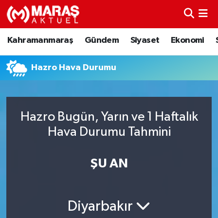
Kahramanmaraş
Nöbetçi Eczaneler
Kahramanmaraş
Gündem
Siyaset
Ekonomi
Gündem
Hava Durumu
Hazro Hava Durumu
Siyaset
Namaz Vakitleri
Ekonomi
Trafik Durumu
Hazro Bugün, Yarın ve 1 Haftalık
Hava Durumu Tahmini
Spor
TFF 3.Lig 4.Grup Puan Durumu ve Fikstür
Sağlık
Tüm Manşetler
ŞU AN
Teknoloji
Son Dakika Haberleri
Diyarbakır
Eğitim
Haber Arşivi