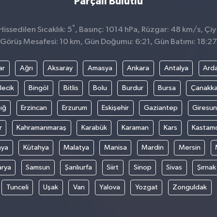
Parçalı Bulutlu
°
ssedilen Sıcaklık: 5
, Basınç: 1014 hPa, Rüzgar: 48 km/s, Çiy 
Görüş Mesafesi: 10 km, Gün Doğumu: 6:21, Gün Batımı: 18:27
ar
Ağrı
Aksaray
Amasya
Ankara
Antalya
Ard
lecik
Bingöl
Bitlis
Bolu
Burdur
Bursa
Çanakka
ığ
Erzincan
Erzurum
Eskişehir
Gaziantep
Giresun
r
Kahramanmaraş
Karabük
Karaman
Kars
Kastam
nya
Kütahya
Malatya
Manisa
Mardin
Mersin
arya
Samsun
Şanlıurfa
Siirt
Sinop
Sivas
Şırnak
Tunceli
Uşak
Van
Yalova
Yozgat
Zonguldak