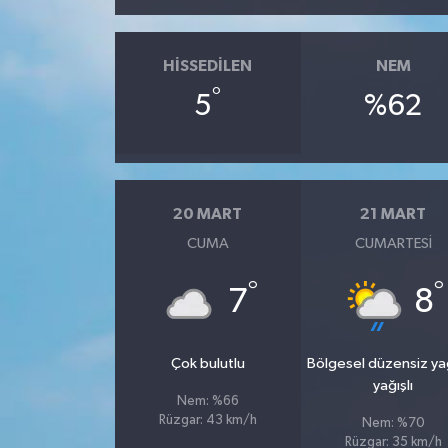
HISSEDILEN
NEM
°
5
%62
20 MART
21 MART
CUMA
CUMARTESI
°
°
7
8
Çok bulutlu
Bölgesel düzensiz y
yağışlı
Nem: %66
Rüzgar: 43 km/h
Nem: %70
Rüzgar: 35 km/h