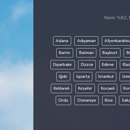
Dünya
Nem: %62, Hi
Kültür Sanat
Adana
Adıyaman
Afyonkarahis
Bartın
Batman
Bayburt
Bi
Diyarbakır
Düzce
Edirne
Elaz
Iğdır
Isparta
İstanbul
İzmi
Kırklareli
Kırşehir
Kocaeli
Ko
Ordu
Osmaniye
Rize
Sak