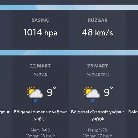
BASINÇ
RÜZGAR
1014
48
hpa
km/s
22 MART
23 MART
PAZAR
PAZARTESI
°
°
9
9
ağmur
Bölgesel düzensiz yağmur
Bölgesel düzensiz yağmur
Bölg
yağışlı
yağışlı
Nem: %80
Nem: %78
Rüzgar: 28 km/h
Rüzgar: 27 km/h