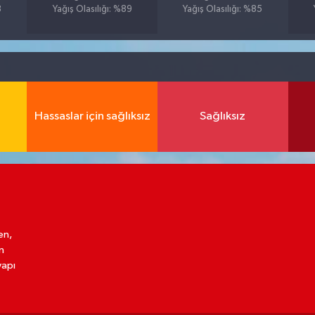
3
Yağış Olasılığı: %89
Yağış Olasılığı: %85
Hassaslar için sağlıksız
Sağlıksız
en,
n
yapı