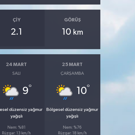
ÇIY
GÖRÜŞ
2.1
10
km
24 MART
25 MART
SALI
ÇARŞAMBA
°
°
9
10
esel düzensiz yağmur
Bölgesel düzensiz yağmur
yağışlı
yağışlı
Nem: %81
Nem: %76
Rüzgar: 13 km/h
Rüzgar: 18 km/h