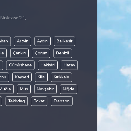
Noktası: 2.1,
ahan
Artvin
Aydın
Balıkesir
le
Çankırı
Çorum
Denizli
Gümüşhane
Hakkâri
Hatay
onu
Kayseri
Kilis
Kırıkkale
Muğla
Muş
Nevşehir
Niğde
Tekirdağ
Tokat
Trabzon