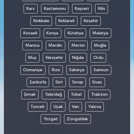
Kars
Kastamonu
Kayseri
Kilis
Kırıkkale
Kırklareli
Kırşehir
Kocaeli
Konya
Kütahya
Malatya
Manisa
Mardin
Mersin
Muğla
Muş
Nevşehir
Niğde
Ordu
Osmaniye
Rize
Sakarya
Samsun
Şanlıurfa
Siirt
Sinop
Sivas
Şırnak
Tekirdağ
Tokat
Trabzon
Tunceli
Uşak
Van
Yalova
Yozgat
Zonguldak