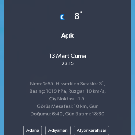
Dünya
°
8
Kültür Sanat
Açık
13 Mart Cuma
23:15
°
Nem: %65, Hissedilen Sıcaklık: 3
,
Basınç: 1019 hPa, Rüzgar: 10 km/s,
Çiy Noktası: -1.5,
Görüş Mesafesi: 10 km, Gün
Doğumu: 6:40, Gün Batımı: 18:30
Adana
Adıyaman
Afyonkarahisar