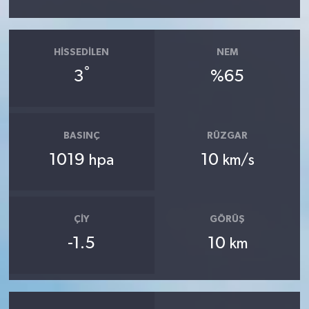
HISSEDILEN
NEM
°
3
%65
BASINÇ
RÜZGAR
1019
10
hpa
km/s
ÇIY
GÖRÜŞ
-1.5
10
km