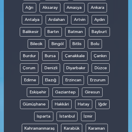
Ağrı
Aksaray
Amasya
Ankara
Antalya
Ardahan
Artvin
Aydın
Balıkesir
Bartın
Batman
Bayburt
Bilecik
Bingöl
Bitlis
Bolu
Burdur
Bursa
Çanakkale
Çankırı
Çorum
Denizli
Diyarbakır
Düzce
Edirne
Elazığ
Erzincan
Erzurum
Eskişehir
Gaziantep
Giresun
Gümüşhane
Hakkâri
Hatay
Iğdır
Isparta
İstanbul
İzmir
Kahramanmaraş
Karabük
Karaman