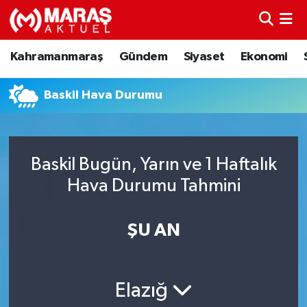
Kahramanmaraş
Nöbetçi Eczaneler
Kahramanmaraş
Gündem
Siyaset
Ekonomi
Gündem
Hava Durumu
Baskil Hava Durumu
Siyaset
Namaz Vakitleri
Ekonomi
Trafik Durumu
Baskil Bugün, Yarın ve 1 Haftalık
Hava Durumu Tahmini
Spor
TFF 3.Lig 4.Grup Puan Durumu ve Fikstür
Sağlık
Tüm Manşetler
ŞU AN
Teknoloji
Son Dakika Haberleri
Elazığ
Eğitim
Haber Arşivi