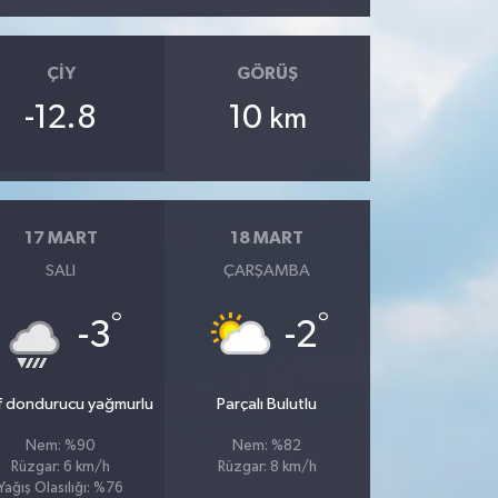
ÇIY
GÖRÜŞ
-12.8
10
km
17 MART
18 MART
SALI
ÇARŞAMBA
°
°
-3
-2
f dondurucu yağmurlu
Parçalı Bulutlu
Nem: %90
Nem: %82
Rüzgar: 6 km/h
Rüzgar: 8 km/h
Yağış Olasılığı: %76