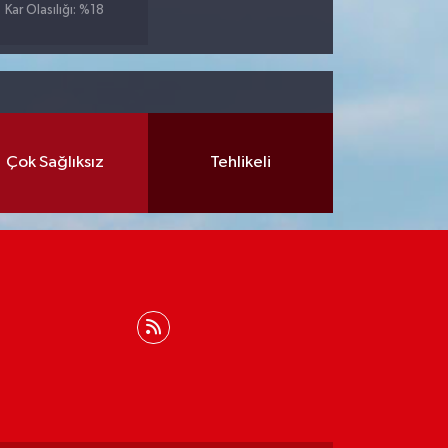
Kar Olasılığı: %18
Çok Sağlıksız
Tehlikeli