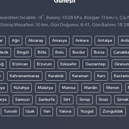
Güneşli
°
sedilen Sıcaklık: -9
, Basınç: 1028 hPa, Rüzgar: 11 km/s, Çiy N
Görüş Mesafesi: 10 km, Gün Doğumu: 6:41, Gün Batımı: 18:2
ar
Ağrı
Aksaray
Amasya
Ankara
Antalya
Ard
lecik
Bingöl
Bitlis
Bolu
Burdur
Bursa
Çanakka
ığ
Erzincan
Erzurum
Eskişehir
Gaziantep
Giresun
r
Kahramanmaraş
Karabük
Karaman
Kars
Kastam
nya
Kütahya
Malatya
Manisa
Mardin
Mersin
arya
Samsun
Şanlıurfa
Siirt
Sinop
Sivas
Şırnak
Tunceli
Uşak
Van
Yalova
Yozgat
Zonguldak