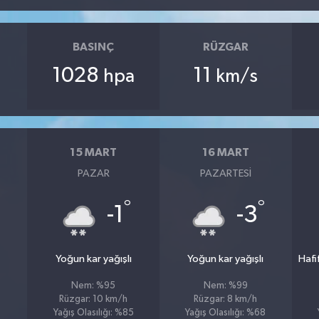
BASINÇ
RÜZGAR
1028
11
hpa
km/s
15 MART
16 MART
PAZAR
PAZARTESI
°
°
°
-1
-3
Yoğun kar yağışlı
Yoğun kar yağışlı
Hafi
Nem: %95
Nem: %99
Rüzgar: 10 km/h
Rüzgar: 8 km/h
Yağış Olasılığı: %85
Yağış Olasılığı: %68