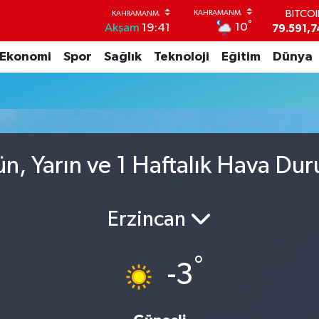
BITCO
°
10
Akşam
19:41
79.591,7
DOLA
Ekonomi
Spor
Sağlık
Teknoloji
Eğitim
Dünya
45,4362
EUR
53,3869
STERL
61,6038
G.ALT
6862,09
, Yarın ve 1 Haftalık Hava Du
BİST1
14.598
Erzincan
°
-3