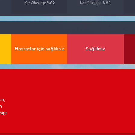
Kar Olasılığı: %62
Kar Olasılığı: %62
Hassaslar için sağlıksız
Sağlıksız
en,
n
yapı