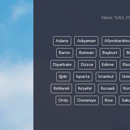
Dünya
Nem: %62, His
Kültür Sanat
Adana
Adıyaman
Afyonkarahis
Bartın
Batman
Bayburt
Bi
Diyarbakır
Düzce
Edirne
Elaz
Iğdır
Isparta
İstanbul
İzmi
Kırklareli
Kırşehir
Kocaeli
Ko
Ordu
Osmaniye
Rize
Sak