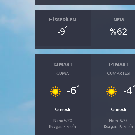
HISSEDILEN
NEM
°
-9
%62
13 MART
14 MART
CUMA
CUMARTESI
°
-6
-4
Güneşli
Güneşli
Nem: %73
Nem: %73
Rüzgar: 7 km/h
Rüzgar: 10 km/h