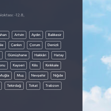
oktası: -12.8,
8
ahan
Artvin
Aydın
Balıkesir
le
Çankırı
Çorum
Denizli
Gümüşhane
Hakkâri
Hatay
onu
Kayseri
Kilis
Kırıkkale
Muğla
Muş
Nevşehir
Niğde
Tekirdağ
Tokat
Trabzon