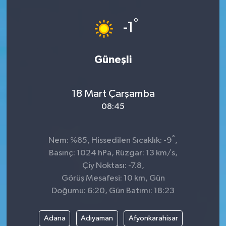
Dünya
°
-1
Kültür Sanat
Güneşli
18 Mart Çarşamba
08:45
°
Nem: %85, Hissedilen Sıcaklık: -9
,
Basınç: 1024 hPa, Rüzgar: 13 km/s,
Çiy Noktası: -7.8,
Görüş Mesafesi: 10 km, Gün
Doğumu: 6:20, Gün Batımı: 18:23
Adana
Adıyaman
Afyonkarahisar