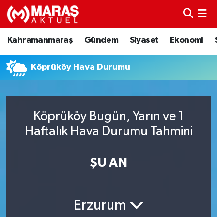
Kahramanmaraş
Nöbetçi Eczaneler
Kahramanmaraş
Gündem
Siyaset
Ekonomi
Gündem
Hava Durumu
Köprüköy Hava Durumu
Siyaset
Namaz Vakitleri
Ekonomi
Trafik Durumu
Köprüköy Bugün, Yarın ve 1
Haftalık Hava Durumu Tahmini
Spor
TFF 3.Lig 4.Grup Puan Durumu ve Fikstür
Sağlık
Tüm Manşetler
ŞU AN
Teknoloji
Son Dakika Haberleri
Erzurum
Eğitim
Haber Arşivi