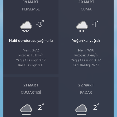
19 MART
20 MART
PERŞEMBE
CUMA
°
°
-3
-1
Hafif dondurucu yağmurlu
Yoğun kar yağışlı
Nem: %72
Nem: %98
Rüzgar: 13 km/h
Rüzgar: 9 km/h
Yağış Olasılığı: %67
Yağış Olasılığı: %82
Kar Olasılığı: %11
Kar Olasılığı: %73
21 MART
22 MART
CUMARTESI
PAZAR
°
°
-2
-2