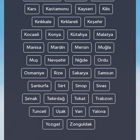
Kars
Kastamonu
Kayseri
Kilis
Kırıkkale
Kırklareli
Kırşehir
Kocaeli
Konya
Kütahya
Malatya
Manisa
Mardin
Mersin
Muğla
Muş
Nevşehir
Niğde
Ordu
Osmaniye
Rize
Sakarya
Samsun
Şanlıurfa
Siirt
Sinop
Sivas
Şırnak
Tekirdağ
Tokat
Trabzon
Tunceli
Uşak
Van
Yalova
Yozgat
Zonguldak