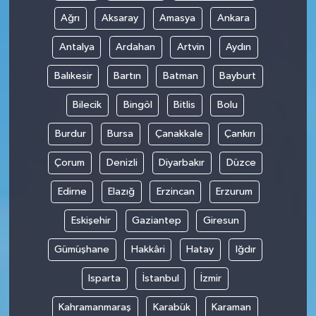
Ağrı
Aksaray
Amasya
Ankara
Antalya
Ardahan
Artvin
Aydın
Balıkesir
Bartın
Batman
Bayburt
Bilecik
Bingöl
Bitlis
Bolu
Burdur
Bursa
Çanakkale
Çankırı
Çorum
Denizli
Diyarbakır
Düzce
Edirne
Elazığ
Erzincan
Erzurum
Eskişehir
Gaziantep
Giresun
Gümüşhane
Hakkâri
Hatay
Iğdır
Isparta
İstanbul
İzmir
Kahramanmaraş
Karabük
Karaman