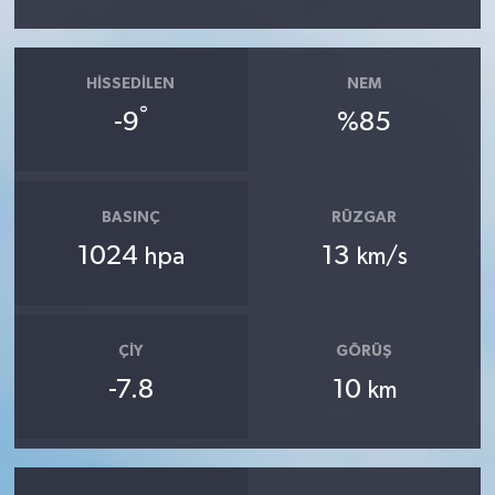
HISSEDILEN
NEM
°
-9
%85
BASINÇ
RÜZGAR
1024
13
hpa
km/s
ÇIY
GÖRÜŞ
-7.8
10
km