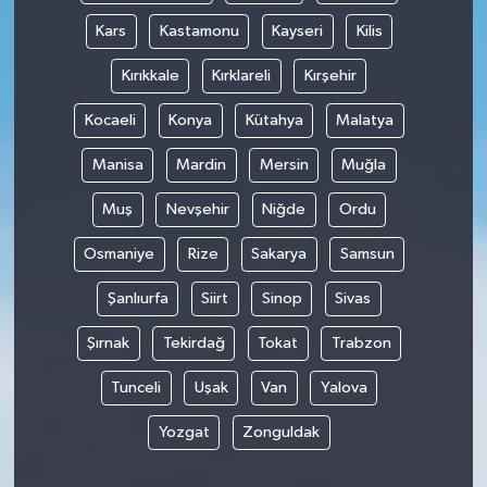
Kars
Kastamonu
Kayseri
Kilis
Kırıkkale
Kırklareli
Kırşehir
Kocaeli
Konya
Kütahya
Malatya
Manisa
Mardin
Mersin
Muğla
Muş
Nevşehir
Niğde
Ordu
Osmaniye
Rize
Sakarya
Samsun
Şanlıurfa
Siirt
Sinop
Sivas
Şırnak
Tekirdağ
Tokat
Trabzon
Tunceli
Uşak
Van
Yalova
Yozgat
Zonguldak