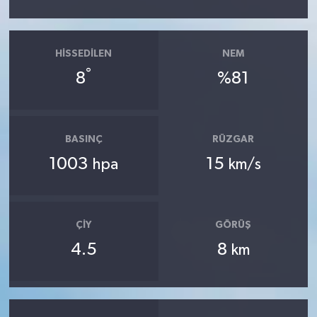
HISSEDILEN
NEM
°
8
%81
BASINÇ
RÜZGAR
1003
15
hpa
km/s
ÇIY
GÖRÜŞ
4.5
8
km