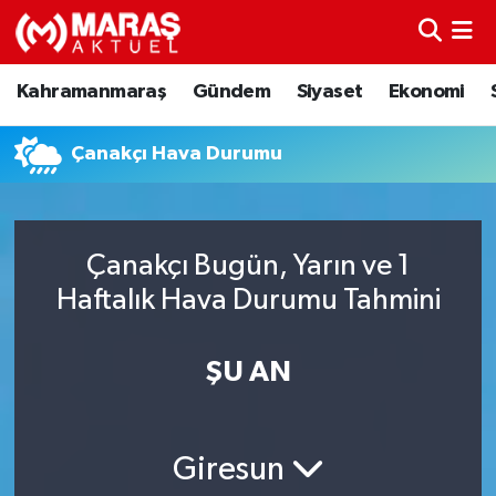
Kahramanmaraş
Nöbetçi Eczaneler
Kahramanmaraş
Gündem
Siyaset
Ekonomi
Gündem
Hava Durumu
Çanakçı Hava Durumu
Siyaset
Namaz Vakitleri
Ekonomi
Trafik Durumu
Çanakçı Bugün, Yarın ve 1
Haftalık Hava Durumu Tahmini
Spor
TFF 3.Lig 4.Grup Puan Durumu ve Fikstür
Sağlık
Tüm Manşetler
ŞU AN
Teknoloji
Son Dakika Haberleri
Giresun
Eğitim
Haber Arşivi