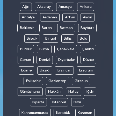
Ağrı
Aksaray
Amasya
Ankara
Antalya
Ardahan
Artvin
Aydın
Balıkesir
Bartın
Batman
Bayburt
Bilecik
Bingöl
Bitlis
Bolu
Burdur
Bursa
Çanakkale
Çankırı
Çorum
Denizli
Diyarbakır
Düzce
Edirne
Elazığ
Erzincan
Erzurum
Eskişehir
Gaziantep
Giresun
Gümüşhane
Hakkâri
Hatay
Iğdır
Isparta
İstanbul
İzmir
Kahramanmaraş
Karabük
Karaman