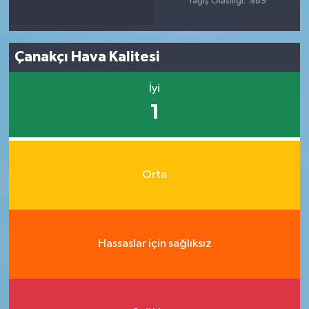
Yağış Olasılığı: %89
Çanakçı Hava Kalitesi
İyi
1
Orta
Hassaslar için sağlıksız