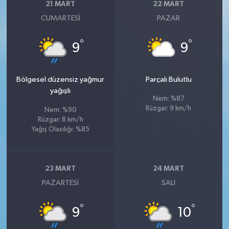
21 MART
22 MART
CUMARTESI
PAZAR
°
°
9
9
Bölgesel düzensiz yağmur
Parçalı Bulutlu
yağışlı
Nem: %87
Rüzgar: 9 km/h
Nem: %90
Rüzgar: 8 km/h
Yağış Olasılığı: %85
23 MART
24 MART
PAZARTESI
SALI
°
°
9
10