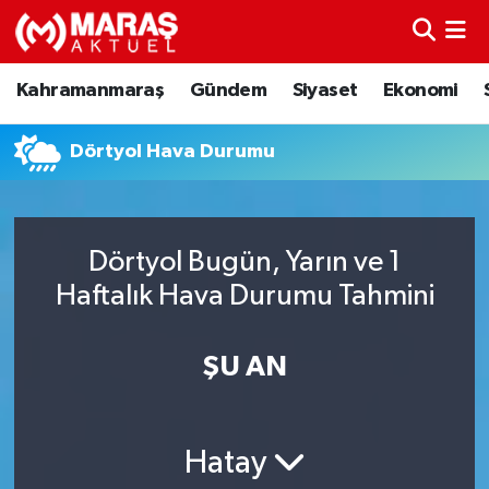
Kahramanmaraş
Nöbetçi Eczaneler
Kahramanmaraş
Gündem
Siyaset
Ekonomi
Gündem
Hava Durumu
Dörtyol Hava Durumu
Siyaset
Namaz Vakitleri
Ekonomi
Trafik Durumu
Dörtyol Bugün, Yarın ve 1
Haftalık Hava Durumu Tahmini
Spor
TFF 3.Lig 4.Grup Puan Durumu ve Fikstür
Sağlık
Tüm Manşetler
ŞU AN
Teknoloji
Son Dakika Haberleri
Hatay
Eğitim
Haber Arşivi