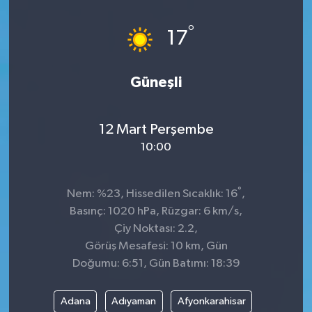
Dünya
°
17
Kültür Sanat
Güneşli
12 Mart Perşembe
10:00
°
Nem: %23, Hissedilen Sıcaklık: 16
,
Basınç: 1020 hPa, Rüzgar: 6 km/s,
Çiy Noktası: 2.2,
Görüş Mesafesi: 10 km, Gün
Doğumu: 6:51, Gün Batımı: 18:39
Adana
Adıyaman
Afyonkarahisar