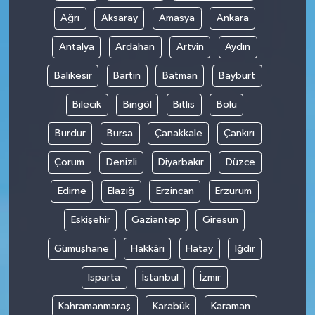
Ağrı
Aksaray
Amasya
Ankara
Antalya
Ardahan
Artvin
Aydın
Balıkesir
Bartın
Batman
Bayburt
Bilecik
Bingöl
Bitlis
Bolu
Burdur
Bursa
Çanakkale
Çankırı
Çorum
Denizli
Diyarbakır
Düzce
Edirne
Elazığ
Erzincan
Erzurum
Eskişehir
Gaziantep
Giresun
Gümüşhane
Hakkâri
Hatay
Iğdır
Isparta
İstanbul
İzmir
Kahramanmaraş
Karabük
Karaman