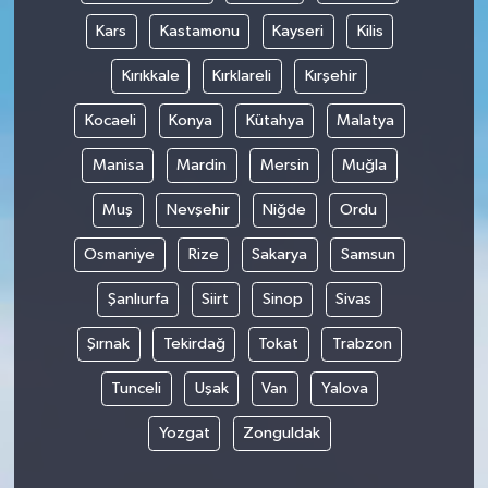
Kars
Kastamonu
Kayseri
Kilis
Kırıkkale
Kırklareli
Kırşehir
Kocaeli
Konya
Kütahya
Malatya
Manisa
Mardin
Mersin
Muğla
Muş
Nevşehir
Niğde
Ordu
Osmaniye
Rize
Sakarya
Samsun
Şanlıurfa
Siirt
Sinop
Sivas
Şırnak
Tekirdağ
Tokat
Trabzon
Tunceli
Uşak
Van
Yalova
Yozgat
Zonguldak