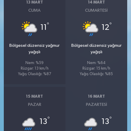
13 MART
14 MART
CUMA
CUMARTESI
°
°
11
12
Bölgesel düzensiz yağmur
Bölgesel düzensiz yağmur
yağışlı
yağışlı
Nem: %59
Nem: %64
Rüzgar: 13 km/h
Rüzgar: 15 km/h
Yağış Olasılığı: %87
Yağış Olasılığı: %85
15 MART
16 MART
PAZAR
PAZARTESI
°
°
13
13