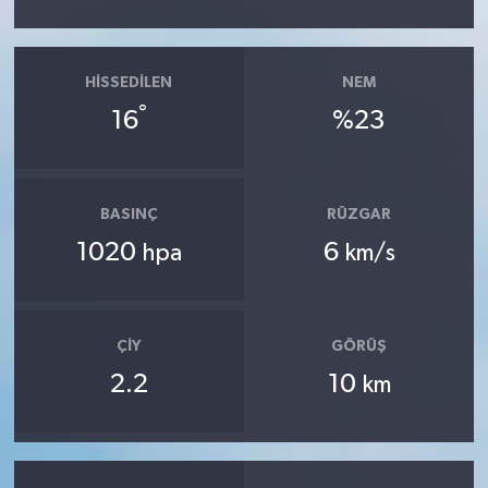
HISSEDILEN
NEM
°
16
%23
BASINÇ
RÜZGAR
1020
6
hpa
km/s
ÇIY
GÖRÜŞ
2.2
10
km