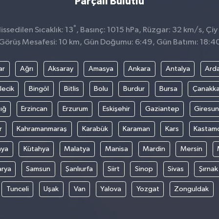
Parçalı Bulutlu
°
ssedilen Sıcaklık: 13
, Basınç: 1015 hPa, Rüzgar: 32 km/s, Çiy
Görüş Mesafesi: 10 km, Gün Doğumu: 6:49, Gün Batımı: 18:4
ar
Ağrı
Aksaray
Amasya
Ankara
Antalya
Ard
lecik
Bingöl
Bitlis
Bolu
Burdur
Bursa
Çanakka
ığ
Erzincan
Erzurum
Eskişehir
Gaziantep
Giresun
r
Kahramanmaraş
Karabük
Karaman
Kars
Kastam
nya
Kütahya
Malatya
Manisa
Mardin
Mersin
arya
Samsun
Şanlıurfa
Siirt
Sinop
Sivas
Şırnak
Tunceli
Uşak
Van
Yalova
Yozgat
Zonguldak