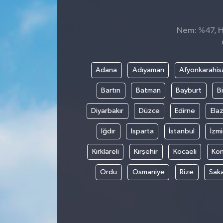
Dünya
Nem: %47, Hi
Kültür Sanat
Adana
Adıyaman
Afyonkarahis
Bartın
Batman
Bayburt
Bi
Diyarbakır
Düzce
Edirne
Elaz
Iğdır
Isparta
İstanbul
İzmi
Kırklareli
Kırşehir
Kocaeli
Ko
Ordu
Osmaniye
Rize
Sak