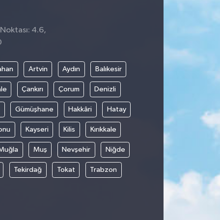
 Noktası: 4.6,
0
ahan
Artvin
Aydın
Balıkesir
le
Çankırı
Çorum
Denizli
Gümüşhane
Hakkâri
Hatay
onu
Kayseri
Kilis
Kırıkkale
Muğla
Muş
Nevşehir
Niğde
Tekirdağ
Tokat
Trabzon