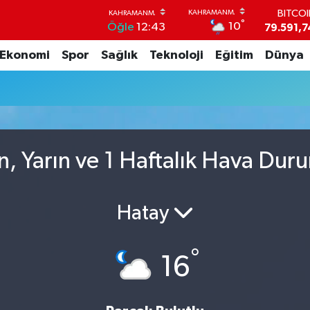
BITCO
°
10
Öğle
12:43
79.591,7
DOLA
Ekonomi
Spor
Sağlık
Teknoloji
Eğitim
Dünya
45,4362
EUR
53,3869
STERL
61,6038
G.ALT
6862,09
n, Yarın ve 1 Haftalık Hava Dur
BİST1
14.598
Hatay
°
16