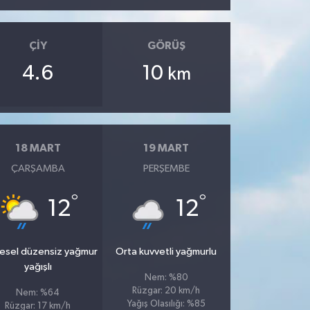
ÇIY
GÖRÜŞ
4.6
10
km
18 MART
19 MART
ÇARŞAMBA
PERŞEMBE
°
°
12
12
esel düzensiz yağmur
Orta kuvvetli yağmurlu
yağışlı
Nem: %80
Rüzgar: 20 km/h
Nem: %64
Yağış Olasılığı: %85
Rüzgar: 17 km/h