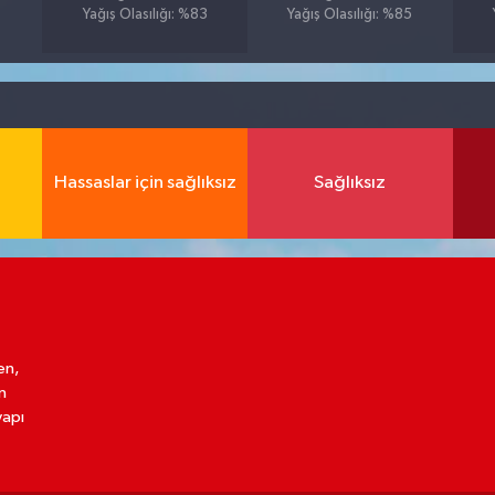
Yağış Olasılığı: %83
Yağış Olasılığı: %85
Hassaslar için sağlıksız
Sağlıksız
en,
n
yapı