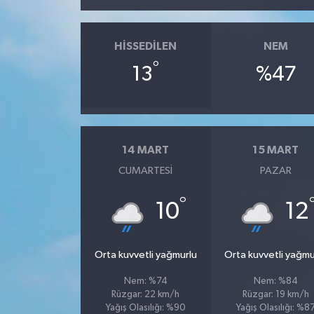
HISSEDILEN
NEM
°
13
%47
14 MART
15 MART
CUMARTESI
PAZAR
°
10
12
Orta kuvvetli yağmurlu
Orta kuvvetli yağmu
Nem: %74
Nem: %84
Rüzgar: 22 km/h
Rüzgar: 19 km/h
Yağış Olasılığı: %90
Yağış Olasılığı: %8