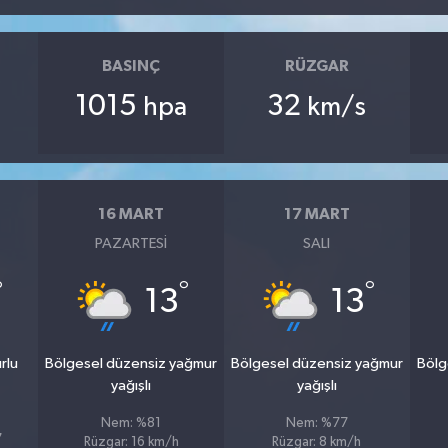
BASINÇ
RÜZGAR
1015
32
hpa
km/s
16 MART
17 MART
PAZARTESI
SALI
°
°
°
13
13
rlu
Bölgesel düzensiz yağmur
Bölgesel düzensiz yağmur
Bölg
yağışlı
yağışlı
Nem: %81
Nem: %77
7
Rüzgar: 16 km/h
Rüzgar: 8 km/h