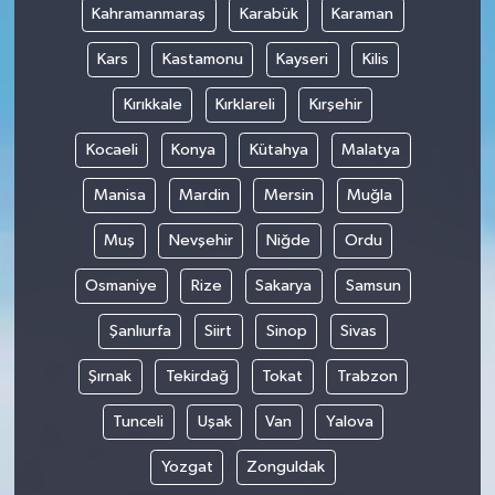
Kahramanmaraş
Karabük
Karaman
Kars
Kastamonu
Kayseri
Kilis
Kırıkkale
Kırklareli
Kırşehir
Kocaeli
Konya
Kütahya
Malatya
Manisa
Mardin
Mersin
Muğla
Muş
Nevşehir
Niğde
Ordu
Osmaniye
Rize
Sakarya
Samsun
Şanlıurfa
Siirt
Sinop
Sivas
Şırnak
Tekirdağ
Tokat
Trabzon
Tunceli
Uşak
Van
Yalova
Yozgat
Zonguldak