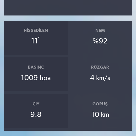
HISSEDILEN
NEM
°
11
%92
BASINÇ
RÜZGAR
1009
4
hpa
km/s
ÇIY
GÖRÜŞ
9.8
10
km