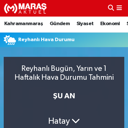
Kahramanmaraş
Nöbetçi Eczaneler
Kahramanmaraş
Gündem
Siyaset
Ekonomi
Gündem
Hava Durumu
Reyhanlı Hava Durumu
Siyaset
Namaz Vakitleri
Ekonomi
Trafik Durumu
Reyhanlı Bugün, Yarın ve 1
Haftalık Hava Durumu Tahmini
Spor
TFF 3.Lig 4.Grup Puan Durumu ve Fikstür
Sağlık
Tüm Manşetler
ŞU AN
Teknoloji
Son Dakika Haberleri
Hatay
Eğitim
Haber Arşivi