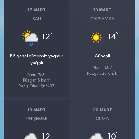
17 MART
18 MART
SALI
ÇARŞAMBA
°
°
12
14
Bölgesel düzensiz yağmur
Güneşli
yağışlı
Nem: %67
Rüzgar: 26 km/h
Nem: %81
Rüzgar: 6 km/h
Yağış Olasılığı: %87
19 MART
20 MART
PERŞEMBE
CUMA
°
°
12
10