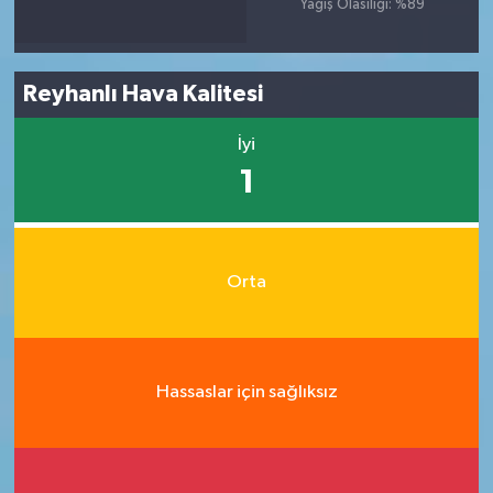
Yağış Olasılığı: %89
Reyhanlı Hava Kalitesi
İyi
1
Orta
Hassaslar için sağlıksız