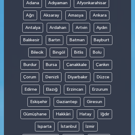
Adana
Adıyaman
Afyonkarahisar
Ağrı
Aksaray
Amasya
Ankara
Antalya
Ardahan
Artvin
Aydın
Balıkesir
Bartın
Batman
Bayburt
Bilecik
Bingöl
Bitlis
Bolu
Burdur
Bursa
Çanakkale
Çankırı
Çorum
Denizli
Diyarbakır
Düzce
Edirne
Elazığ
Erzincan
Erzurum
Eskişehir
Gaziantep
Giresun
Gümüşhane
Hakkâri
Hatay
Iğdır
Isparta
İstanbul
İzmir