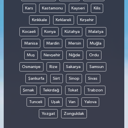
Kars
Kastamonu
Kayseri
Kilis
Kırıkkale
Kırklareli
Kırşehir
Kocaeli
Konya
Kütahya
Malatya
Manisa
Mardin
Mersin
Muğla
Muş
Nevşehir
Niğde
Ordu
Osmaniye
Rize
Sakarya
Samsun
Şanlıurfa
Siirt
Sinop
Sivas
Şırnak
Tekirdağ
Tokat
Trabzon
Tunceli
Uşak
Van
Yalova
Yozgat
Zonguldak