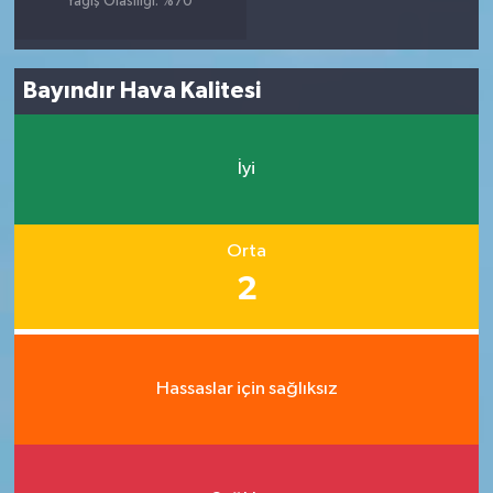
Yağış Olasılığı: %70
Bayındır Hava Kalitesi
İyi
Orta
2
Hassaslar için sağlıksız