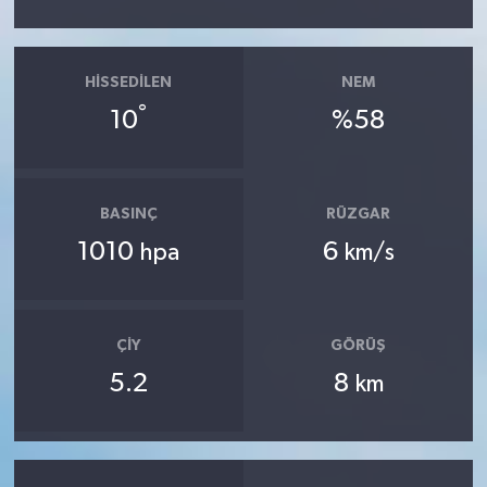
HISSEDILEN
NEM
°
10
%58
BASINÇ
RÜZGAR
1010
6
hpa
km/s
ÇIY
GÖRÜŞ
5.2
8
km