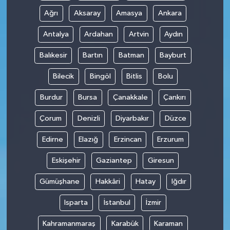
Ağrı
Aksaray
Amasya
Ankara
Antalya
Ardahan
Artvin
Aydın
Balıkesir
Bartın
Batman
Bayburt
Bilecik
Bingöl
Bitlis
Bolu
Burdur
Bursa
Çanakkale
Çankırı
Çorum
Denizli
Diyarbakır
Düzce
Edirne
Elazığ
Erzincan
Erzurum
Eskişehir
Gaziantep
Giresun
Gümüşhane
Hakkâri
Hatay
Iğdır
Isparta
İstanbul
İzmir
Kahramanmaraş
Karabük
Karaman