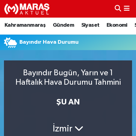
Kahramanmaraş
Nöbetçi Eczaneler
Kahramanmaraş
Gündem
Siyaset
Ekonomi
Gündem
Hava Durumu
Bayındır Hava Durumu
Siyaset
Namaz Vakitleri
Ekonomi
Trafik Durumu
Bayındır Bugün, Yarın ve 1
Haftalık Hava Durumu Tahmini
Spor
TFF 3.Lig 4.Grup Puan Durumu ve Fikstür
Sağlık
Tüm Manşetler
ŞU AN
Teknoloji
Son Dakika Haberleri
İzmir
Eğitim
Haber Arşivi