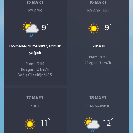
15 MART
16 MART
PAZAR
PAZARTESI
°
°
9
9
Bölgesel düzensiz yağmur
Güneşli
yağışlı
Nem: %61
Rüzgar: 9 km/h
Nem: %64
Rüzgar: 12 km/h
Yağış Olasılığı: %85
17 MART
18 MART
SALI
ÇARŞAMBA
°
°
11
12