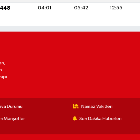
1448
04:01
05:42
12:55
en,
n
yapı
ava Durumu
Namaz Vakitleri
m Manşetler
Son Dakika Haberleri