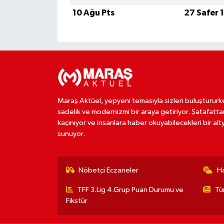
10 Ağu Pts
27 Safer 
Maraş Aktüel, yepyeni temasıyla sizleri buluştururk
sadelik ve modernizmi bir araya getiriyor. Şatafatta
kaçınıyor ve insanlara haber okuyabilecekleri bir alt
sunuyor.
Nöbetçi Eczaneler
H
TFF 3.Lig 4.Grup Puan Durumu ve
Tü
Fikstür