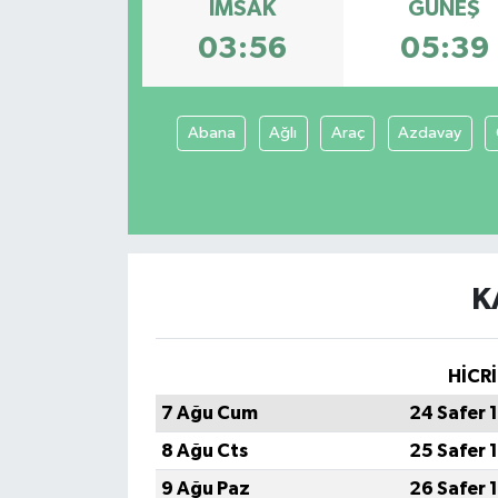
İMSAK
GÜNEŞ
Dünya
03:56
05:39
Kültür Sanat
Abana
Ağlı
Araç
Azdavay
K
HİCRİ
7 Ağu Cum
24 Safer 
8 Ağu Cts
25 Safer 
9 Ağu Paz
26 Safer 