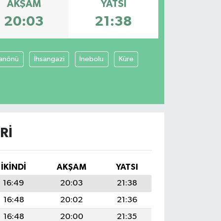
AKŞAM
YATSI
20:03
21:38
anönü
İhsangazi
İnebolu
Küre
RI
İKINDI
AKŞAM
YATSI
16:49
20:03
21:38
16:48
20:02
21:36
16:48
20:00
21:35