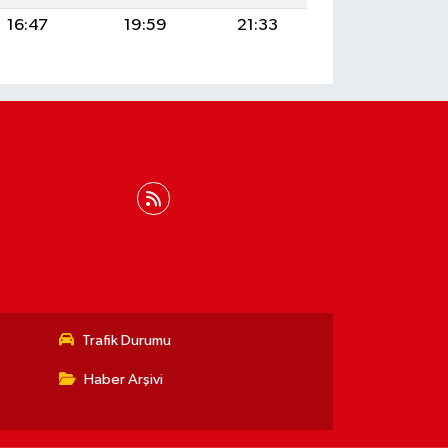
16:47
19:59
21:33
Trafik Durumu
Haber Arşivi