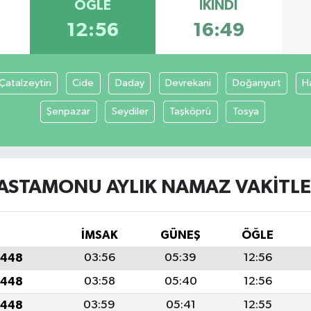
ÖĞLE
İKINDI
12:56
16:49
Çatalzeytin
Cide
Daday
Devrekani
Doğanyurt
H
Şenpazar
Seydiler
Taşköprü
Tosya
ASTAMONU AYLIK NAMAZ VAKITLE
İMSAK
GÜNEŞ
ÖĞLE
1448
03:56
05:39
12:56
1448
03:58
05:40
12:56
1448
03:59
05:41
12:55