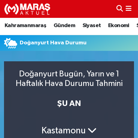
Kahramanmaraş
Nöbetçi Eczaneler
Kahramanmaraş
Gündem
Siyaset
Ekonomi
Gündem
Hava Durumu
Doğanyurt Hava Durumu
Siyaset
Namaz Vakitleri
Ekonomi
Trafik Durumu
Doğanyurt Bugün, Yarın ve 1
Haftalık Hava Durumu Tahmini
Spor
TFF 3.Lig 4.Grup Puan Durumu ve Fikstür
Sağlık
Tüm Manşetler
ŞU AN
Teknoloji
Son Dakika Haberleri
Kastamonu
Eğitim
Haber Arşivi