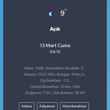
Dünya
°
9
Kültür Sanat
Açık
13 Mart Cuma
04:15
°
Nem: %68, Hissedilen Sıcaklık: 3
,
Basınç: 1022 hPa, Rüzgar: 9 km/s,
Çiy Noktası: -1.2,
Görüş Mesafesi: 10 km, Gün
Doğumu: 7:01, Gün Batımı: 18:49
Adana
Adıyaman
Afyonkarahisar