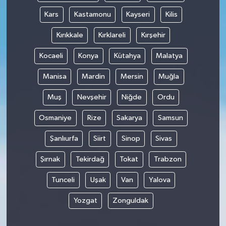
Kars
Kastamonu
Kayseri
Kilis
Kırıkkale
Kırklareli
Kırşehir
Kocaeli
Konya
Kütahya
Malatya
Manisa
Mardin
Mersin
Muğla
Muş
Nevşehir
Niğde
Ordu
Osmaniye
Rize
Sakarya
Samsun
Şanlıurfa
Siirt
Sinop
Sivas
Şırnak
Tekirdağ
Tokat
Trabzon
Tunceli
Uşak
Van
Yalova
Yozgat
Zonguldak