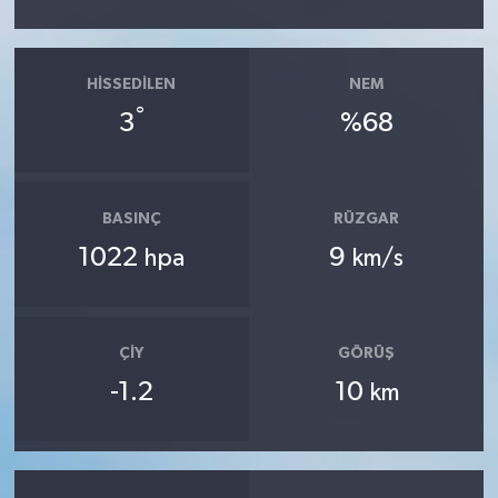
HISSEDILEN
NEM
°
3
%68
BASINÇ
RÜZGAR
1022
9
hpa
km/s
ÇIY
GÖRÜŞ
-1.2
10
km