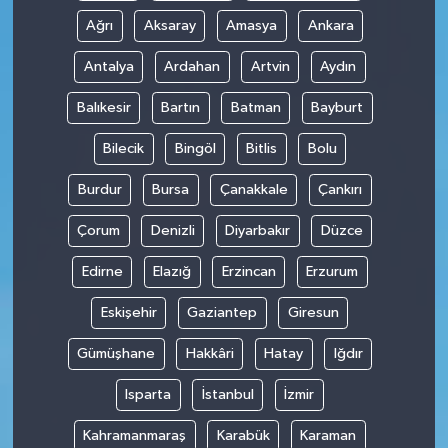
Ağrı
Aksaray
Amasya
Ankara
Antalya
Ardahan
Artvin
Aydın
Balıkesir
Bartın
Batman
Bayburt
Bilecik
Bingöl
Bitlis
Bolu
Burdur
Bursa
Çanakkale
Çankırı
Çorum
Denizli
Diyarbakır
Düzce
Edirne
Elazığ
Erzincan
Erzurum
Eskişehir
Gaziantep
Giresun
Gümüşhane
Hakkâri
Hatay
Iğdır
Isparta
İstanbul
İzmir
Kahramanmaraş
Karabük
Karaman