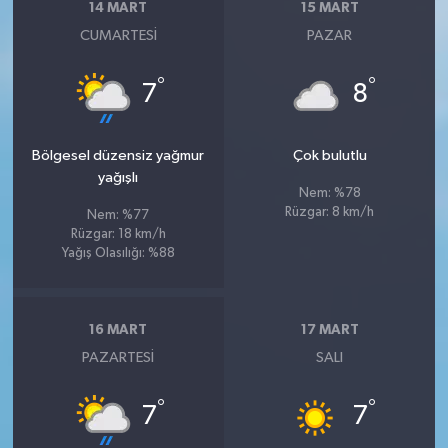
14 MART
15 MART
CUMARTESI
PAZAR
°
°
7
8
Bölgesel düzensiz yağmur
Çok bulutlu
yağışlı
Nem: %78
Rüzgar: 8 km/h
Nem: %77
Rüzgar: 18 km/h
Yağış Olasılığı: %88
16 MART
17 MART
PAZARTESI
SALI
°
°
7
7