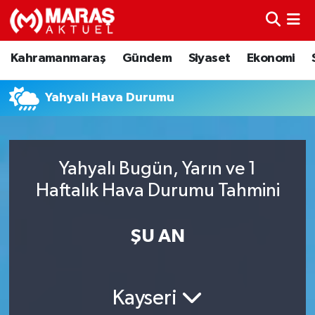
Kahramanmaraş
Nöbetçi Eczaneler
Kahramanmaraş
Gündem
Siyaset
Ekonomi
Gündem
Hava Durumu
Yahyalı Hava Durumu
Siyaset
Namaz Vakitleri
Ekonomi
Trafik Durumu
Yahyalı Bugün, Yarın ve 1
Haftalık Hava Durumu Tahmini
Spor
TFF 3.Lig 4.Grup Puan Durumu ve Fikstür
Sağlık
Tüm Manşetler
ŞU AN
Teknoloji
Son Dakika Haberleri
Kayseri
Eğitim
Haber Arşivi