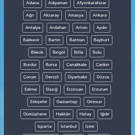
Adana
Adıyaman
Afyonkarahisar
Ağrı
Aksaray
Amasya
Ankara
Antalya
Ardahan
Artvin
Aydın
Balıkesir
Bartın
Batman
Bayburt
Bilecik
Bingöl
Bitlis
Bolu
Burdur
Bursa
Çanakkale
Çankırı
Çorum
Denizli
Diyarbakır
Düzce
Edirne
Elazığ
Erzincan
Erzurum
Eskişehir
Gaziantep
Giresun
Gümüşhane
Hakkâri
Hatay
Iğdır
Isparta
İstanbul
İzmir