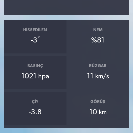
HISSEDILEN
NEM
°
-3
%81
BASINÇ
RÜZGAR
1021
11
hpa
km/s
ÇIY
GÖRÜŞ
-3.8
10
km