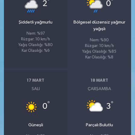
°
°
2
0
Şiddetli yağmurlu
Bölgesel düzensiz yağmur
yağışlı
Nem: %97
Rüzgar: 10 km/h
Nem: %90
Yağış Olasılığı: %80
Rüzgar: 10 km/h
Kar Olasılığı: %6
Yağış Olasılığı: %85
Kar Olasılığı: %8
17 MART
18 MART
SALI
ÇARŞAMBA
°
°
0
3
Güneşli
Parçalı Bulutlu