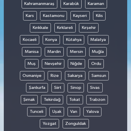
Kahramanmaraş
Karabük
Karaman
Kars
Kastamonu
Kayseri
Kilis
Kırıkkale
Kırklareli
Kırşehir
Kocaeli
Konya
Kütahya
Malatya
Manisa
Mardin
Mersin
Muğla
Muş
Nevşehir
Niğde
Ordu
Osmaniye
Rize
Sakarya
Samsun
Şanlıurfa
Siirt
Sinop
Sivas
Şırnak
Tekirdağ
Tokat
Trabzon
Tunceli
Uşak
Van
Yalova
Yozgat
Zonguldak