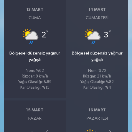
13 MART
14 MART
CUMA
CUMARTESI
°
°
2
3
Bölgesel düzensiz yağmur
Bölgesel düzensiz yağmur
yağışlı
yağışlı
Nem: %62
Nem: %72
Rüzgar: 8 km/h
Rüzgar: 21 km/h
Yağış Olasılığı: %89
Yağış Olasılığı: %82
Kar Olasılığı: %15
Kar Olasılığı: %4
15 MART
16 MART
PAZAR
PAZARTESI