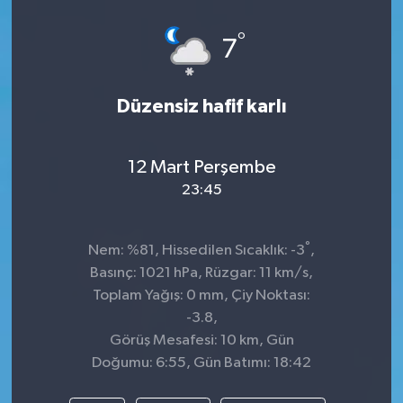
Dünya
°
7
Kültür Sanat
Düzensiz hafif karlı
12 Mart Perşembe
23:45
°
Nem: %81, Hissedilen Sıcaklık: -3
,
Basınç: 1021 hPa, Rüzgar: 11 km/s,
Toplam Yağış: 0 mm, Çiy Noktası:
-3.8,
Görüş Mesafesi: 10 km, Gün
Doğumu: 6:55, Gün Batımı: 18:42