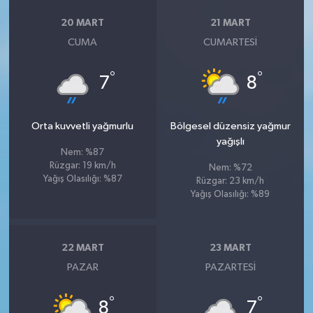
20 MART
21 MART
CUMA
CUMARTESI
°
°
7
8
Orta kuvvetli yağmurlu
Bölgesel düzensiz yağmur
yağışlı
Nem: %87
Rüzgar: 19 km/h
Nem: %72
Yağış Olasılığı: %87
Rüzgar: 23 km/h
Yağış Olasılığı: %89
22 MART
23 MART
PAZAR
PAZARTESI
°
°
8
7