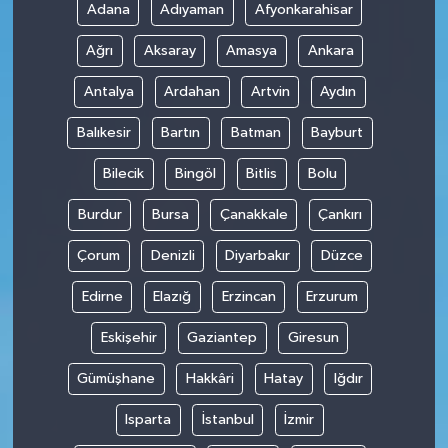
Adana
Adıyaman
Afyonkarahisar
Ağrı
Aksaray
Amasya
Ankara
Antalya
Ardahan
Artvin
Aydın
Balıkesir
Bartın
Batman
Bayburt
Bilecik
Bingöl
Bitlis
Bolu
Burdur
Bursa
Çanakkale
Çankırı
Çorum
Denizli
Diyarbakır
Düzce
Edirne
Elazığ
Erzincan
Erzurum
Eskişehir
Gaziantep
Giresun
Gümüşhane
Hakkâri
Hatay
Iğdır
Isparta
İstanbul
İzmir