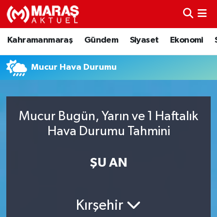
Kahramanmaraş
Nöbetçi Eczaneler
Kahramanmaraş
Gündem
Siyaset
Ekonomi
Gündem
Hava Durumu
Mucur Hava Durumu
Siyaset
Namaz Vakitleri
Ekonomi
Trafik Durumu
Mucur Bugün, Yarın ve 1 Haftalık
Hava Durumu Tahmini
Spor
TFF 3.Lig 4.Grup Puan Durumu ve Fikstür
Sağlık
Tüm Manşetler
ŞU AN
Teknoloji
Son Dakika Haberleri
Kırşehir
Eğitim
Haber Arşivi