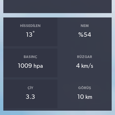
HISSEDILEN
NEM
°
13
%54
BASINÇ
RÜZGAR
1009
4
hpa
km/s
ÇIY
GÖRÜŞ
3.3
10
km