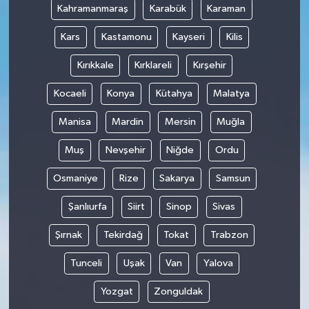
Kahramanmaraş
Karabük
Karaman
Kars
Kastamonu
Kayseri
Kilis
Kırıkkale
Kırklareli
Kırşehir
Kocaeli
Konya
Kütahya
Malatya
Manisa
Mardin
Mersin
Muğla
Muş
Nevşehir
Niğde
Ordu
Osmaniye
Rize
Sakarya
Samsun
Şanlıurfa
Siirt
Sinop
Sivas
Şırnak
Tekirdağ
Tokat
Trabzon
Tunceli
Uşak
Van
Yalova
Yozgat
Zonguldak