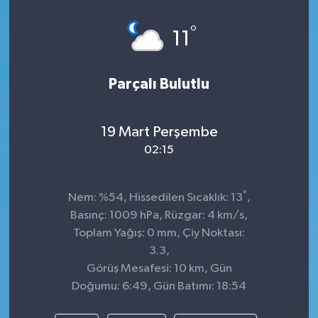
Dünya
°
11
Kültür Sanat
Parçalı Bulutlu
19 Mart Perşembe
02:15
°
Nem: %54, Hissedilen Sıcaklık: 13
,
Basınç: 1009 hPa, Rüzgar: 4 km/s,
Toplam Yağış: 0 mm, Çiy Noktası:
3.3,
Görüş Mesafesi: 10 km, Gün
Doğumu: 6:49, Gün Batımı: 18:54