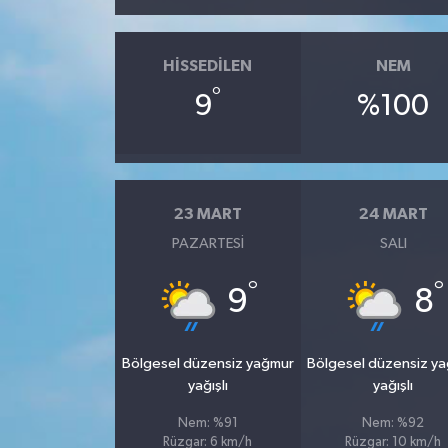
HISSEDILEN
NEM
°
9
%100
23 MART
24 MART
PAZARTESI
SALI
°
°
9
8
Bölgesel düzensiz yağmur
Bölgesel düzensiz y
yağışlı
yağışlı
Nem: %91
Nem: %92
Rüzgar: 6 km/h
Rüzgar: 10 km/h