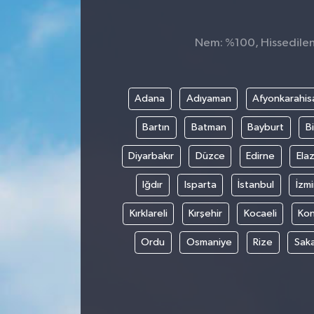
Dünya
Nem: %100, Hissedilen 
Kültür Sanat
Adana
Adıyaman
Afyonkarahis
Bartın
Batman
Bayburt
Bi
Diyarbakır
Düzce
Edirne
Elaz
Iğdır
Isparta
İstanbul
İzmi
Kırklareli
Kırşehir
Kocaeli
Ko
Ordu
Osmaniye
Rize
Sak