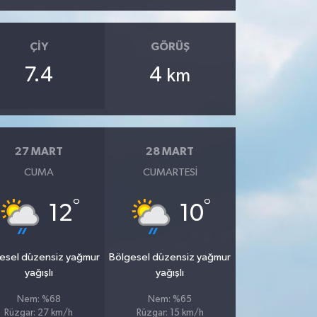
ÇIY
GÖRÜŞ
7.4
4
km
27 MART
28 MART
CUMA
CUMARTESI
°
°
12
10
esel düzensiz yağmur
Bölgesel düzensiz yağmur
yağışlı
yağışlı
Nem: %68
Nem: %65
Rüzgar: 27 km/h
Rüzgar: 15 km/h