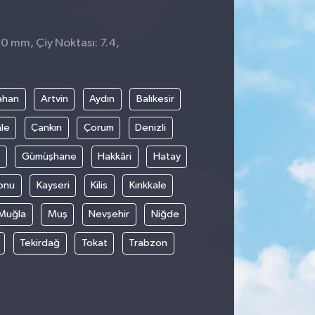
 0 mm, Çiy Noktası: 7.4,
ahan
Artvin
Aydın
Balıkesir
le
Çankırı
Çorum
Denizli
Gümüşhane
Hakkâri
Hatay
onu
Kayseri
Kilis
Kırıkkale
Muğla
Muş
Nevşehir
Niğde
Tekirdağ
Tokat
Trabzon