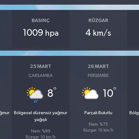
BASINÇ
RÜZGAR
1009
4
hpa
km/s
25 MART
26 MART
ÇARŞAMBA
PERŞEMBE
°
°
8
10
ağmur
Bölgesel düzensiz yağmur
Parçalı Bulutlu
Bölg
yağışlı
Nem: %75
Rüzgar: 10 km/h
Nem: %89
Rüzgar: 10 km/h