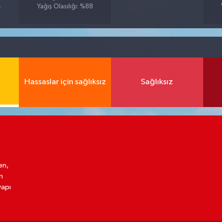
4
Yağış Olasılığı: %88
Hassaslar için sağlıksız
Sağlıksız
en,
n
yapı