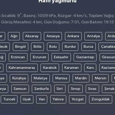
Hafif yağmurlu
°
Sıcaklık: 9
, Basınç: 1009 hPa, Rüzgar: 4 km/s, Toplam Yağış:
Görüş Mesafesi: 4 km, Gün Doğumu: 7:01, Gün Batımı: 19:15
ar
Ağrı
Aksaray
Amasya
Ankara
Antalya
Ard
lecik
Bingöl
Bitlis
Bolu
Burdur
Bursa
Çanakka
ığ
Erzincan
Erzurum
Eskişehir
Gaziantep
Giresun
r
Kahramanmaraş
Karabük
Karaman
Kars
Kastam
nya
Kütahya
Malatya
Manisa
Mardin
Mersin
arya
Samsun
Şanlıurfa
Siirt
Sinop
Sivas
Şırnak
Tunceli
Uşak
Van
Yalova
Yozgat
Zonguldak