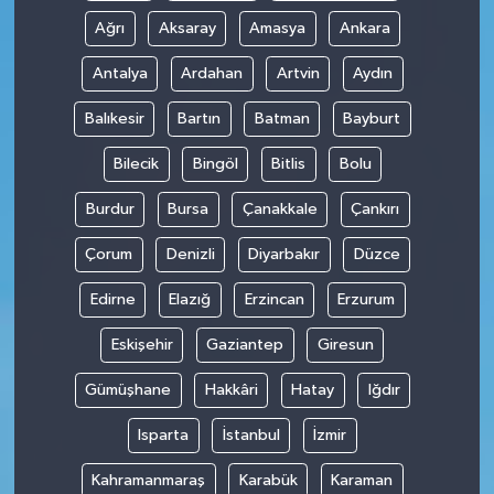
Ağrı
Aksaray
Amasya
Ankara
Antalya
Ardahan
Artvin
Aydın
Balıkesir
Bartın
Batman
Bayburt
Bilecik
Bingöl
Bitlis
Bolu
Burdur
Bursa
Çanakkale
Çankırı
Çorum
Denizli
Diyarbakır
Düzce
Edirne
Elazığ
Erzincan
Erzurum
Eskişehir
Gaziantep
Giresun
Gümüşhane
Hakkâri
Hatay
Iğdır
Isparta
İstanbul
İzmir
Kahramanmaraş
Karabük
Karaman