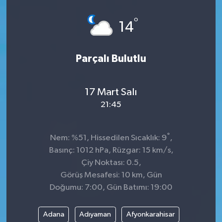
Dünya
°
14
Kültür Sanat
Parçalı Bulutlu
17 Mart Salı
21:45
°
Nem: %51, Hissedilen Sıcaklık: 9
,
Basınç: 1012 hPa, Rüzgar: 15 km/s,
Çiy Noktası: 0.5,
Görüş Mesafesi: 10 km, Gün
Doğumu: 7:00, Gün Batımı: 19:00
Adana
Adıyaman
Afyonkarahisar