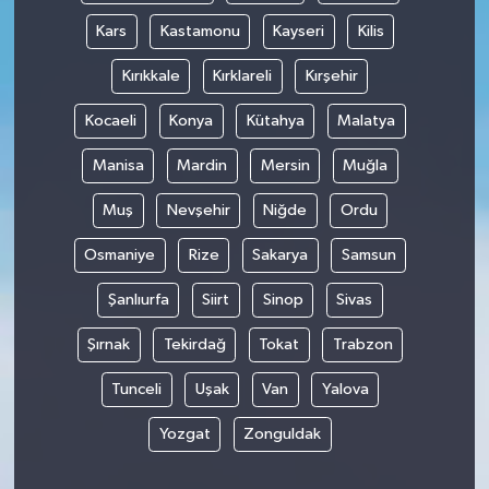
Kars
Kastamonu
Kayseri
Kilis
Kırıkkale
Kırklareli
Kırşehir
Kocaeli
Konya
Kütahya
Malatya
Manisa
Mardin
Mersin
Muğla
Muş
Nevşehir
Niğde
Ordu
Osmaniye
Rize
Sakarya
Samsun
Şanlıurfa
Siirt
Sinop
Sivas
Şırnak
Tekirdağ
Tokat
Trabzon
Tunceli
Uşak
Van
Yalova
Yozgat
Zonguldak