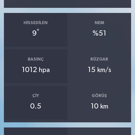
HISSEDILEN
NEM
°
9
%51
BASINÇ
RÜZGAR
1012
15
hpa
km/s
ÇIY
GÖRÜŞ
0.5
10
km