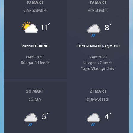
18 MART
19 MART
ÇARŞAMBA
PERŞEMBE
°
°
11
8
Parçalı Bulutlu
Orta kuvvetli yağmurlu
Nem: %51
Nem: %79
Rüzgar: 21 km/h
Rüzgar: 20 km/h
Yağış Olasılığı: %86
20 MART
21 MART
CUMA
CUMARTESI
°
°
5
4