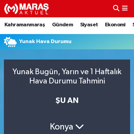
Kahramanmaraş
Nöbetçi Eczaneler
Kahramanmaraş
Gündem
Siyaset
Ekonomi
Gündem
Hava Durumu
Yunak Hava Durumu
Siyaset
Namaz Vakitleri
Ekonomi
Trafik Durumu
Yunak Bugün, Yarın ve 1 Haftalık
Hava Durumu Tahmini
Spor
TFF 3.Lig 4.Grup Puan Durumu ve Fikstür
Sağlık
Tüm Manşetler
ŞU AN
Teknoloji
Son Dakika Haberleri
Konya
Eğitim
Haber Arşivi