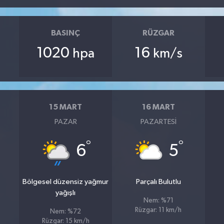
BASINÇ
RÜZGAR
1020
16
hpa
km/s
15 MART
16 MART
PAZAR
PAZARTESI
°
°
6
5
Bölgesel düzensiz yağmur
Parçalı Bulutlu
yağışlı
Nem: %71
Rüzgar: 11 km/h
Nem: %72
Rüzgar: 15 km/h