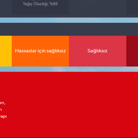
Yağış Olasılığı: %86
Hassaslar için sağlıksız
Sağlıksız
en,
n
yapı