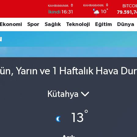
BITCO
°
10
İkindi
16:31
79.591,7
DOLA
Ekonomi
Spor
Sağlık
Teknoloji
Eğitim
Dünya
45,4362
EUR
u
53,3869
STERL
61,6038
G.ALT
6862,09
ün, Yarın ve 1 Haftalık Hava D
BİST1
14.598
Kütahya
°
13