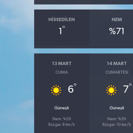
HISSEDILEN
NEM
°
1
%71
13 MART
14 MART
CUMA
CUMARTESI
°
°
6
7
Güneşli
Güneşli
Nem: %59
Nem: %59
Rüzgar: 8 km/h
Rüzgar: 10 km/h