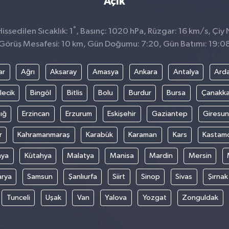
Açık
°
ssedilen Sıcaklık: 1
, Basınç: 1020 hPa, Rüzgar: 16 km/s, Çiy N
Görüş Mesafesi: 10 km, Gün Doğumu: 7:20, Gün Batımı: 19:0
ar
Ağrı
Aksaray
Amasya
Ankara
Antalya
Ard
lecik
Bingöl
Bitlis
Bolu
Burdur
Bursa
Çanakka
ığ
Erzincan
Erzurum
Eskişehir
Gaziantep
Giresun
r
Kahramanmaraş
Karabük
Karaman
Kars
Kastam
nya
Kütahya
Malatya
Manisa
Mardin
Mersin
arya
Samsun
Şanlıurfa
Siirt
Sinop
Sivas
Şırnak
Tunceli
Uşak
Van
Yalova
Yozgat
Zonguldak