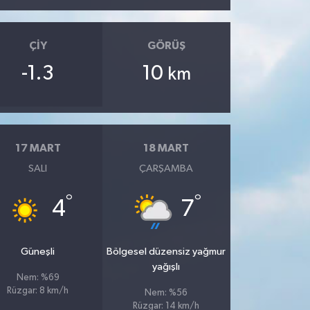
ÇIY
GÖRÜŞ
-1.3
10
km
17 MART
18 MART
SALI
ÇARŞAMBA
°
°
4
7
Güneşli
Bölgesel düzensiz yağmur
yağışlı
Nem: %69
Rüzgar: 8 km/h
Nem: %56
Rüzgar: 14 km/h