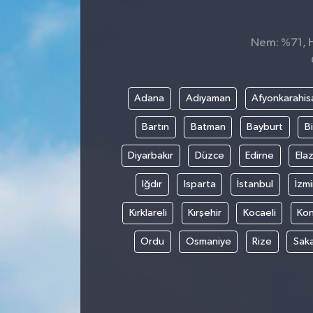
Dünya
Nem: %71, Hi
Kültür Sanat
Adana
Adıyaman
Afyonkarahis
Bartın
Batman
Bayburt
Bi
Diyarbakır
Düzce
Edirne
Elaz
Iğdır
Isparta
İstanbul
İzmi
Kırklareli
Kırşehir
Kocaeli
Ko
Ordu
Osmaniye
Rize
Sak