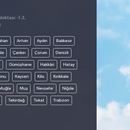
oktası: -1.3,
8
ahan
Artvin
Aydın
Balıkesir
le
Çankırı
Çorum
Denizli
Gümüşhane
Hakkâri
Hatay
onu
Kayseri
Kilis
Kırıkkale
Muğla
Muş
Nevşehir
Niğde
Tekirdağ
Tokat
Trabzon