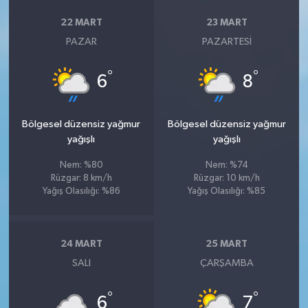
22 MART
23 MART
PAZAR
PAZARTESI
°
°
6
8
Bölgesel düzensiz yağmur
Bölgesel düzensiz yağmur
yağışlı
yağışlı
Nem: %80
Nem: %74
Rüzgar: 8 km/h
Rüzgar: 10 km/h
Yağış Olasılığı: %86
Yağış Olasılığı: %85
24 MART
25 MART
SALI
ÇARŞAMBA
°
°
6
7