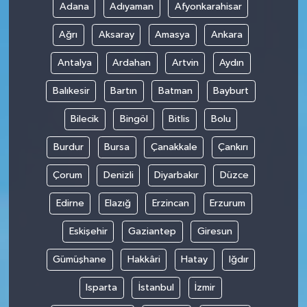
Adana
Adıyaman
Afyonkarahisar
Ağrı
Aksaray
Amasya
Ankara
Antalya
Ardahan
Artvin
Aydın
Balıkesir
Bartın
Batman
Bayburt
Bilecik
Bingöl
Bitlis
Bolu
Burdur
Bursa
Çanakkale
Çankırı
Çorum
Denizli
Diyarbakır
Düzce
Edirne
Elazığ
Erzincan
Erzurum
Eskişehir
Gaziantep
Giresun
Gümüşhane
Hakkâri
Hatay
Iğdır
Isparta
İstanbul
İzmir