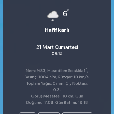
Dünya
°
6
Kültür Sanat
Hafif karlı
21 Mart Cumartesi
09:15
°
Nem: %83, Hissedilen Sıcaklık: 1
,
Basınç: 1004 hPa, Rüzgar: 10 km/s,
Toplam Yağış: 0 mm, Çiy Noktası:
0.3,
Görüş Mesafesi: 10 km, Gün
Doğumu: 7:08, Gün Batımı: 19:18