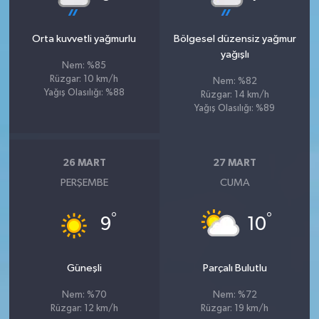
Orta kuvvetli yağmurlu
Bölgesel düzensiz yağmur
yağışlı
Nem: %85
Rüzgar: 10 km/h
Nem: %82
Yağış Olasılığı: %88
Rüzgar: 14 km/h
Yağış Olasılığı: %89
26 MART
27 MART
PERŞEMBE
CUMA
°
°
9
10
Güneşli
Parçalı Bulutlu
Nem: %70
Nem: %72
Rüzgar: 12 km/h
Rüzgar: 19 km/h