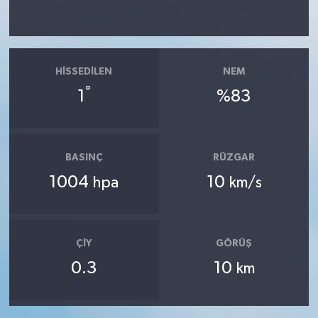
HISSEDILEN
NEM
°
1
%83
BASINÇ
RÜZGAR
1004
10
hpa
km/s
ÇIY
GÖRÜŞ
0.3
10
km