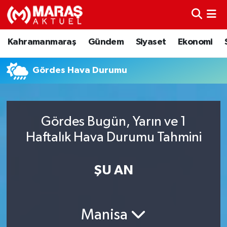
Kahramanmaraş
Nöbetçi Eczaneler
Kahramanmaraş
Gündem
Siyaset
Ekonomi
Gündem
Hava Durumu
Gördes Hava Durumu
Siyaset
Namaz Vakitleri
Ekonomi
Trafik Durumu
Gördes Bugün, Yarın ve 1
Haftalık Hava Durumu Tahmini
Spor
TFF 3.Lig 4.Grup Puan Durumu ve Fikstür
Sağlık
Tüm Manşetler
ŞU AN
Teknoloji
Son Dakika Haberleri
Manisa
Eğitim
Haber Arşivi