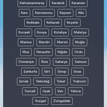
Kahramanmaraş
Karabük
Karaman
Kars
Kastamonu
Kayseri
Kilis
Kırıkkale
Kırklareli
Kırşehir
Kocaeli
Konya
Kütahya
Malatya
Manisa
Mardin
Mersin
Muğla
Muş
Nevşehir
Niğde
Ordu
Osmaniye
Rize
Sakarya
Samsun
Şanlıurfa
Siirt
Sinop
Sivas
Şırnak
Tekirdağ
Tokat
Trabzon
Tunceli
Uşak
Van
Yalova
Yozgat
Zonguldak