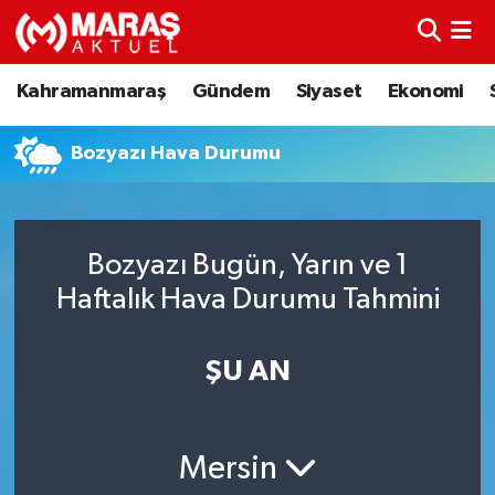
Kahramanmaraş
Nöbetçi Eczaneler
Kahramanmaraş
Gündem
Siyaset
Ekonomi
Gündem
Hava Durumu
Bozyazı Hava Durumu
Siyaset
Namaz Vakitleri
Ekonomi
Trafik Durumu
Bozyazı Bugün, Yarın ve 1
Haftalık Hava Durumu Tahmini
Spor
TFF 3.Lig 4.Grup Puan Durumu ve Fikstür
Sağlık
Tüm Manşetler
ŞU AN
Teknoloji
Son Dakika Haberleri
Mersin
Eğitim
Haber Arşivi