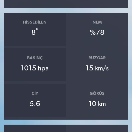
HISSEDILEN
NEM
°
8
%78
BASINÇ
RÜZGAR
1015
15
hpa
km/s
ÇIY
GÖRÜŞ
5.6
10
km