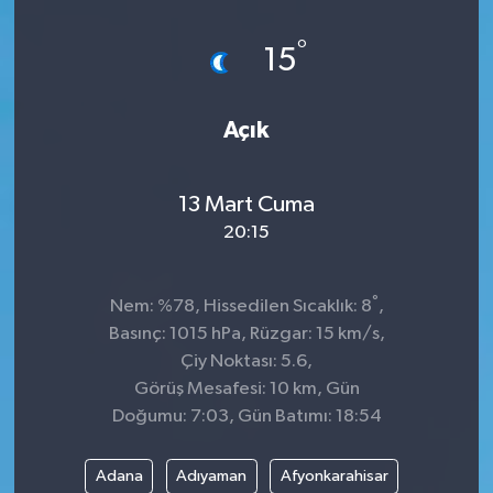
Dünya
°
15
Kültür Sanat
Açık
13 Mart Cuma
20:15
°
Nem: %78, Hissedilen Sıcaklık: 8
,
Basınç: 1015 hPa, Rüzgar: 15 km/s,
Çiy Noktası: 5.6,
Görüş Mesafesi: 10 km, Gün
Doğumu: 7:03, Gün Batımı: 18:54
Adana
Adıyaman
Afyonkarahisar