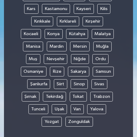
Kars
Kastamonu
Kayseri
Kilis
Kırıkkale
Kırklareli
Kırşehir
Kocaeli
Konya
Kütahya
Malatya
Manisa
Mardin
Mersin
Muğla
Muş
Nevşehir
Niğde
Ordu
Osmaniye
Rize
Sakarya
Samsun
Şanlıurfa
Siirt
Sinop
Sivas
Şırnak
Tekirdağ
Tokat
Trabzon
Tunceli
Uşak
Van
Yalova
Yozgat
Zonguldak