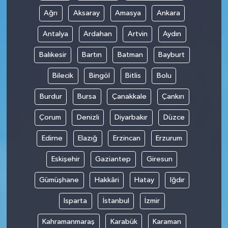
Ağrı
Aksaray
Amasya
Ankara
Antalya
Ardahan
Artvin
Aydın
Balıkesir
Bartın
Batman
Bayburt
Bilecik
Bingöl
Bitlis
Bolu
Burdur
Bursa
Çanakkale
Çankırı
Çorum
Denizli
Diyarbakır
Düzce
Edirne
Elazığ
Erzincan
Erzurum
Eskişehir
Gaziantep
Giresun
Gümüşhane
Hakkâri
Hatay
Iğdır
Isparta
İstanbul
İzmir
Kahramanmaraş
Karabük
Karaman