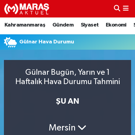
Kahramanmaraş
Nöbetçi Eczaneler
Kahramanmaraş
Gündem
Siyaset
Ekonomi
Gündem
Hava Durumu
Gülnar Hava Durumu
Siyaset
Namaz Vakitleri
Ekonomi
Trafik Durumu
Gülnar Bugün, Yarın ve 1
Haftalık Hava Durumu Tahmini
Spor
TFF 3.Lig 4.Grup Puan Durumu ve Fikstür
Sağlık
Tüm Manşetler
ŞU AN
Teknoloji
Son Dakika Haberleri
Mersin
Eğitim
Haber Arşivi