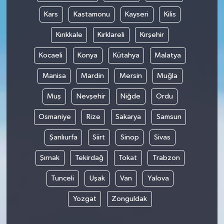
Kars
Kastamonu
Kayseri
Kilis
Kırıkkale
Kırklareli
Kırşehir
Kocaeli
Konya
Kütahya
Malatya
Manisa
Mardin
Mersin
Muğla
Muş
Nevşehir
Niğde
Ordu
Osmaniye
Rize
Sakarya
Samsun
Şanlıurfa
Siirt
Sinop
Sivas
Şırnak
Tekirdağ
Tokat
Trabzon
Tunceli
Uşak
Van
Yalova
Yozgat
Zonguldak