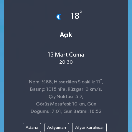
Dünya
°
18
Kültür Sanat
Açık
13 Mart Cuma
20:30
°
Nem: %66, Hissedilen Sıcaklık: 11
,
Basınç: 1015 hPa, Rüzgar: 9 km/s,
Çiy Noktası: 5.7,
Görüş Mesafesi: 10 km, Gün
Doğumu: 7:01, Gün Batımı: 18:52
Adana
Adıyaman
Afyonkarahisar