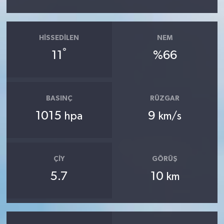
HISSEDILEN
NEM
°
11
%66
BASINÇ
RÜZGAR
1015
9
hpa
km/s
ÇIY
GÖRÜŞ
5.7
10
km