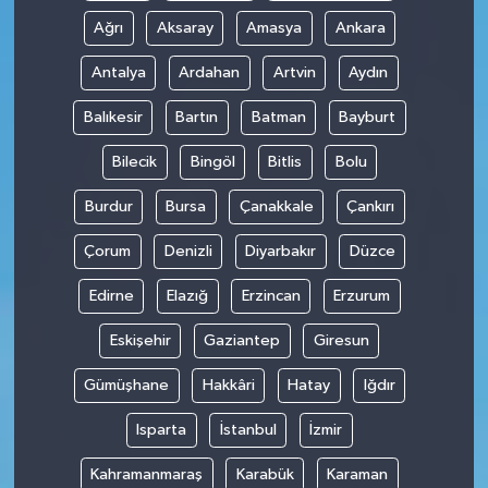
Ağrı
Aksaray
Amasya
Ankara
Antalya
Ardahan
Artvin
Aydın
Balıkesir
Bartın
Batman
Bayburt
Bilecik
Bingöl
Bitlis
Bolu
Burdur
Bursa
Çanakkale
Çankırı
Çorum
Denizli
Diyarbakır
Düzce
Edirne
Elazığ
Erzincan
Erzurum
Eskişehir
Gaziantep
Giresun
Gümüşhane
Hakkâri
Hatay
Iğdır
Isparta
İstanbul
İzmir
Kahramanmaraş
Karabük
Karaman