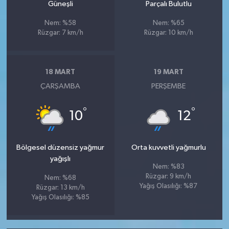
Güneşli
Parçalı Bulutlu
Nem: %58
Nem: %65
Rüzgar: 7 km/h
Rüzgar: 10 km/h
18 MART
19 MART
ÇARŞAMBA
PERŞEMBE
°
°
10
12
Bölgesel düzensiz yağmur
Orta kuvvetli yağmurlu
yağışlı
Nem: %83
Rüzgar: 9 km/h
Nem: %68
Yağış Olasılığı: %87
Rüzgar: 13 km/h
Yağış Olasılığı: %85